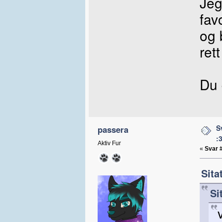
Jeg
fav
og 
ret
Du
S
passera
:
Aktiv Fur
«
Svar 
Sita
Si