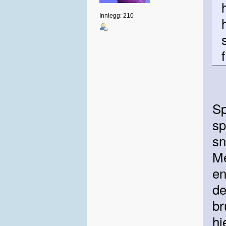
Innlegg: 210
Sp
sp
sn
Me
en
d
br
hj