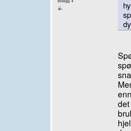
Innlegg: 4
hy
sp
dy
Spø
spø
sna
Men
enn
de
bru
hje