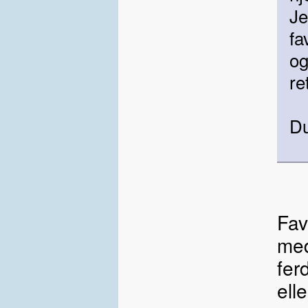
Je
fa
og
re
D
Favo
med
fer
ell