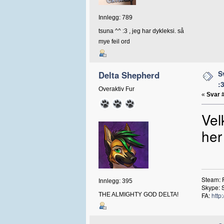
Innlegg: 789
tsuna ^^ :3 , jeg har dykleksi. så
mye feil ord
S
Delta Shepherd
:
Overaktiv Fur
«
Svar 
Vel
he
Steam: 
Innlegg: 395
Skype: 
THE ALMIGHTY GOD DELTA!
FA:
http