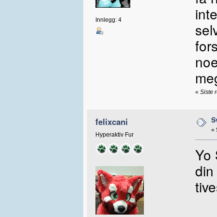
int
Innlegg: 4
sel
for
noe
meg
«
Siste 
S
felixcani
«
Hyperaktiv Fur
Yo 
din
tiv