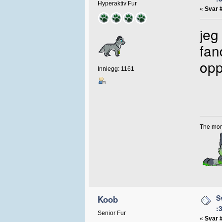
Hyperaktiv Fur
«
Svar 
jeg
fan
opp
Innlegg: 1161
The more
S
Koob
:
Senior Fur
«
Svar 