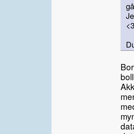
gå
Je
<3
D
Bor
bol
Akk
men
med
myn
dat