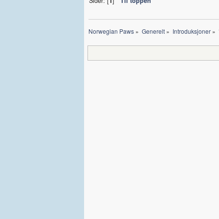
Sider: [
1
]
Til toppen
Norwegian Paws
»
Generelt
»
Introduksjoner
»