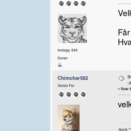
Vel
Får
Hva
Innlegg: 849
Duran
S
Chimchar582
:
Senior Fur
«
Svar 
ve
tsuna ^