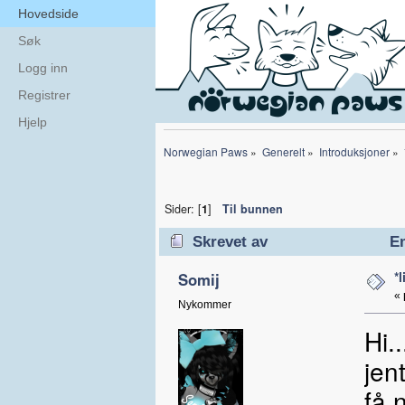
Hovedside
Søk
Logg inn
Registrer
Hjelp
Norwegian Paws
»
Generelt
»
Introduksjoner
»
Sider: [
1
]
Til bunnen
Skrevet av
Em
*
Somij
«
Nykommer
Hi.
jen
få 