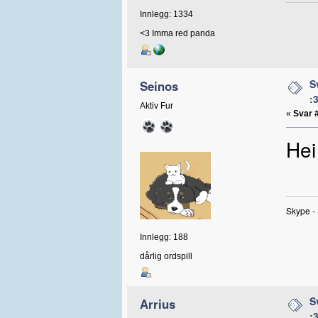
Innlegg: 1334
<3 Imma red panda
S
Seinos
:
Aktiv Fur
«
Svar 
Hei
Skype -
Innlegg: 188
dårlig ordspill
S
Arrius
: