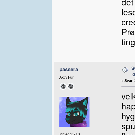
det
les
cre
Prø
tin
S
passera
:
Aktiv Fur
«
Svar 
vel
hap
hyg
spu
Innlegg: 210