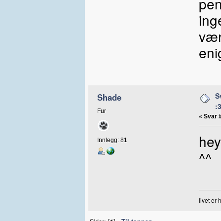
pen
ing
vær
eni
S
Shade
:
Fur
«
Svar 
hey
Innlegg: 81
^^
livet er