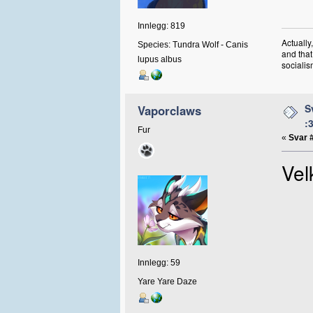
Innlegg: 819
Actually
Species: Tundra Wolf - Canis
and that
lupus albus
socialis
S
Vaporclaws
:
Fur
«
Svar 
Vel
Innlegg: 59
Yare Yare Daze