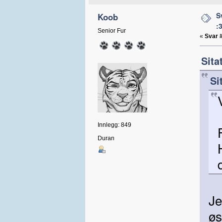
S
Koob
:
Senior Fur
«
Svar 
Sita
Si
Innlegg: 849
Duran
Je
øs