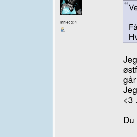
Ve
Innlegg: 4
Få
Hv
Jeg
øst
går
Jeg
<3 
Du