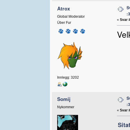
S
Atrox
:
Global Moderator
«
Svar 
Über Fur
Vel
Innlegg: 3202
S
Somij
:
Nykommer
«
Svar 
Sita