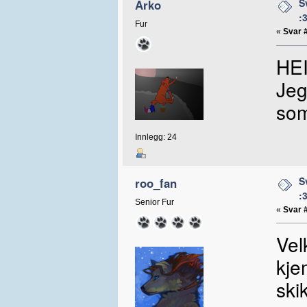
S
Arko
:
Fur
«
Svar 
HEI
Jeg
som
Innlegg: 24
S
roo_fan
:
Senior Fur
«
Svar 
Vel
kje
ski