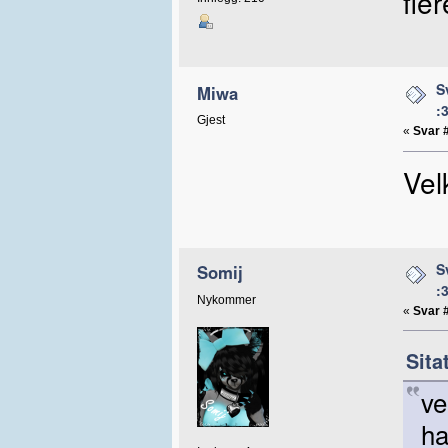
fle
S
Miwa
:
Gjest
«
Svar 
Vel
S
Somij
:
Nykommer
«
Svar 
Sita
ve
ha