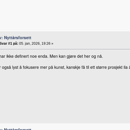
v: Nyttårsforsett
Svar #1 på:
05. jan, 2026, 19:26 »
ar ikke definert noe enda. Men kan gjøre det her og nå.
 også lyst å fokusere mer på kunst, kanskje få til ett større prosjekt ila 
v: Nyttårsforsett