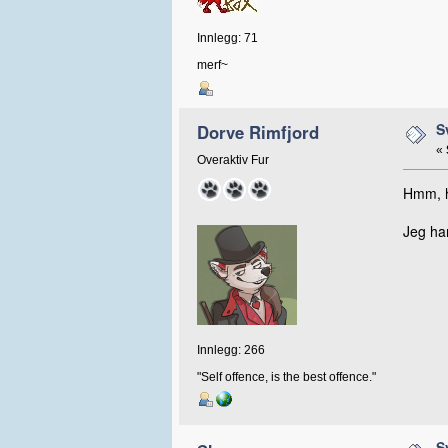
Innlegg: 71
merf~
S
Dorve Rimfjord
«
Overaktiv Fur
Hmm, h
Jeg har
Innlegg: 266
"Self offence, is the best offence."
S