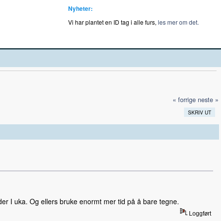
Nyheter:
Vi har plantet en ID tag i alle furs,
les mer om det.
« forrige
neste »
SKRIV UT
lder I uka. Og ellers bruke enormt mer tid på å bare tegne.
Loggført