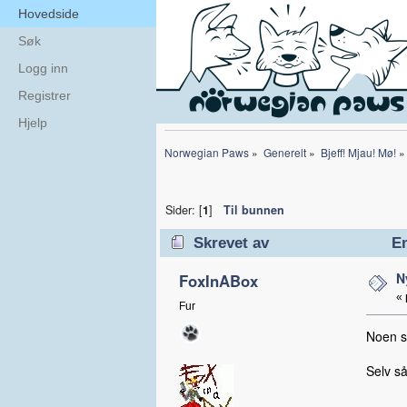
Hovedside
Søk
Logg inn
Registrer
Hjelp
Norwegian Paws
»
Generelt
»
Bjeff! Mjau! Mø!
»
Sider: [
1
]
Til bunnen
Skrevet av
Em
N
FoxInABox
«
Fur
Noen so
Selv så