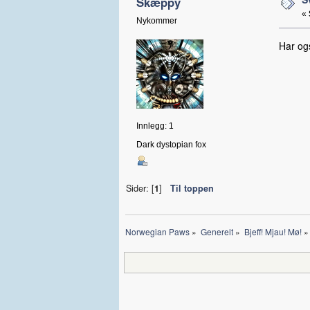
Skæppy
«
Nykommer
Har og
Innlegg: 1
Dark dystopian fox
Sider: [
1
]
Til toppen
Norwegian Paws
»
Generelt
»
Bjeff! Mjau! Mø!
»