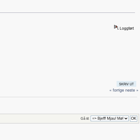
Loggført
SKRIV UT
« forrige
neste »
Gå til: