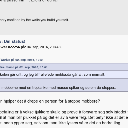
only confined by the walls you build yourself.
v: Din status!
Svar #22256 på:
04. sep, 2016, 20:44 »
a: Warius på 02. sep, 2016, 10:51
t fra: Flame på 02. sep, 2016, 10:01
kolen går dritt og jeg blir allerede mobba,da går alt som normalt.
 mobberne med en treplanke med masse spiker og se om de stopper..
n hjelper det å drepe en person for å stoppe mobbere?
efaling er å vokse tjukkere skalle og prøve å forsvare seg selv istedet f
il at man blir plukket på og det er av å være feig. Det betyr ikke at de
om noen ypper seg, selv om man ikke lykkes så er det en bedre ting.