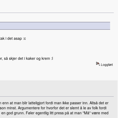
tak i det asap :c
, så skjer det i kaker og krem :l
Loggført
nn at man blir latteligjort fordi man ikke passer inn. Altså det er
rson minst. Argumentere for hvorfor det er slemt å le av folk fordi
ke en god grunn. Føler egentlig litt press på at man "Må" være med