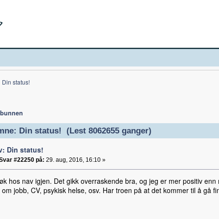
Din status!
 bunnen
ne: Din status! (Lest 8062655 ganger)
v: Din status!
Svar #22250 på:
29. aug, 2016, 16:10 »
øk hos nav igjen. Det gikk overraskende bra, og jeg er mer positiv enn
om jobb, CV, psykisk helse, osv. Har troen på at det kommer til å gå fin