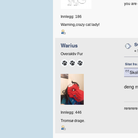
you are 
Innlegg: 186
Warning,crazy cat lady!
S
Warius
«
Overaktiv Fur
Sitat fr
Skol
deng m
rererere
Innlegg: 446
Tromsø drage.