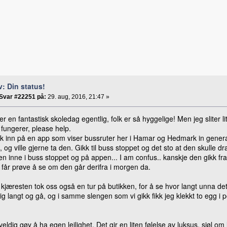
v: Din status!
Svar #22251 på:
29. aug, 2016, 21:47 »
ter en fantastisk skoledag egentlig, folk er så hyggelige! Men jeg sliter
fungerer, please help.
k inn på en app som viser bussruter her i Hamar og Hedmark in general,
 og ville gjerne ta den. Gikk til buss stoppet og det sto at den skulle 
n inne i buss stoppet og på appen... I am confus.. kanskje den gikk fr
 får prøve å se om den går derifra i morgen da.
kjæresten tok oss også en tur på butikken, for å se hvor langt unna det 
ig langt og gå, og i samme slengen som vi gikk fikk jeg klekkt to egg i 
veldig gøy å ha egen leilighet. Det gir en liten følelse av luksus, sjøl om 