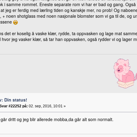
ok i samme rommet. Eneste separate rom vi har er bad og gang. Også h
l at jeg er ferdig med lærling tiden og kanskje mer, no prob! Og naboene 
, + noen shotglass med noen nasjonale blomster som vi ga til de, og un
assene
s det er koselig å vaske klær, rydde, ta oppvasken og lage mat sammen 
l hvor jeg vasker klær, så tar han oppvasken, også rydder vi og lage
v: Din status!
Svar #22252 på:
02. sep, 2016, 10:01 »
går dritt og jeg blir allerede mobba,da går alt som normalt.