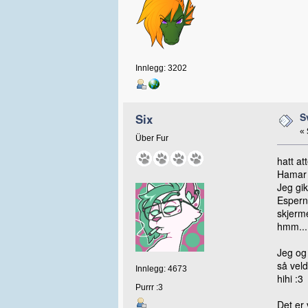
Innlegg: 3202
S
Six
«
Über Fur
hatt at
Hamar 
Jeg gik
Espern,
skjerme
hmm...
Jeg og 
så veld
Innlegg: 4673
hihi :3
Purrr :3
Det er 