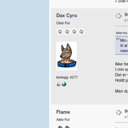
«
Siste 
S
Dax Cyro
«
Über Fur
Sitat fr
Min 
til 
noen
Ikke he
I min e
Det er 
Innlegg: 4277
Holdt p
Men du
S
Flame
«
Aktiv Fur