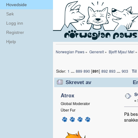
Hovedside
Søk
Logg inn
Registrer
Hjelp
Norwegian Paws
»
Generelt
»
Bjeff! Mjau! Mø!
»
Sider:
1
...
889
890
[
891
]
892
893
...
903
Til
Skrevet av
Em
S
Atrox
«
Global Moderator
Über Fur
På bes
snakke 