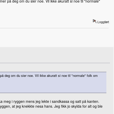
r på deg om du sier noe. Vil ikke akuratt si noe til "normale"
Loggført
 deg om du sier noe. Vil ikke akuratt si noe til "normale" folk om
ka meg i ryggen mens jeg lekte i sandkassa og satt på kanten.
yggen, at jeg knekkte nesa hans. Jeg fikk jo skylda for alt og ble