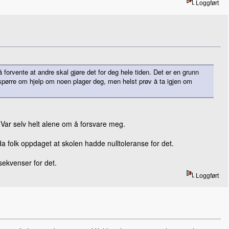
Loggført
 forvente at andre skal gjøre det for deg hele tiden. Det er en grunn
å spørre om hjelp om noen plager deg, men helst prøv å ta igjen om
 Var selv helt alene om å forsvare meg.
da folk oppdaget at skolen hadde nulltoleranse for det.
sekvenser for det.
Loggført