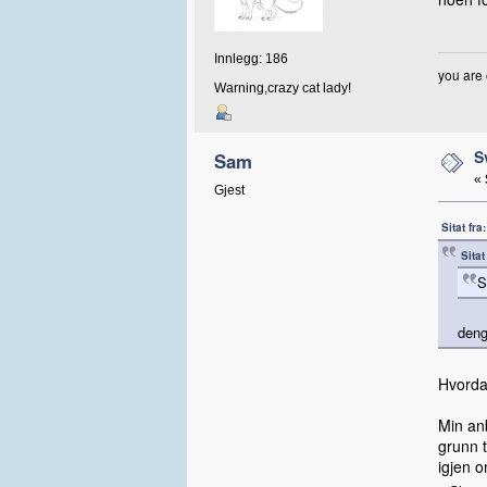
Innlegg: 186
you are 
Warning,crazy cat lady!
S
Sam
«
Gjest
Sitat fr
Sita
S
deng
Hvorda
Min anb
grunn t
igjen 