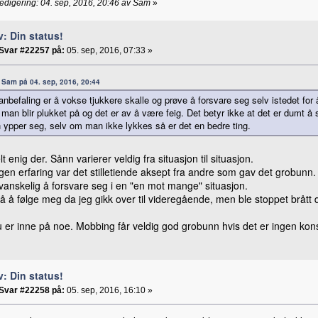
redigering: 04. sep, 2016, 20:46 av Sam
»
v: Din status!
Svar #22257 på:
05. sep, 2016, 07:33 »
a: Sam på 04. sep, 2016, 20:44
anbefaling er å vokse tjukkere skalle og prøve å forsvare seg selv istedet for å
at man blir plukket på og det er av å være feig. Det betyr ikke at det er dumt 
 ypper seg, selv om man ikke lykkes så er det en bedre ting.
lt enig der. Sånn varierer veldig fra situasjon til situasjon.
gen erfaring var det stilletiende aksept fra andre som gav det grobunn.
vanskelig å forsvare seg i en "en mot mange" situasjon.
å å følge meg da jeg gikk over til videregående, men ble stoppet brått 
 er inne på noe. Mobbing får veldig god grobunn hvis det er ingen kon
v: Din status!
Svar #22258 på:
05. sep, 2016, 16:10 »