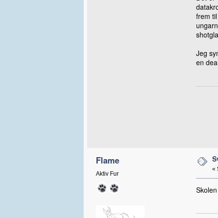
datakr
frem ti
ungarn
shotgl
Jeg syn
en dea
S
Flame
«
Aktiv Fur
Skolen 