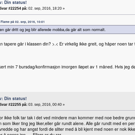
v: Din status!
Svar #22254 på:
02. sep, 2016, 18:20 »
a: Flame på 02. sep, 2016, 10:01
en går dritt og jeg blir allerede mobba,da går alt som normalt.
 tapere går i klassen din? >.< Er virkelig ikke greit, og håper noen tar 
kkert min 7 bursdag/konfirmasjon imorgen iløpet av 1 måned. Hvis jeg dør
v: Din status!
Svar #22255 på:
03. sep, 2016, 00:40 »
ror ikke folk tar tak i det ved mindere man kommer med noe bedre grunn e
n som liker ting jeg liker,eller går rundt alene. Alle går rundt med en pe
ivredde og har angst fordi de sliter med å bli kjent med noen er nok ik
r å passe inn ._. Ellers er du rar