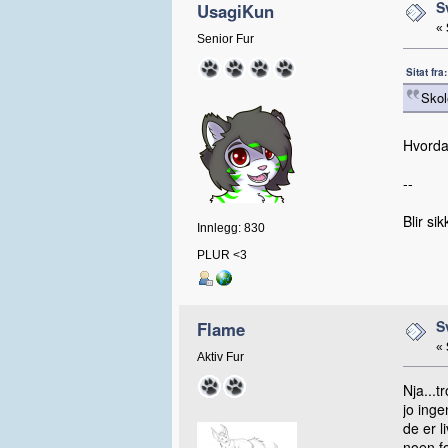
S
UsagiKun
«
Senior Fur
Sitat fr
Skol
Hvordan
--
Blir si
Innlegg: 830
PLUR <3
S
Flame
«
Aktiv Fur
Nja...t
jo inge
de er l
noen fo