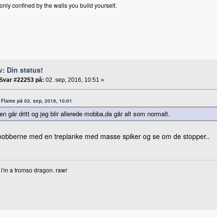
only confined by the walls you build yourself.
v: Din status!
Svar #22253 på:
02. sep, 2016, 10:51 »
a: Flame på 02. sep, 2016, 10:01
en går dritt og jeg blir allerede mobba,da går alt som normalt.
obberne med en treplanke med masse spiker og se om de stopper..
 i'm a tromso dragon. rawr