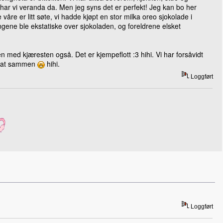
ar vi veranda da. Men jeg syns det er perfekt! Jeg kan bo her
våre er litt søte, vi hadde kjøpt en stor milka oreo sjokolade i
gene ble ekstatiske over sjokoladen, og foreldrene elsket
med kjæresten også. Det er kjempeflott :3 hihi. Vi har forsåvidt
r mat sammen
hihi.
Loggført
Loggført