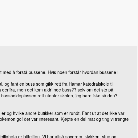
 litt med å forstå bussene. Hvis noen forstår hvordan bussene i
 og fant en buss som gikk rett fra Hamar katedralskole til
dra derifra, men det kom aldri noe buss?? selv om det sto på
a bussholdeplassen rett utenfor skolen, jeg bare ikke så den?
er og hvilke andre butikker som er rundt. Fant ut at det ikke var
pokemon go! det var interesant. Kjøpte en del mat og ting vi trengte
leiligheta er bitteliten. Vi har altså soverom, kjøkken, stue og