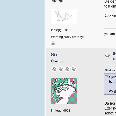
Sjelden
folk om
Av grun
Innlegg: 186
you are 
Warning,crazy cat lady!
S
Six
«
Über Fur
Sitat fr
Sjel
hva d
Av g
Da jeg
Etter n
Innlegg: 4673
sendt 