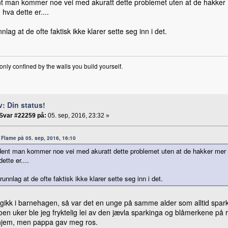
t man kommer noe vei med akuratt dette problemet uten at de hakker me
 hva dette er....
nlag at de ofte faktisk ikke klarer sette seg inn i det.
only confined by the walls you build yourself.
v: Din status!
Svar #22259 på:
05. sep, 2016, 23:32 »
a: Flame på 05. sep, 2016, 16:10
dent man kommer noe vei med akuratt dette problemet uten at de hakker mer på
ette er....
runnlag at de ofte faktisk ikke klarer sette seg inn i det.
 gikk i barnehagen, så var det en unge på samme alder som alltid spar
oen uker ble jeg fryktelig lei av den jævla sparkinga og blåmerkene på r
hjem, men pappa gav meg ros.