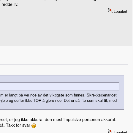
 redde liv.
Loggført
 om er langt på vei noe av det viktigste som finnes. Skrekkscenarioet
jelp og derfor ikke TØR å gjøre noe. Det er så lite som skal til, med
rset, er jeg ikke akkurat den mest impulsive personen akkurat.
 på. Takk for svar
Loggført