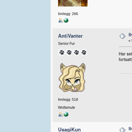
Innlegg: 266
S
AntiVanter
«
Senior Fur
Har set
fortsat
Innlegg: 518
Wolfamute
S
UsagiKun