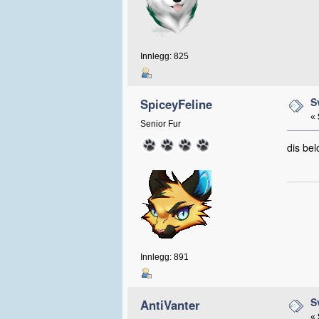
Innlegg: 825
S
SpiceyFeline
«
Senior Fur
dis be
Innlegg: 891
S
AntiVanter
«