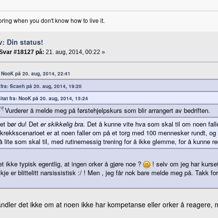
boring when you don't know how to live it.
v: Din status!
Svar #18127 på:
21. aug, 2014, 00:22 »
a: NooK på 20. aug, 2014, 22:41
t fra: Scaeh på 20. aug, 2014, 19:20
itat fra: NooK på 20. aug, 2014, 15:24
Vurderer å melde meg på førstehjelpskurs som blir arrangert av bedriften.
et bør du! Det
er skikkelig bra
. Det å kunne vite hva som skal til om noen fall
krekkscenarioet er at noen faller om på et torg med 100 mennesker rundt, o
å lite som skal til, med rutinemessig trening for å ikke glemme, for å kunne re
et ikke typisk egentlig, at ingen orker å gjøre noe ?
! selv om jeg har kurse
kje er blittelitt narsissistisk :/ ! Men , jeg får nok bare melde meg på. Takk fo
ndler det ikke om at noen ikke har kompetanse eller orker å reagere, men a