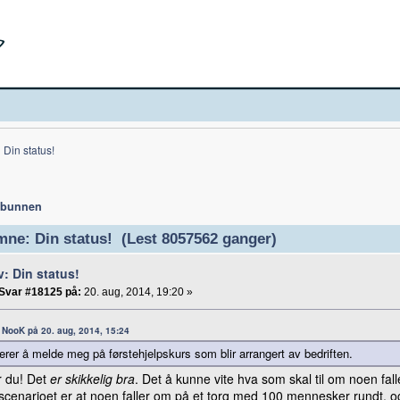
Din status!
 bunnen
ne: Din status! (Lest 8057562 ganger)
v: Din status!
Svar #18125 på:
20. aug, 2014, 19:20 »
a: NooK på 20. aug, 2014, 15:24
erer å melde meg på førstehjelpskurs som blir arrangert av bedriften.
r du! Det
er skikkelig bra
. Det å kunne vite hva som skal til om noen fall
scenarioet er at noen faller om på et torg med 100 mennesker rundt, 