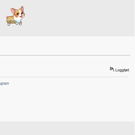
Loggført
agram