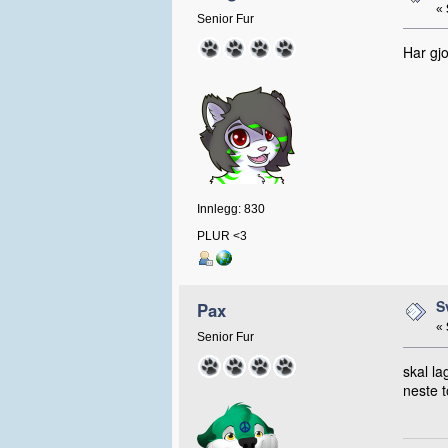
«
Senior Fur
Har gjo
Innlegg: 830
PLUR <3
S
Pax
«
Senior Fur
skal la
neste t