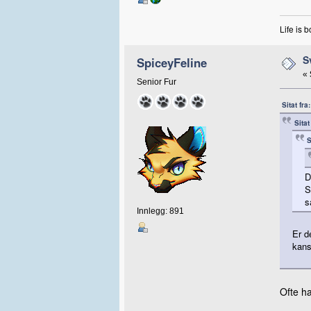
Life is 
S
SpiceyFeline
«
Senior Fur
Sitat fr
Sita
S
D
S
s
Innlegg: 891
Er d
kans
Ofte ha