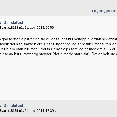
Følg meg på Inst
v: Din status!
Svar #18128 på:
21. aug, 2014, 00:56 »
god førstehjelpstrening får du også innsikt i nettopp hvordan slik effekt
edsleder kan skaffe hjelp. Det er ingenting jeg anbefaler mer til folk e
billig om man blir med i Norsk Folkehjelp (som jeg er medlem av) - er 
e har av kurs, møter og stevner (dvs hvor de står vakt). Det er helt ut
v: Din status!
Svar #18129 på:
21. aug, 2014, 18:39 »