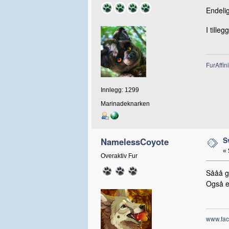
Endelig
I tille
FurAffini
Innlegg: 1299
Marinadeknarken
S
NamelessCoyote
«
Overaktiv Fur
Sååå g
Også e
www.fac