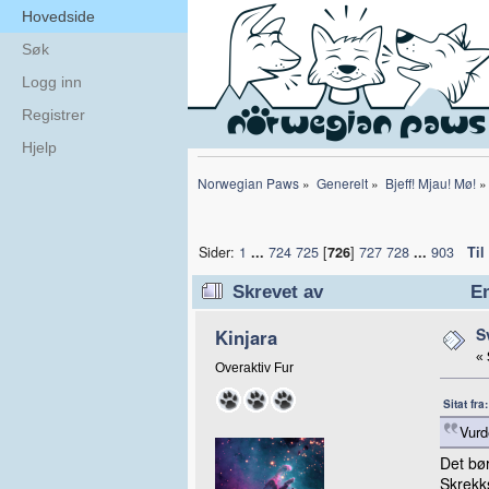
Hovedside
Søk
Logg inn
Registrer
Hjelp
Norwegian Paws
»
Generelt
»
Bjeff! Mjau! Mø!
»
Sider:
1
...
724
725
[
726
]
727
728
...
903
Til
Skrevet av
Em
S
Kinjara
«
Overaktiv Fur
Sitat fr
Vurd
Det bø
Skrekk