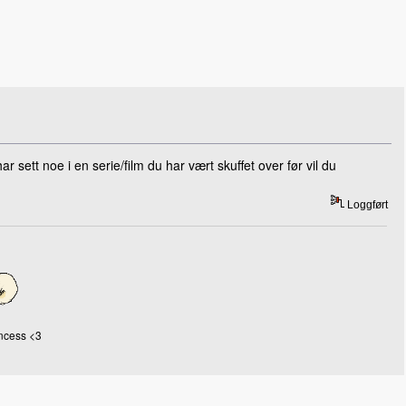
 sett noe i en serie/film du har vært skuffet over før vil du
Loggført
incess <3