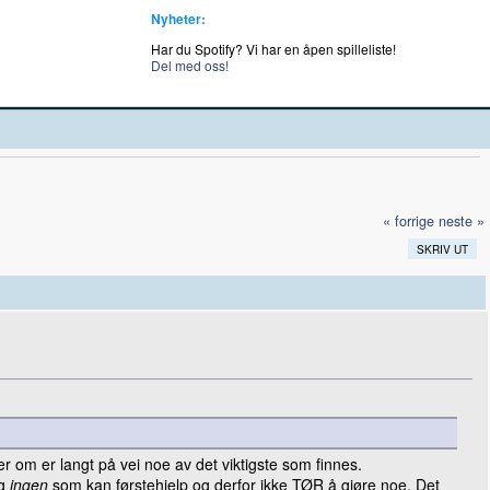
Nyheter:
Har du Spotify? Vi har en åpen spilleliste!
Del med oss!
« forrige
neste »
SKRIV UT
er om er langt på vei noe av det viktigste som finnes.
og
ingen
som kan førstehjelp og derfor ikke TØR å gjøre noe. Det