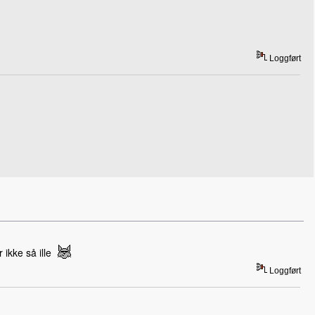
Loggført
 ikke så ille
Loggført