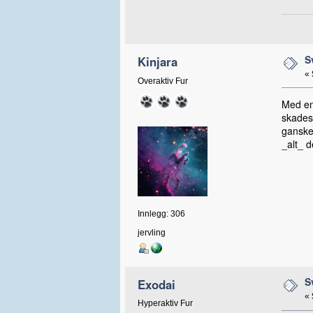
S
Kinjara
«
Overaktiv Fur
Med en 
skadest
ganske 
_alt_ d
Innlegg: 306
jervling
S
Exodai
«
Hyperaktiv Fur