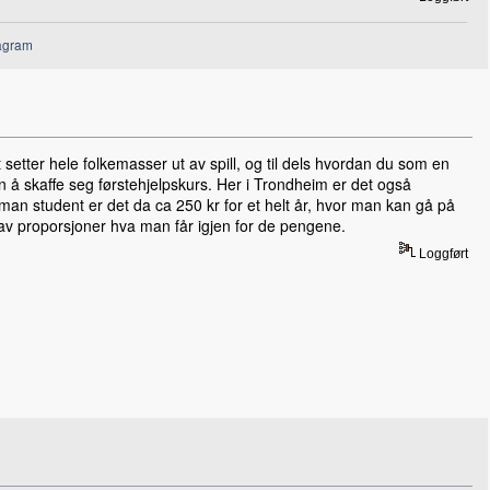
agram
 setter hele folkemasser ut av spill, og til dels hvordan du som en
nn å skaffe seg førstehjelpskurs. Her i Trondheim er det også
man student er det da ca 250 kr for et helt år, hvor man kan gå på
e av proporsjoner hva man får igjen for de pengene.
Loggført