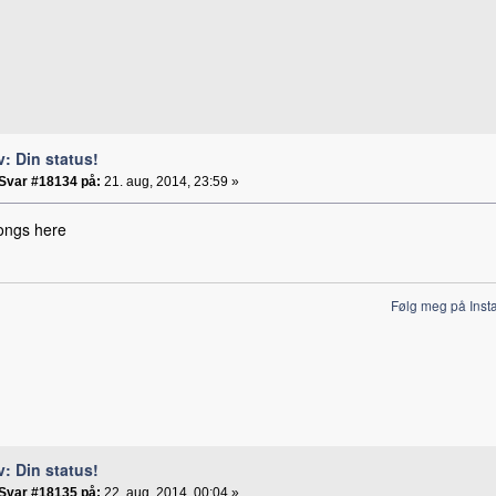
v: Din status!
Svar #18134 på:
21. aug, 2014, 23:59 »
longs here
Følg meg på Inst
v: Din status!
Svar #18135 på:
22. aug, 2014, 00:04 »