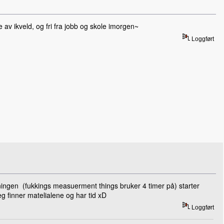
e av ikveld, og fri fra jobb og skole imorgen~
Loggført
gningen (fukkings measuerment things bruker 4 timer på) starter
g finner matelialene og har tid xD
Loggført