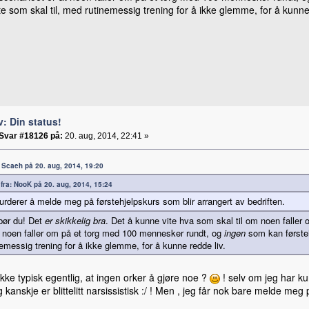
ite som skal til, med rutinemessig trening for å ikke glemme, for å kunne
v: Din status!
Svar #18126 på:
20. aug, 2014, 22:41 »
a: Scaeh på 20. aug, 2014, 19:20
t fra: NooK på 20. aug, 2014, 15:24
urderer å melde meg på førstehjelpskurs som blir arrangert av bedriften.
bør du! Det
er skikkelig bra
. Det å kunne vite hva som skal til om noen faller
t noen faller om på et torg med 100 mennesker rundt, og
ingen
som kan førsteh
nemessig trening for å ikke glemme, for å kunne redde liv.
ikke typisk egentlig, at ingen orker å gjøre noe ?
! selv om jeg har ku
g kanskje er blittelitt narsissistisk :/ ! Men , jeg får nok bare melde meg