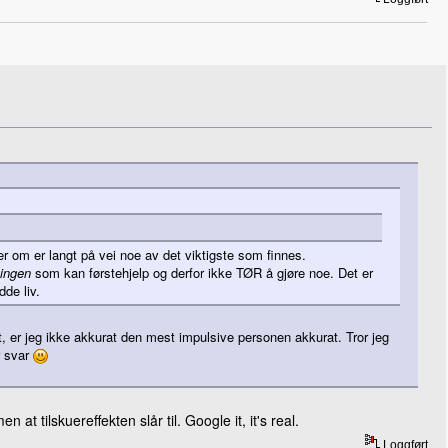
er om er langt på vei noe av det viktigste som finnes.
g
ingen
som kan førstehjelp og derfor ikke TØR å gjøre noe. Det er
dde liv.
t, er jeg ikke akkurat den mest impulsive personen akkurat. Tror jeg
r svar
t tilskuereffekten slår til. Google it, it's real.
Loggført