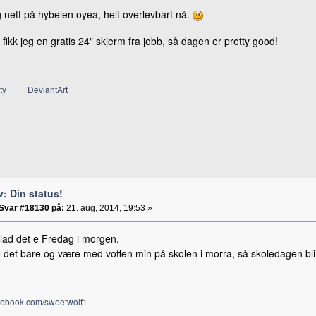
 nett på hybelen oyea, helt overlevbart nå.
gg fikk jeg en gratis 24" skjerm fra jobb, så dagen er pretty good!
ty
DeviantArt
v: Din status!
Svar #18130 på:
21. aug, 2014, 19:53 »
lad det e Fredag i morgen.
 det bare og være med voffen min på skolen i morra, så skoledagen blir
ebook.com/sweetwolf1