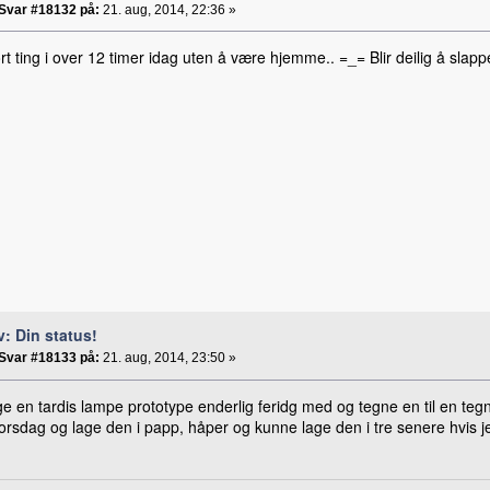
Svar #18132 på:
21. aug, 2014, 22:36 »
rt ting i over 12 timer idag uten å være hjemme.. =_= Blir deilig å slapp
v: Din status!
Svar #18133 på:
21. aug, 2014, 23:50 »
ge en tardis lampe prototype enderlig feridg med og tegne en til en te
orsdag og lage den i papp, håper og kunne lage den i tre senere hvis je