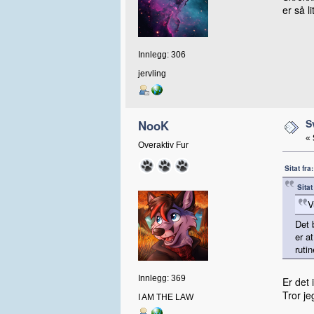
er så l
Innlegg: 306
jervling
S
NooK
«
Overaktiv Fur
Sitat fr
Sita
V
Det 
er a
ruti
Innlegg: 369
Er det 
Tror je
I AM THE LAW