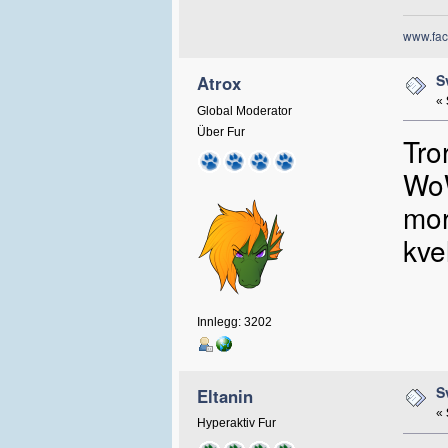
www.fac
S
Atrox
«
Global Moderator
Über Fur
Tro
WoW
mor
kve
Innlegg: 3202
S
Eltanin
«
Hyperaktiv Fur