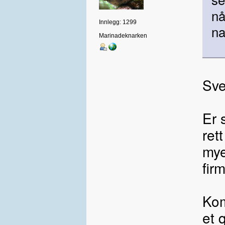
nå
Innlegg: 1299
na
Marinadeknarken
Sve
Er 
ret
mye
fir
Kom
et 