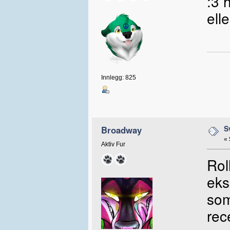
:3 
elle
Innlegg: 825
S
Broadway
«
Aktiv Fur
Roll
eks
som
rece