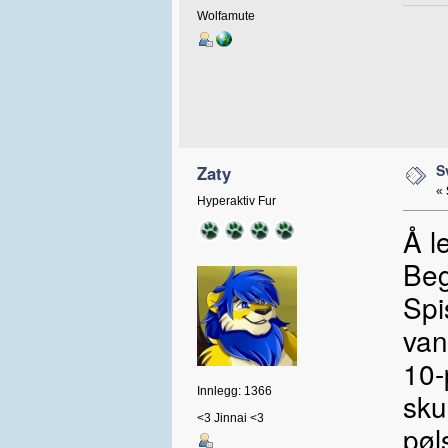
Wolfamute
S
Zaty
«
Hyperaktiv Fur
Å l
Beg
Spi
van
10-
Innlegg: 1366
sku
<3 Jinnai <3
pøl