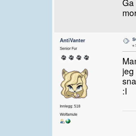
Ga 
mor
S
AntiVanter
«
Senior Fur
Mam
jeg
sna
:I
Innlegg: 518
Wolfamute