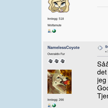
Innlegg: 518
Wolfamute
S
NamelessCoyote
«
Overaktiv Fur
Såå
det
jeg
Goo
Tje
Innlegg: 266