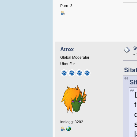
Purrr :3
S
Atrox
«
Global Moderator
Über Fur
Sita
Si
Innlegg: 3202