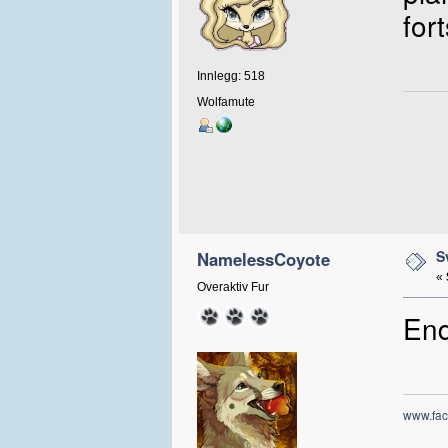
for
Innlegg: 518
Wolfamute
S
NamelessCoyote
«
Overaktiv Fur
End
www.fac