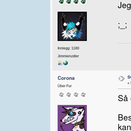
Jeg
;_;
Innlegg: 1180
Jimmierustler
S
Corona
«
Über Fur
Så 
Bes
kan