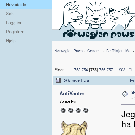
Hovedside
Søk
Logg inn
Registrer
Hjelp
Norwegian Paws
»
Generelt
»
Bjeff! Mjau! Mø!
»
Sider:
1
...
753
754
[
755
]
756
757
...
903
Til
Skrevet av
Em
S
AntiVanter
«
Senior Fur
Jeg
ha f