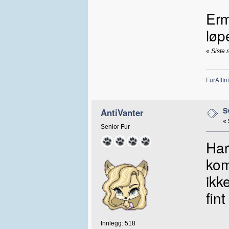
Erm
løp
«
Siste 
FurAffini
S
AntiVanter
«
Senior Fur
Har
kom
ikk
fin
Innlegg: 518