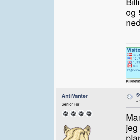
Bil
og 
ned
Klikketi
S
AntiVanter
«
Senior Fur
Mam
jeg
pla