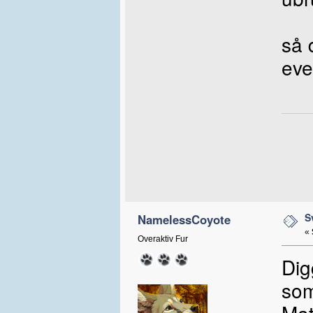
så 
eve
S
NamelessCoyote
«
Overaktiv Fur
Dig
som