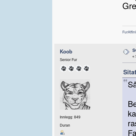
Gre
FurAffini
S
Koob
«
Senior Fur
Sita
Så
Be
ka
Innlegg: 849
ra
Duran
Fa