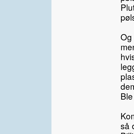
Plu
pøl
Og 
men
hvi
leg
pla
dem
Ble
Kom
så 