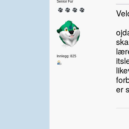
Senior Fur
Vel
ojd
ska
lær
Innlegg: 825
its
lik
for
er 