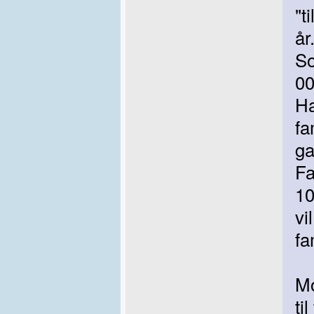
"t
år
So
00
Ha
fa
ga
Fa
10
vi
fa
Mo
ti