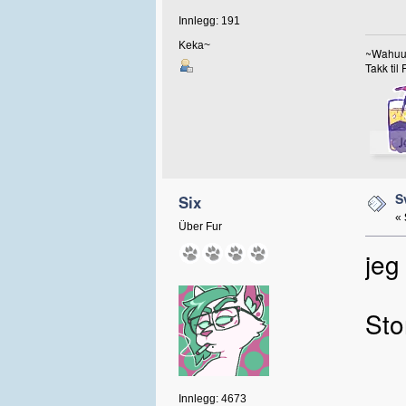
Innlegg: 191
Keka~
~Wahu
Takk til
S
Six
«
Über Fur
jeg
Sto
Innlegg: 4673