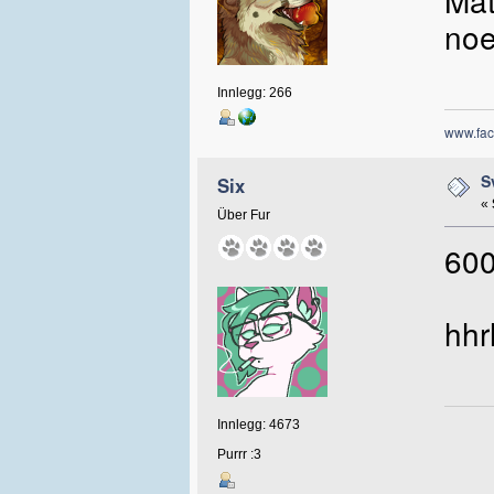
Ma
noe
Innlegg: 266
www.fac
S
Six
«
Über Fur
600
hhr
Innlegg: 4673
Purrr :3