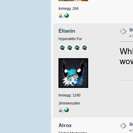
Innlegg: 266
S
Eltanin
«
Hyperaktiv Fur
Whh
wow
Innlegg: 1180
Jimmierustler
S
Atrox
«