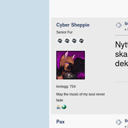
S
Cyber Sheppie
«
Senior Fur
Nyt
ska
dek
Innlegg: 754
May the music of my soul never
fade
S
Pax
«