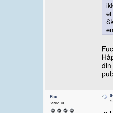
ik
et
Sk
en
Fuc
Håp
din
pub
S
Pax
«
Senior Fur