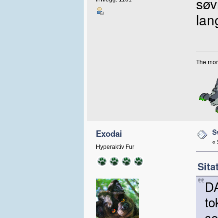
søv
lang
The more
S
Exodai
«
Hyperaktiv Fur
Sita
DA
to
se