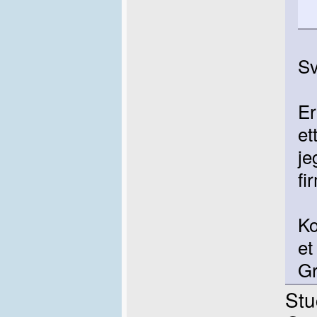
Sv
Er
et
je
fi
Ko
et
Gr
Stu