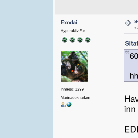
S
Exodai
«
Hyperaktiv Fur
Sita
60
hh
Innlegg: 1299
Hav
Marinadeknarken
inn
EDI