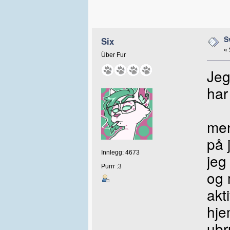
S
Six
«
Über Fur
Jeg
har 
men
på 
Innlegg: 4673
jeg
Purrr :3
og 
akt
hje
ubr