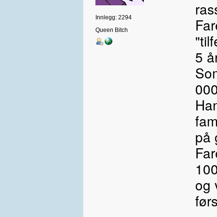
ras
Innlegg: 2294
Far
Queen Bitch
"ti
5 år
Som
000
Han
fam
på 
Far
100
og 
før