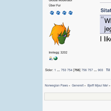
Global Moderator
Über Fur
Sita
Wh
je
I li
Innlegg: 3202
Sider:
1
...
753
754
[
755
]
756
757
...
903
Til
Norwegian Paws
»
Generelt
»
Bjeff! Mjau! Mø!
»