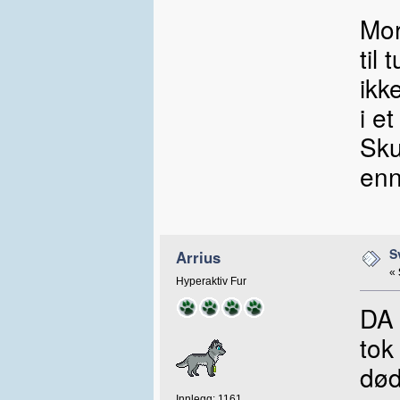
Mor
til
ikk
i e
Sku
enn
S
Arrius
«
Hyperaktiv Fur
DA 
tok
død
Innlegg: 1161