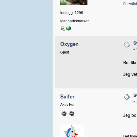
FurAffini
Innlegg: 1299
Marinadeknarken
S
Oxygen
«
Gjest
Bor lik
Jeg vet
S
Saifer
«
Aktiv Fur
Jeg bor
Det finn