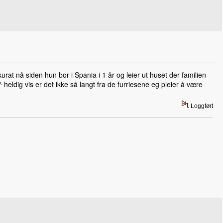
kurat nå siden hun bor i Spania i 1 år og leier ut huset der familien
^ heldig vis er det ikke så langt fra de furriesene eg pleier å være
Loggført