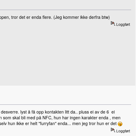
pen, tror det er enda flere. (Jeg kommer ikke derfra btw)
Loggført
esverre. lyst å få opp kontakten litt da.. pluss ei av de 6 ei
men som skal bli med på NFC, hun har ingen karakter enda , men
elv hun ikke er helt "furryfan" enda... men jeg tror hun er det
Loggført