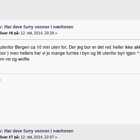
v: Har dere furry venner i nærheten
Svar #6 på:
12. okt, 2014, 20:28 »
t utenfor Bergen ca 10 min uten for, Der jeg bor er det rei( heller ikke ak
or ) men hellers har vi jo mange furries i byn og litt utenfor byn igjen ^
m rei og wolfie
^
v: Har dere furry venner i nærheten
Svar #7 på:
12. okt, 2014, 22:07 »