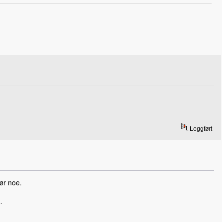
Loggført
jør noe.
.