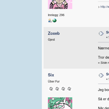
>
http:/
Innlegg: 296
S
Zoxeb
«
Gjest
Nærmes
Tror de
«
Siste 
S
Six
«
Über Fur
Jeg bor
Så er d
Når de