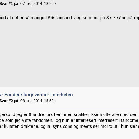
Svar #1 på:
07. okt, 2014, 18:26 »
ed at det er så mange i Kristiansund. Jeg kommer på 3 stk sånn på rap
v: Har dere furry venner i nærheten
Svar #2 på:
08. okt, 2014, 15:52 »
gersund jeg er 6 andre furs her.. men snakker ikke å ofte alle med dem d
de som jeg viste fandomen.. og hun er interresert interresert i fando
er kunsten,draktene, og ja, syns cons og meets ser morro ut.. hun sier s