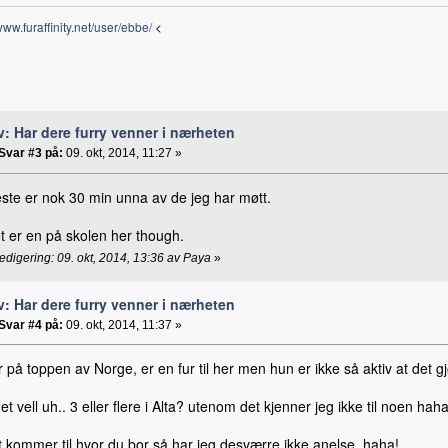
/www.furaffinity.net/user/ebbe/
<
v: Har dere furry venner i nærheten
Svar #3 på:
09. okt, 2014, 11:27 »
te er nok 30 min unna av de jeg har møtt.
t er en på skolen her though.
redigering: 09. okt, 2014, 13:36 av Paya
»
v: Har dere furry venner i nærheten
Svar #4 på:
09. okt, 2014, 11:37 »
 på toppen av Norge, er en fur til her men hun er ikke så aktiv at det g
et vell uh.. 3 eller flere i Alta? utenom det kjenner jeg ikke til noen haha
t kommer til hvor du bor så har jeg desværre ikke anelse, haha!