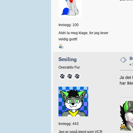
Innlegg: 100
Aldri la meg klage, for jeg lever
veldig godt!
S
Smiling
«
Overaktiv Fur
Ja det 
har ik
Innlegg: 443
Jeg er også kjent som VCR