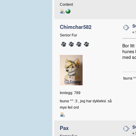
Content
S
Chimchar582
«
Senior Fur
Bor lit
hunes b
med so
tsuna ^
Innlegg: 789
tsuna ^^ :3 , jeg har dykleksi. så
mye feil ord
S
Pax
«