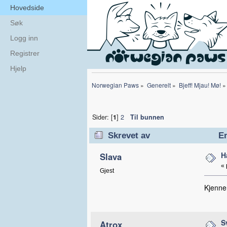
Hovedside
Søk
Logg inn
Registrer
Hjelp
Norwegian Paws
»
Generelt
»
Bjeff! Mjau! Mø!
»
Sider: [
1
]
2
Til bunnen
Skrevet av
Em
H
Slava
«
Gjest
Kjenner
S
Atrox