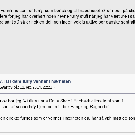
 venninne som er furry, som bor så og si i nabohuset x3 er noen på skol
flere for jeg har overhørt noen nevne furry stuff når jeg har vært ute
og sånt xD så er nok en del men ingen veldig aktive bor ganske sentralt
v: Har dere furry venner i nærheten
Svar #8 på:
12. okt, 2014, 22:21 »
g nok bor jeg 6-10km unna Delta Shep i Enebakk ellers tomt som f.
m som er secondary hjemmet mitt bor Fangz og Regandor.
en direkte furries som er venner i nærheten da, har så vidt møtt de so