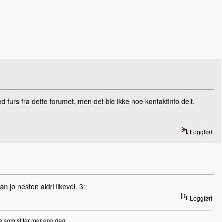
 furs fra dette forumet, men det ble ikke noe kontaktinfo delt.
Loggført
 jo nesten aldri likevel. 3:
Loggført
e som sliter mer enn deg.