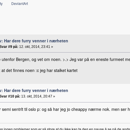
ty
DeviantArt
v: Har dere furry venner i nærheten
Svar #9 på:
12. okt, 2014, 23:41 »
e utenfor Bergen, og vet om noen. >.> Jeg var på en eneste furmeet med
 at det finnes noen :c jeg har stalket kartet
v: Har dere furry venner i nærheten
Svar #10 på:
13. okt, 2014, 20:47 »
 semi sentrlt til oslo p: og så har jeg jo cheappy nærme nok. men ser han
es ingen problemer som er så store at du ikke kan ta deg en pause å se på de andr