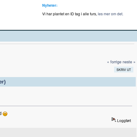
Nyheter:
Vi har plantet en ID tag i alle furs,
les mer om det.
« forrige
neste »
SKRIV UT
er)
nd
Loggført