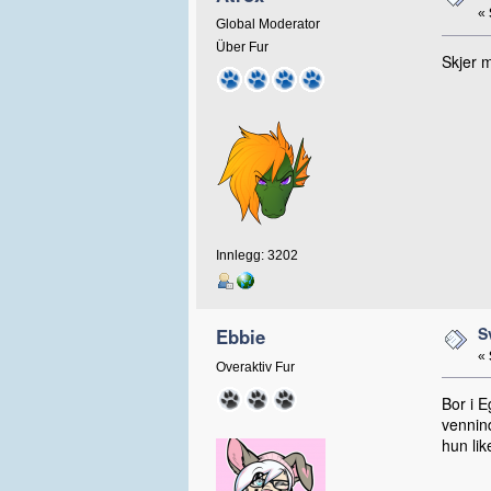
«
Global Moderator
Über Fur
Skjer m
Innlegg: 3202
S
Ebbie
«
Overaktiv Fur
Bor i E
vennin
hun lik