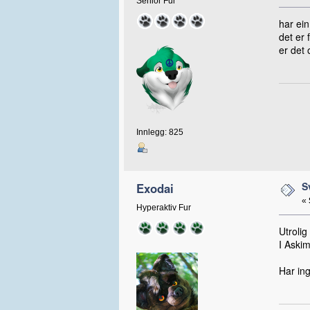
Senior Fur
har ein
det er 
er det 
Innlegg: 825
S
Exodai
«
Hyperaktiv Fur
Utroli
I Aski
Har ing