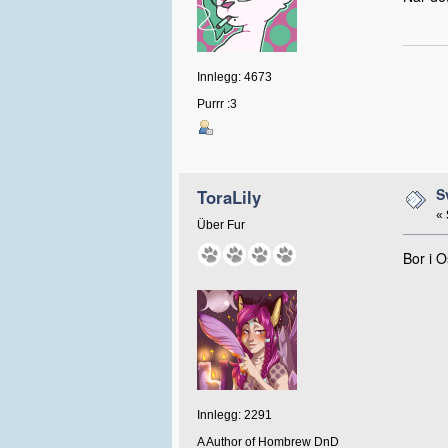
Innlegg: 4673
Purrr :3
S
ToraLily
«
Über Fur
Bor i O
Innlegg: 2291
A Author of Hombrew DnD