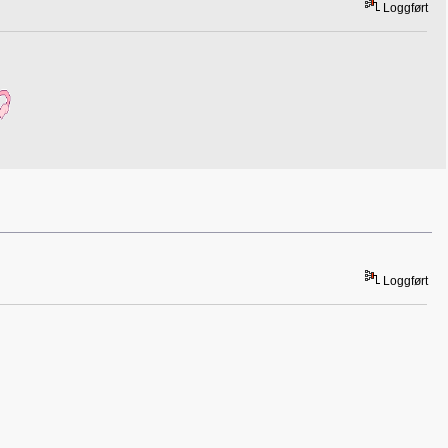
Loggført
Loggført