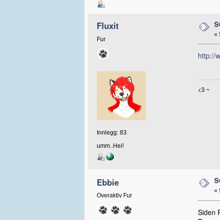
S
Fluxit
«
Fur
http://
<3 ~
Innlegg: 83
umm..Hei!
S
Ebbie
«
Overaktiv Fur
Siden F