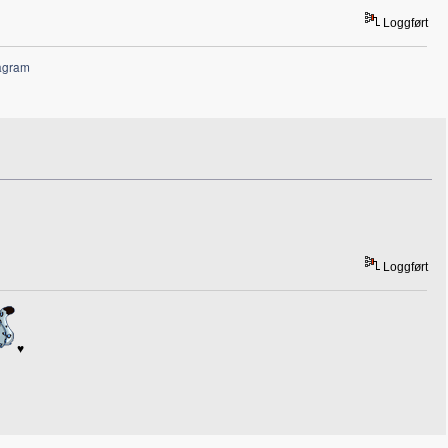
Loggført
agram
Loggført
♥