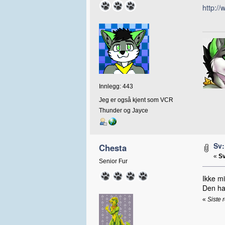
http://
Innlegg: 443
Jeg er også kjent som VCR
Thunder og Jayce
Sv:
Chesta
«
Sv
Senior Fur
Ikke mi
Den ha
«
Siste 