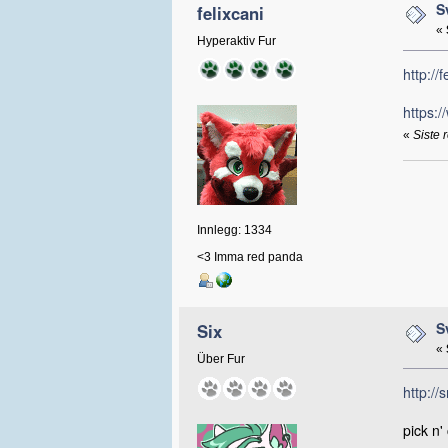
S
felixcani
«
Hyperaktiv Fur
http:/
https:
«
Siste 
Innlegg: 1334
<3 Imma red panda
S
Six
«
Über Fur
http:/
pick n'