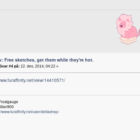
v: Free sketches, get them while they're hot.
Svar #4 på:
22. des, 2014, 04:22 »
www.furaffinity.net/view/14410571/
Frostgauge
Stian900
://www.furaffinity.net/user/deltashep/