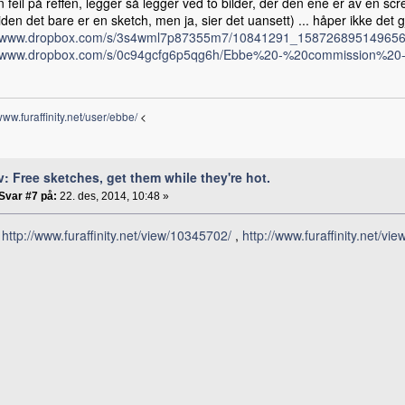
 feil på reffen, legger så legger ved to bilder, der den ene er av en 
iden det bare er en sketch, men ja, sier det uansett) ... håper ikke det 
//www.dropbox.com/s/3s4wml7p87355m7/10841291_158726895149656
//www.dropbox.com/s/0c94gcfg6p5qg6h/Ebbe%20-%20commission%2
/www.furaffinity.net/user/ebbe/
<
v: Free sketches, get them while they're hot.
Svar #7 på:
22. des, 2014, 10:48 »
:
http://www.furaffinity.net/view/10345702/
,
http://www.furaffinity.net/vi