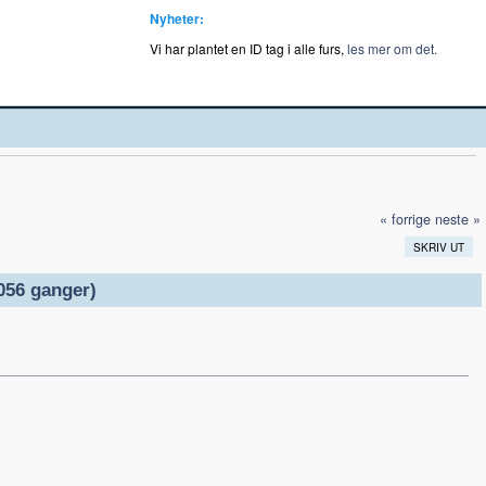
Nyheter:
Vi har plantet en ID tag i alle furs,
les mer om det.
« forrige
neste »
SKRIV UT
056 ganger)