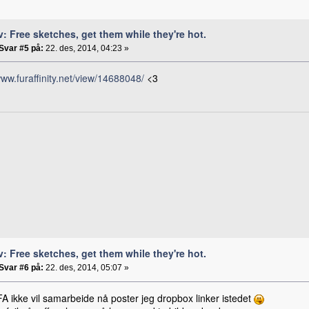
v: Free sketches, get them while they're hot.
Svar #5 på:
22. des, 2014, 04:23 »
www.furaffinity.net/view/14688048/
<3
v: Free sketches, get them while they're hot.
Svar #6 på:
22. des, 2014, 05:07 »
A ikke vil samarbeide nå poster jeg dropbox linker istedet