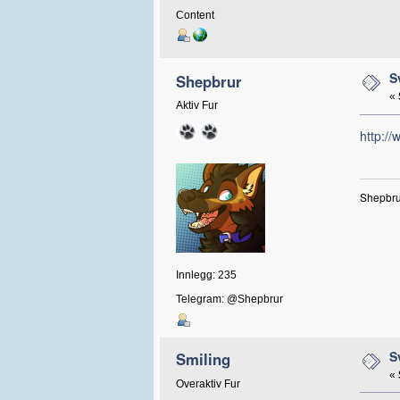
Content
S
Shepbrur
«
Aktiv Fur
http://
Shepbrur
Innlegg: 235
Telegram: @Shepbrur
S
Smiling
«
Overaktiv Fur