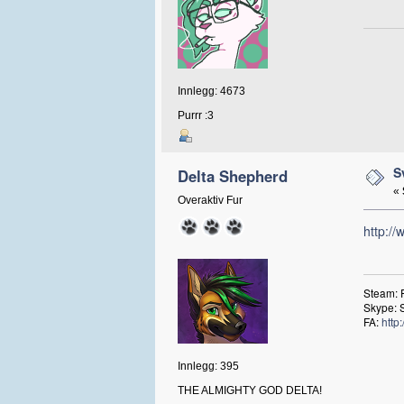
Innlegg: 4673
Purrr :3
S
Delta Shepherd
«
Overaktiv Fur
http://
Steam: 
Skype: 
FA:
http
Innlegg: 395
THE ALMIGHTY GOD DELTA!