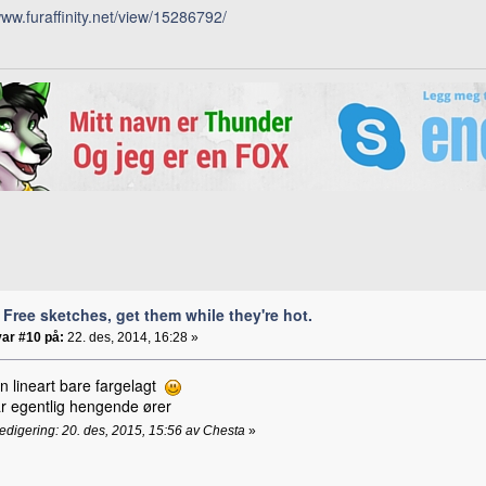
www.furaffinity.net/view/15286792/
 Free sketches, get them while they're hot.
ar #10 på:
22. des, 2014, 16:28 »
n lineart bare fargelagt
r egentlig hengende ører
redigering: 20. des, 2015, 15:56 av Chesta
»