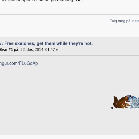
Følg meg på Inst
v: Free sketches, get them while they're hot.
Svar #1 på:
22. des, 2014, 01:47 »
/imgur.com/FL0GqAp
♥