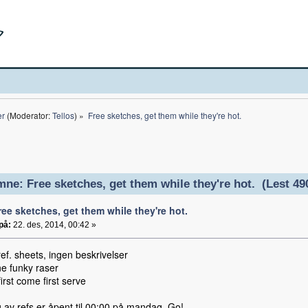
er
(Moderator:
Tellos
) »
Free sketches, get them while they're hot.
ne: Free sketches, get them while they're hot. (Lest 49
ree sketches, get them while they're hot.
på:
22. des, 2014, 00:42 »
ef. sheets, ingen beskrivelser
ne funky raser
first come first serve
 av refs er åpent til 00:00 på mandag. Go!