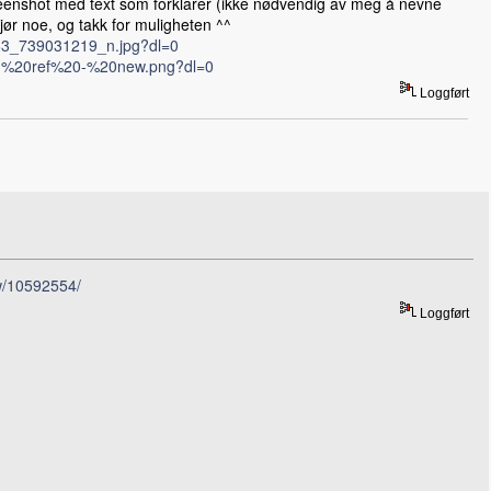
screenshot med text som forklarer (ikke nødvendig av meg å nevne
gjør noe, og takk for muligheten ^^
3_739031219_n.jpg?dl=0
0-%20ref%20-%20new.png?dl=0
Loggført
ew/10592554/
Loggført