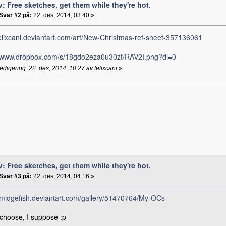
v: Free sketches, get them while they're hot.
Svar #2 på:
22. des, 2014, 03:40 »
/felixcani.deviantart.com/art/New-Christmas-ref-sheet-357136061
//www.dropbox.com/s/18gdo2eza0u30zt/RAV2I.png?dl=0
redigering: 22. des, 2014, 10:27 av felixcani
»
v: Free sketches, get them while they're hot.
Svar #3 på:
22. des, 2014, 04:16 »
/smidgefish.deviantart.com/gallery/51470764/My-OCs
 choose, I suppose :p