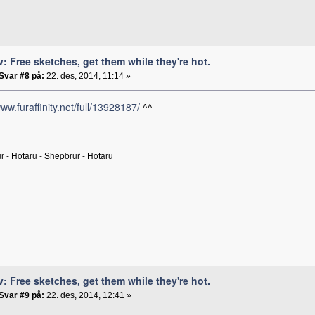
v: Free sketches, get them while they're hot.
Svar #8 på:
22. des, 2014, 11:14 »
www.furaffinity.net/full/13928187/
^^
 - Hotaru - Shepbrur - Hotaru
v: Free sketches, get them while they're hot.
Svar #9 på:
22. des, 2014, 12:41 »