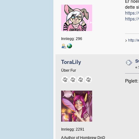
Er noen
dette s
https:
https:
Innlegg: 296
>
http:/
S
ToraLily
«
Über Fur
Piglett
Innlegg: 2291
A Author of Hombrew DnD