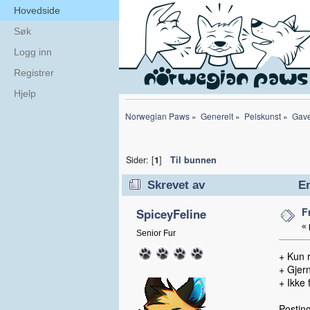
Hovedside
Søk
Logg inn
Registrer
Hjelp
Norwegian Paws
»
Generelt
»
Pelskunst
»
Gav
Sider: [
1
]
Til bunnen
Skrevet av
Em
F
SpiceyFeline
«
Senior Fur
+ Kun r
+ Gjer
+ Ikke 
Posting