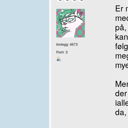
Er 
med
på,
kan
føl
Innlegg: 4673
meg
Purrr :3
my
Men
der
ial
da,