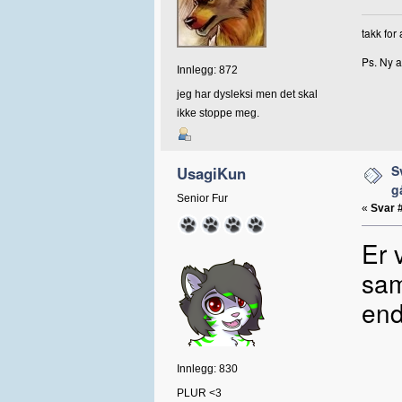
takk for
Ps. Ny a
Innlegg: 872
jeg har dysleksi men det skal
ikke stoppe meg.
S
UsagiKun
g
Senior Fur
«
Svar 
Er 
sa
end
Innlegg: 830
PLUR <3