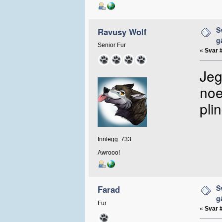
S
Ravusy Wolf
g
Senior Fur
«
Svar 
Jeg
noe
pli
Innlegg: 733
Awrooo!
S
Farad
g
Fur
«
Svar 