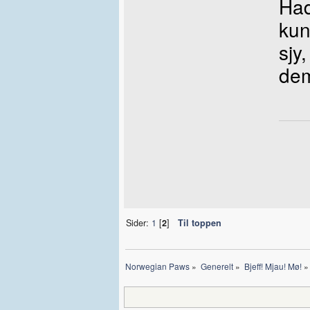
Had
kun
sjy
dem
Sider:
1
[
2
]
Til toppen
Norwegian Paws
»
Generelt
»
Bjeff! Mjau! Mø!
»