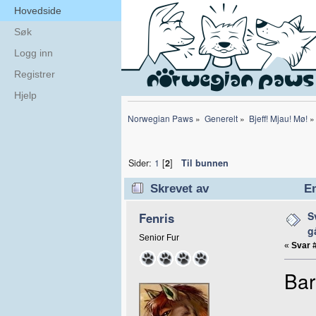
Hovedside
Søk
Logg inn
Registrer
Hjelp
Norwegian Paws
»
Generelt
»
Bjeff! Mjau! Mø!
»
Sider:
1
[
2
]
Til bunnen
Skrevet av
Em
28883 ganger)
S
Fenris
g
Senior Fur
«
Svar 
Bar