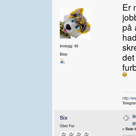
Er 
job
på 
had
skr
Innlegg: 46
det
Blep
fur
http://w
Telegra
S
Six
g
Über Fur
«
Svar 