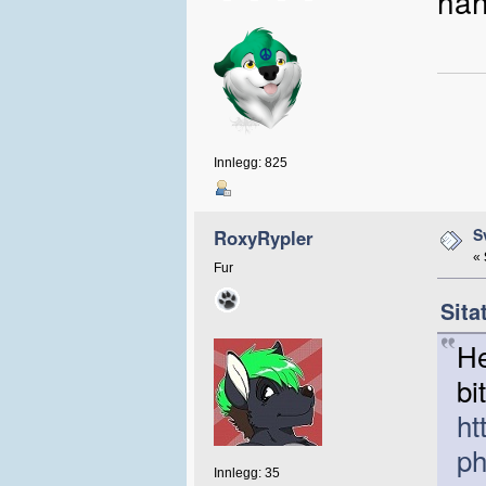
hah
Innlegg: 825
S
RoxyRypler
«
Fur
Sita
He
bit
ht
ph
Innlegg: 35