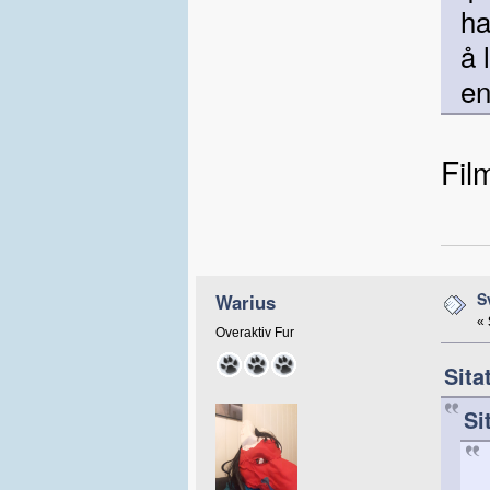
ha
å 
en
Fil
S
Warius
«
Overaktiv Fur
Sita
Si