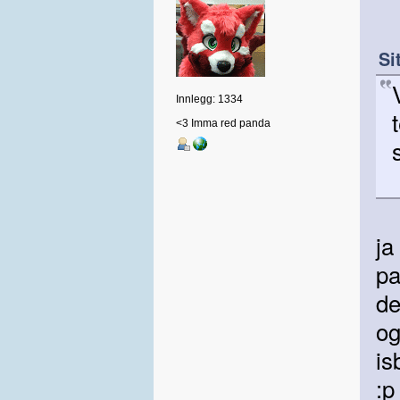
Si
Innlegg: 1334
<3 Imma red panda
j
pa
de
og
is
:p