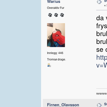
S
Warius
«
Overaktiv Fur
da 
fry
bru
bru
se 
Innlegg: 446
htt
Tromsø drage.
v=
rererere
S
Firnen_Olavsson