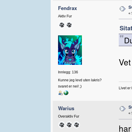
S
Fendrax
«
Aktiv Fur
Sita
Du
Vet
Innlegg: 136
Kunne jeg levd uten lakris?
svaret er nei! ;)
Livet er
S
Warius
«
Overaktiv Fur
har