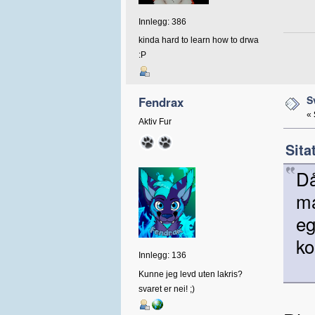
Innlegg: 386
kinda hard to learn how to drwa
:P
S
Fendrax
«
Aktiv Fur
Sita
Då
m
eg
k
Innlegg: 136
Kunne jeg levd uten lakris?
svaret er nei! ;)