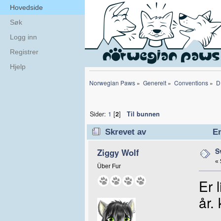
Hovedside
Søk
Logg inn
Registrer
Hjelp
Norwegian Paws
»
Generelt
»
Conventions
»
D
Sider:
1
[
2
]
Til bunnen
Skrevet av
Em
S
Ziggy Wolf
«
Über Fur
Er 
år.