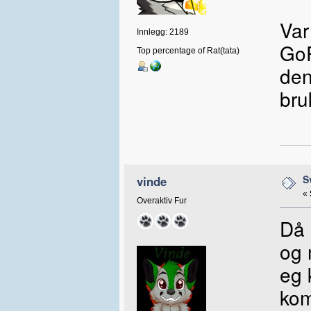
Var
Innlegg: 2189
GoP
Top percentage of Rat(tata)
den
bru
S
vinde
«
Overaktiv Fur
Då 
og
eg 
ko