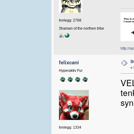
Innlegg: 2768
Shaman of the northen tribe
http://r
S
felixcani
«
Hyperaktiv Fur
VEL
ten
syn
Innlegg: 1334