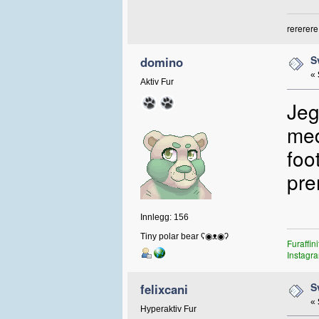
rererere
S
domino
«
Aktiv Fur
Jeg
med
foo
pre
Innlegg: 156
Tiny polar bear ʕ◉ᴥ◉ʔ
Furaffini
Instagr
S
felixcani
«
Hyperaktiv Fur