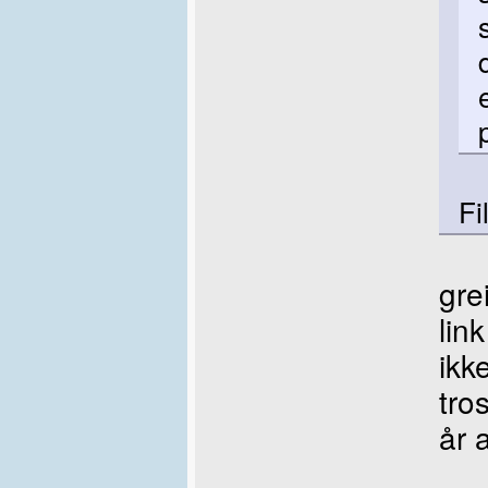
Fi
gre
lin
ikk
tro
år 