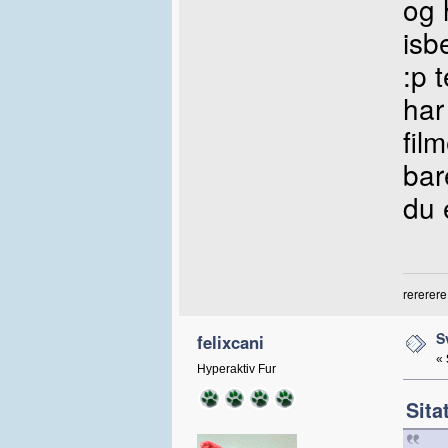
og 
isb
:p 
har
fil
bar
du 
rererere
S
felixcani
«
Hyperaktiv Fur
Sita