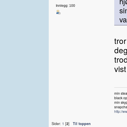
hj
Innlegg: 100
si
va
tro
deg
tro
vis
min ste
black op
min sky
snap
http://w
Sider:
1
[
2
]
Til toppen