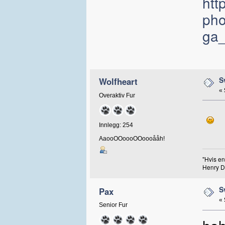
htt
pho
ga
S
Wolfheart
«
Overaktiv Fur
Innlegg: 254
AaooOOoooOOoooååh!
"Hvis en
Henry D
S
Pax
«
Senior Fur