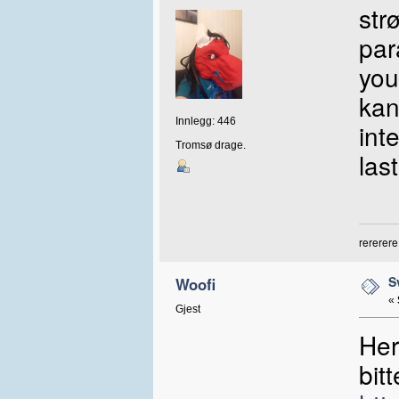
str
par
you
kan
Innlegg: 446
int
Tromsø drage.
las
rererere
S
Woofi
«
Gjest
Her
bitt