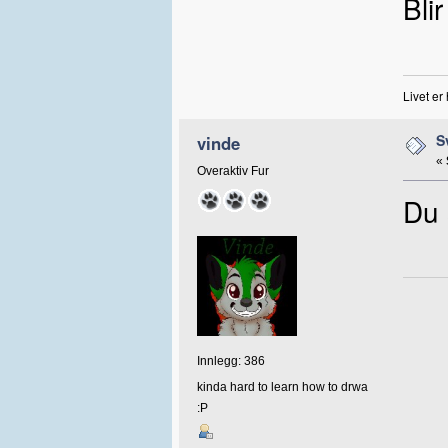
Bli
Livet er
S
vinde
«
Overaktiv Fur
Du 
Innlegg: 386
kinda hard to learn how to drwa
:P