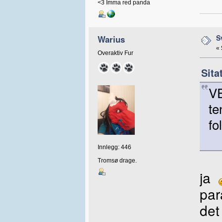
<3 Imma red panda
S
Warius
«
Overaktiv Fur
Sita
VE
te
fo
Innlegg: 446
Tromsø drage.
ja
par
det