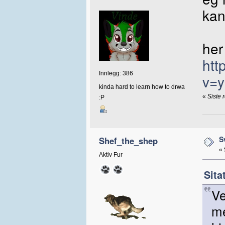
kan
her
htt
Innlegg: 386
v=
kinda hard to learn how to drwa
«
Siste 
:P
S
Shef_the_shep
«
Aktiv Fur
Sita
Ve
me