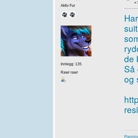
«
Aktiv Fur
Har
sui
som
ryd
de 
Innlegg: 135
Så 
Rawr rawr
og 
htt
res
Plannin