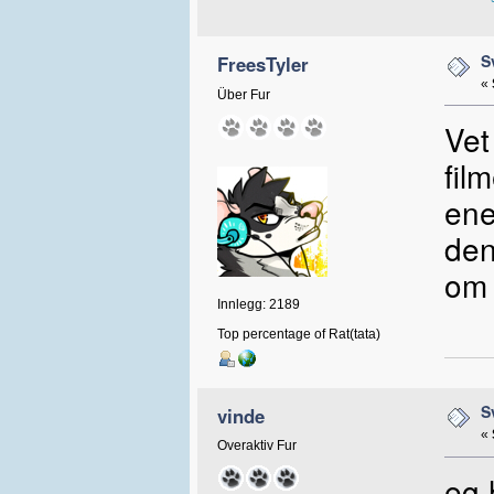
S
FreesTyler
«
Über Fur
Vet
fil
ene
den
om 
Innlegg: 2189
Top percentage of Rat(tata)
S
vinde
«
Overaktiv Fur
eg 