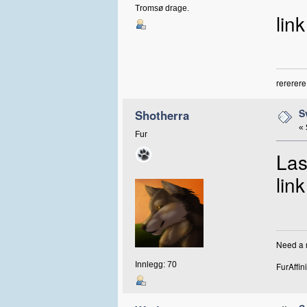
Tromsø drage.
lin
rererere
S
Shotherra
«
Fur
Las
link
Need a r
Innlegg: 70
FurAffini