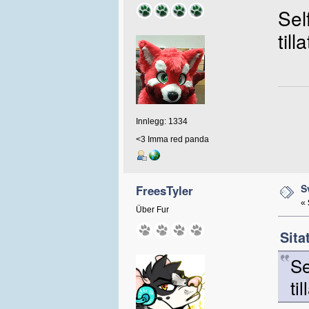
Sel
till
Innlegg: 1334
<3 Imma red panda
S
FreesTyler
«
Über Fur
Sita
Se
til