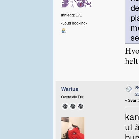
d
pl
Innlegg: 171
-Loud dooking-
me
se
Hvor
hel
S
Warius
2
Overaktiv Fur
«
Svar 
kan
ut 
bur