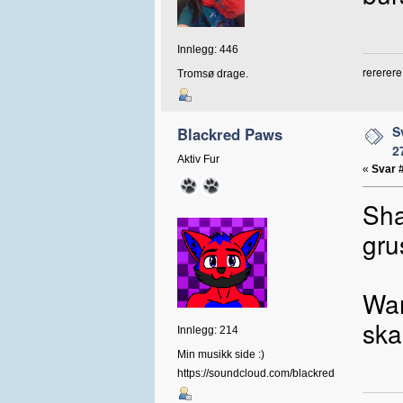
Innlegg: 446
rererere
Tromsø drage.
S
Blackred Paws
2
Aktiv Fur
«
Svar 
Sha
gru
War
ska
Innlegg: 214
Min musikk side :)
https://soundcloud.com/blackred