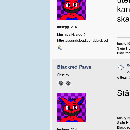
kan
ska
Innlegg: 214
Min musikk side :)
https://soundcloud.com/blackred
husky19
Stein H
Blackred
S
Blackred Paws
2
Aktiv Fur
«
Svar 
Stå
husky19
Stein H
Blackred
Innlegg: 214