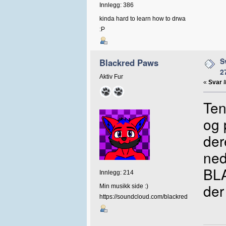
Innlegg: 386
kinda hard to learn how to drwa
:P
S
Blackred Paws
2
Aktiv Fur
«
Svar 
Ten
og 
der
ned
BLA
Innlegg: 214
der
Min musikk side :)
https://soundcloud.com/blackred