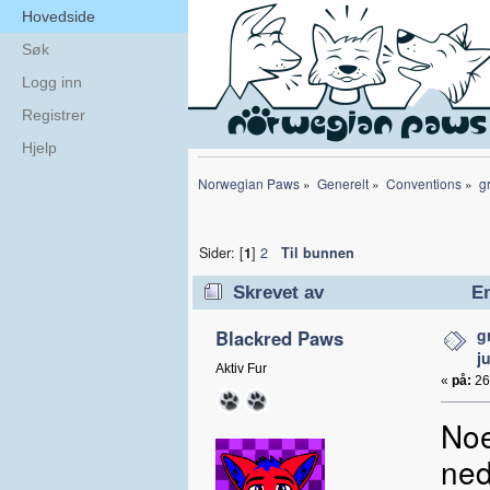
Hovedside
Søk
Logg inn
Registrer
Hjelp
Norwegian Paws
»
Generelt
»
Conventions
»
g
Sider: [
1
]
2
Til bunnen
Skrevet av
Em
ganger)
g
Blackred Paws
j
Aktiv Fur
«
på:
26.
Noe
ned