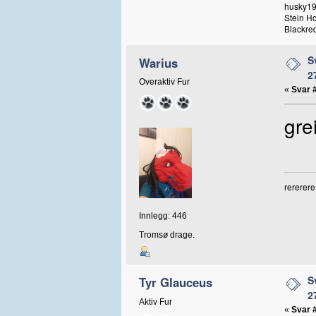
husky19
Stein H
Blackred
S
Warius
2
Overaktiv Fur
«
Svar 
gre
rererere
Innlegg: 446
Tromsø drage.
S
Tyr Glauceus
2
Aktiv Fur
«
Svar 