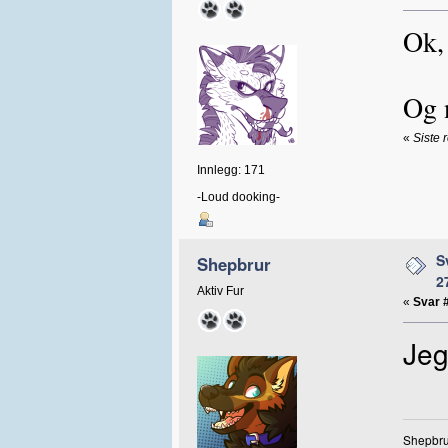
Ok,
Og 
«
Siste 
Innlegg: 171
-Loud dooking-
S
Shepbrur
2
Aktiv Fur
«
Svar 
Jeg
Shepbrur