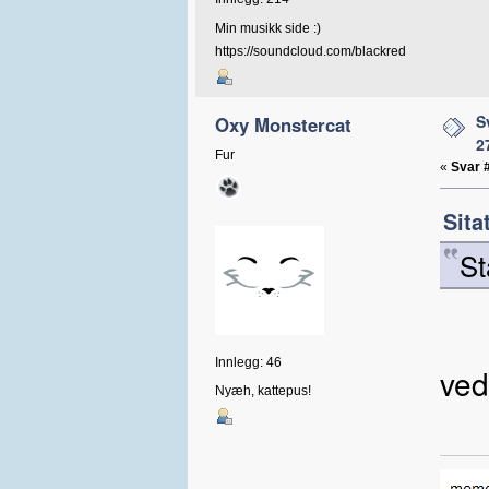
Min musikk side :)
https://soundcloud.com/blackred
S
Oxy Monstercat
2
Fur
«
Svar 
Sita
St
Innlegg: 46
ved
Nyæh, kattepus!