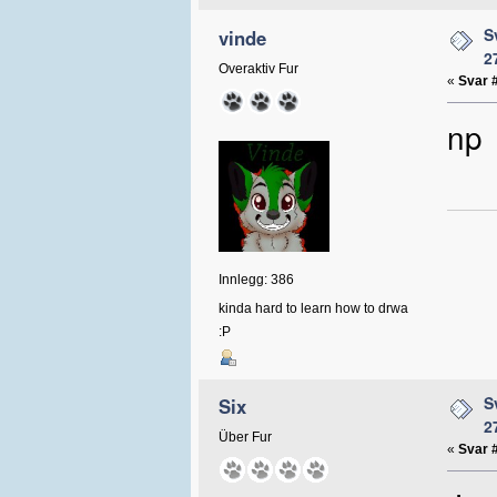
S
vinde
2
Overaktiv Fur
«
Svar 
n
Innlegg: 386
kinda hard to learn how to drwa
:P
S
Six
2
Über Fur
«
Svar 