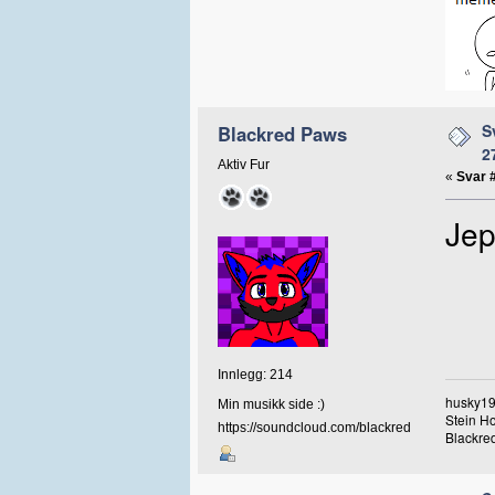
S
Blackred Paws
2
Aktiv Fur
«
Svar 
Jep
Innlegg: 214
husky19
Min musikk side :)
Stein H
https://soundcloud.com/blackred
Blackred