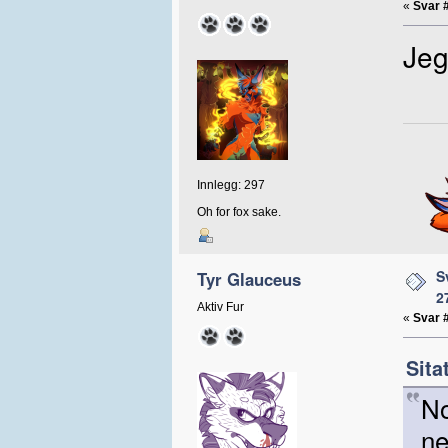
«
Svar 
Jeg
Innlegg: 297
Oh for fox sake.
S
Tyr Glauceus
2
Aktiv Fur
«
Svar 
Sita
No
ne