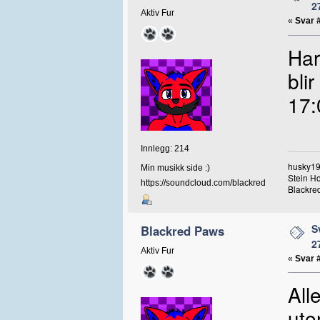
2
Aktiv Fur
«
Svar 
Har
bli
17:
Innlegg: 214
husky19
Min musikk side :)
Stein H
https://soundcloud.com/blackred
Blackred
S
Blackred Paws
2
Aktiv Fur
«
Svar 
All
ute