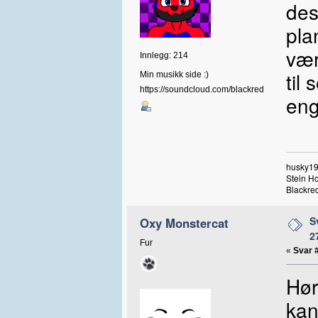
de
pla
vær
Innlegg: 214
til
Min musikk side :)
https://soundcloud.com/blackred
eng
husky19
Stein H
Blackred
S
Oxy Monstercat
2
Fur
«
Svar 
Hør
kan