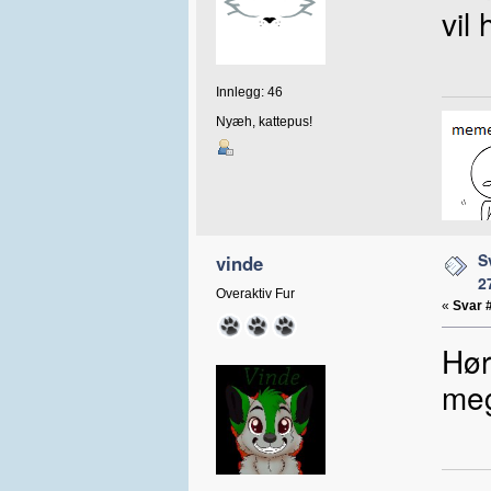
vil 
Innlegg: 46
Nyæh, kattepus!
S
vinde
2
Overaktiv Fur
«
Svar 
Hør
meg