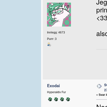
Jeg
pri
<33
als
Innlegg: 4673
Purrr :3
S
Exodai
2
Hyperaktiv Fur
«
Svar 
Nee