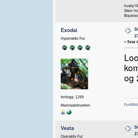
husky19
Stein H
Blackred
S
Exodai
2
Hyperaktiv Fur
«
Svar 
Loo
kom
og 
Innlegg: 1299
FurAffini
Marinadeknarken
S
Vesta
2
Overaktiv Fur