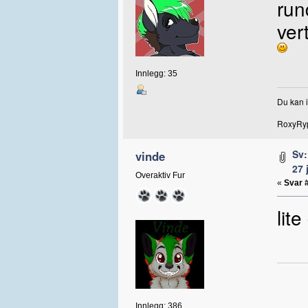
run
ver
Innlegg: 35
Du kan i
RoxyRyp
Sv:
vinde
27 
Overaktiv Fur
«
Svar 
lit
Innlegg: 386