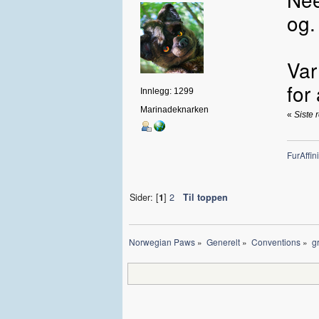
og.
Var
for
Innlegg: 1299
Marinadeknarken
«
Siste 
FurAffini
Sider: [
1
]
2
Til toppen
Norwegian Paws
»
Generelt
»
Conventions
»
g