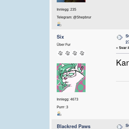
Innlegg: 235
Telegram: @Shepbrur
S
Six
2
Über Fur
«
Svar 
Kan
Innlegg: 4673
Purrr :3
S
Blackred Paws