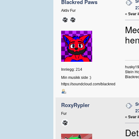
S
Blackred Paws
2
Aktiv Fur
«
Svar 
Med
hen
husky19
Innlegg: 214
Stein H
Blackred
Min musikk side :)
https://soundcloud.com/blackred
S
RoxyRypler
2
Fur
«
Svar 
Det