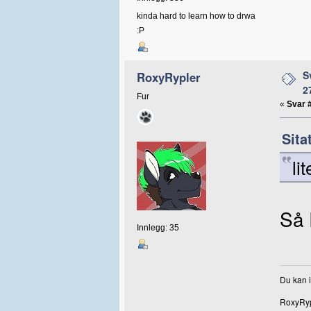
kinda hard to learn how to drwa
:P
S
RoxyRypler
2
Fur
«
Svar 
Sita
li
Så 
Innlegg: 35
Du kan i
RoxyRyp