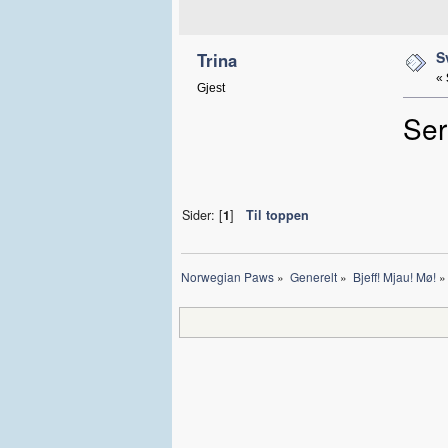
S
Trina
«
Gjest
Ser
Sider: [
1
]
Til toppen
Norwegian Paws
»
Generelt
»
Bjeff! Mjau! Mø!
»