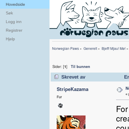
Hovedside
Søk
Logg inn
Registrer
Hjelp
Norwegian Paws
»
Generelt
»
Bjeff! Mjau! Mø!
»
Sider: [
1
]
Til bunnen
Skrevet av
Em
N
StripeKazama
«
Fur
For
cre
cou