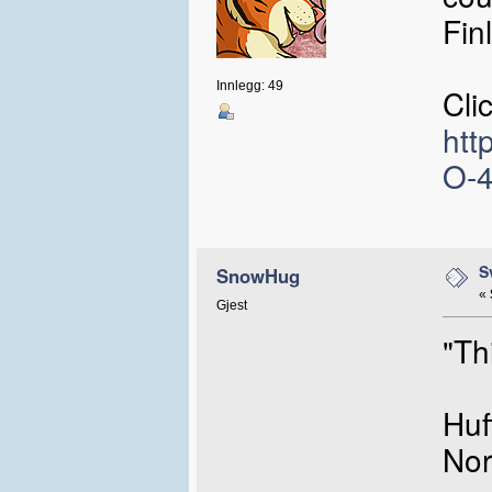
Fin
Innlegg: 49
Clic
htt
O-
S
SnowHug
«
Gjest
"Th
Huf
No