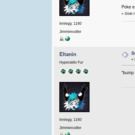
Poke en
«
Siste 
Innlegg: 1180
Jimmierustler
S
Eltanin
«
Hyperaktiv Fur
*bump f
Innlegg: 1180
Jimmierustler