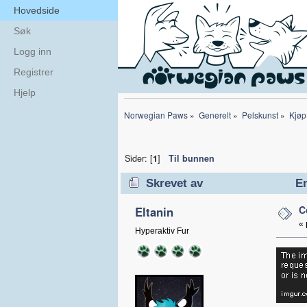
Hovedside
Søk
Logg inn
Registrer
Hjelp
Norwegian Paws
»
Generelt
»
Pelskunst
»
Kjøp
Sider: [
1
]
Til bunnen
Skrevet av
Em
C
Eltanin
«
Hyperaktiv Fur