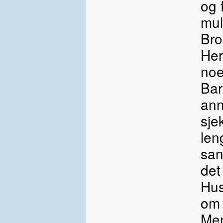
og 
mul
Bro
Her
noe
Bar
ann
sje
len
san
det 
Hus
om 
Men