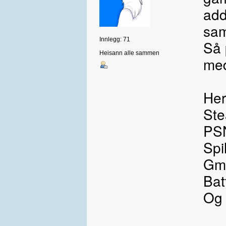
add
sa
Innlegg: 71
Så 
Heisann alle sammen
med
Her
Ste
PSN
Spi
Gm
Bat
Og 