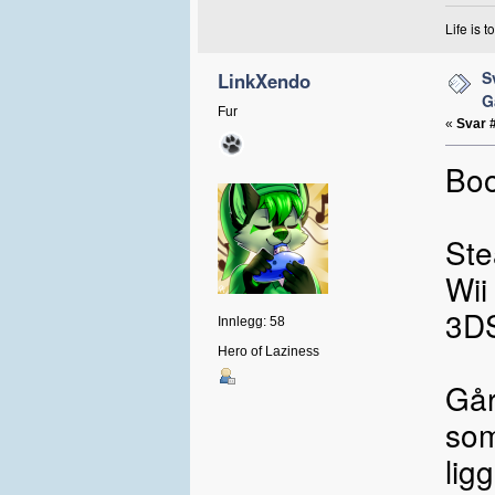
Life is 
S
LinkXendo
G
Fur
«
Svar 
Boo
Ste
Wii
3DS
Innlegg: 58
Hero of Laziness
Går
som
lig