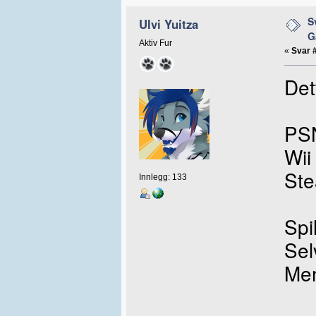
S
Ulvi Yuitza
G
Aktiv Fur
«
Svar 
Det
PSN
Wii
Ste
Innlegg: 133
Spil
Sel
Men