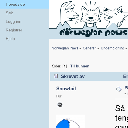
Hovedside
Søk
Logg inn
Registrer
Hjelp
Norwegian Paws
»
Generelt
»
Underholdning
»
Sider: [
1
]
Til bunnen
Skrevet av
Em
P
Snowtail
«
Fur
Så 
ten
gam