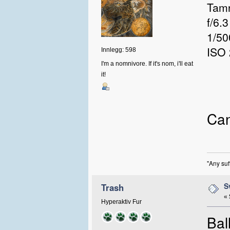
Tamr
f/6.3
1/50
ISO
Innlegg: 598
I'm a nomnivore. If it's nom, i'll eat
it!
Can
"Any suf
S
Trash
«
Hyperaktiv Fur
Bal