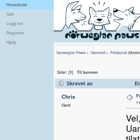
Hovedside
Søk
Logg inn
Registrer
Hjelp
Norwegian Paws
»
Generelt
»
Pelskunst
(Moder
Sider: [
1
]
Til bunnen
Skrevet av
Em
F
Chris
«
Gjest
Vel
Uan
til