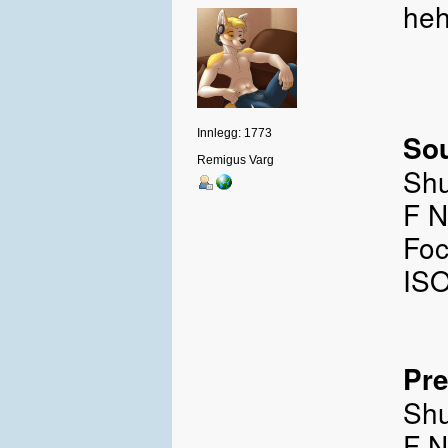
heh
Innlegg: 1773
So
Remigus Varg
Shu
F N
Foc
ISO
Pre
Shu
F N