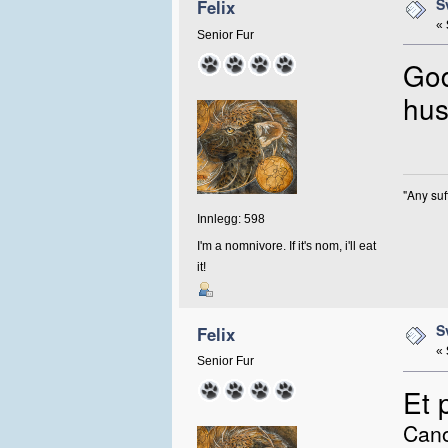
S
Felix
«
Senior Fur
God
hus
"Any suf
Innlegg: 598
I'm a nomnivore. If it's nom, i'll eat
it!
S
Felix
«
Senior Fur
Et p
Can