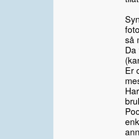
Syn
fot
så 
Da 
(ka
Er 
mes
Har
bru
Poc
enk
ann