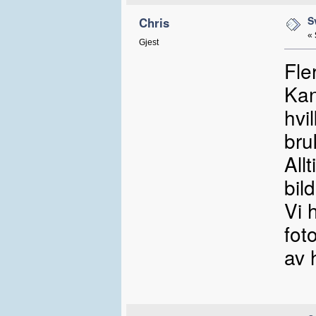
S
Chris
«
Gjest
Fle
Kan
hvi
bru
All
bild
Vi 
fot
av 