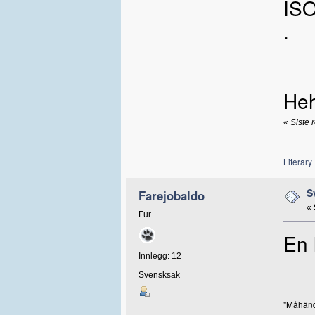
ISO
.
Heh
«
Siste 
Literary
S
Farejobaldo
«
Fur
En 
Innlegg: 12
Svensksak
"Måhända 