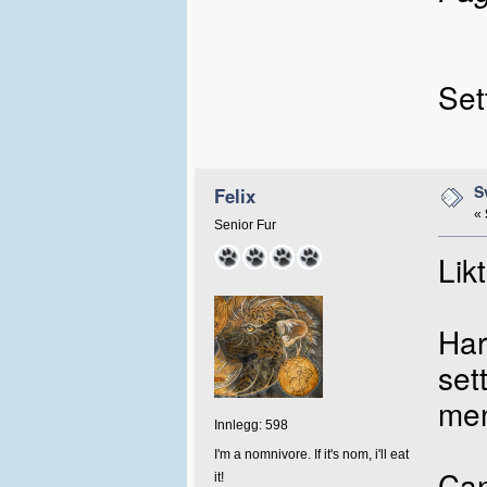
Set
S
Felix
«
Senior Fur
Lik
Har
set
men
Innlegg: 598
I'm a nomnivore. If it's nom, i'll eat
Ca
it!