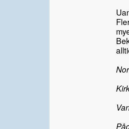
Uan
Fle
mye
Bek
allt
Nor
Kir
Van
Påg