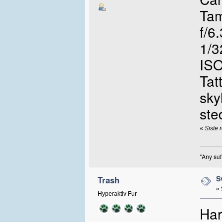
Tam
f/6.
1/3
ISO
Tat
sky
ste
«
Siste 
"Any suf
S
Trash
«
Hyperaktiv Fur
Har