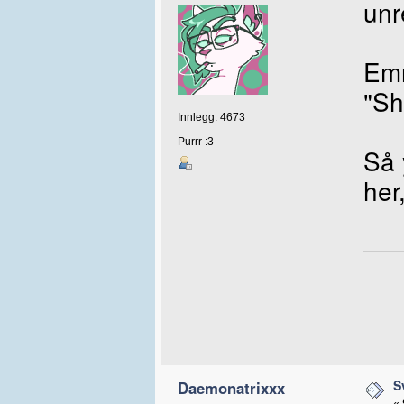
unr
Emn
"Sh
Innlegg: 4673
Purrr :3
Så
her
S
Daemonatrixxx
«