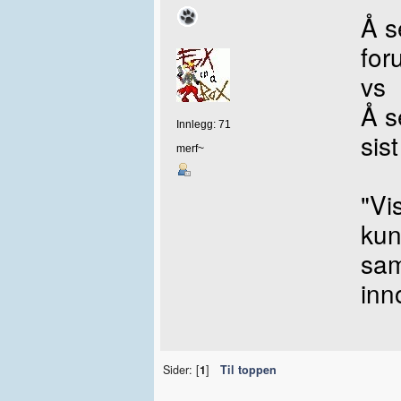
Å s
for
vs
Å s
Innlegg: 71
sis
merf~
"Vi
kun
sam
inn
Sider: [
1
]
Til toppen