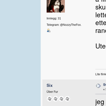
sku
let
Innlegg: 31
ett
Telegram: @NozzyTheFox.
ran
Ute
Lite fli
S
Six
«
Über Fur
jeg