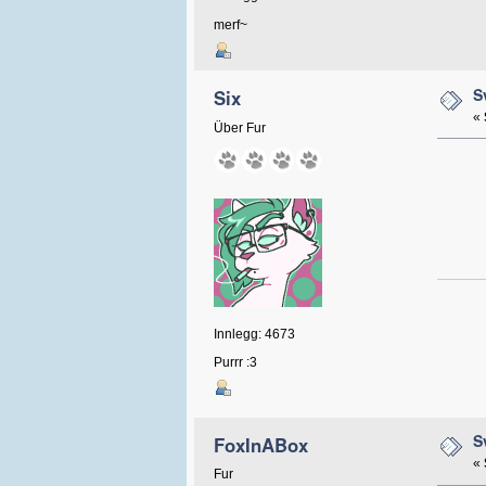
merf~
S
Six
«
Über Fur
Innlegg: 4673
Purrr :3
S
FoxInABox
«
Fur