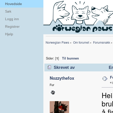
Hovedside
Søk
Logg inn
Registrer
Hjelp
Norwegian Paws
»
Om forumet
»
Forumsnakk
»
Sider: [
1
]
Til bunnen
Skrevet av
Em
F
Nozzythefox
«
Fur
Hei
bru
å f