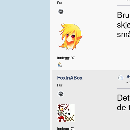
Fur
Bru
skj
små
Innlegg: 97
S
FoxInABox
«
Fur
Det
de 
Innlegg: 71