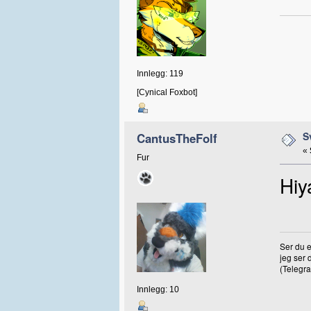
Innlegg: 119
[Cynical Foxbot]
S
CantusTheFolf
«
Fur
Hiy
Ser du e
jeg ser d
(Telegr
Innlegg: 10