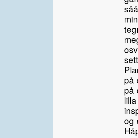
såå
min
teg
meg
osv
sett
Pla
på 
på 
lil
ins
og 
Håp