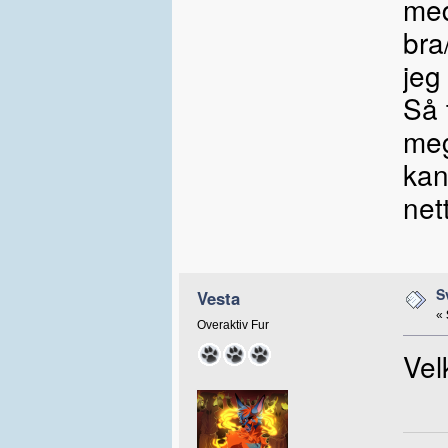
med
bra
jeg
Så 
meg
kan
net
S
Vesta
«
Overaktiv Fur
Ve