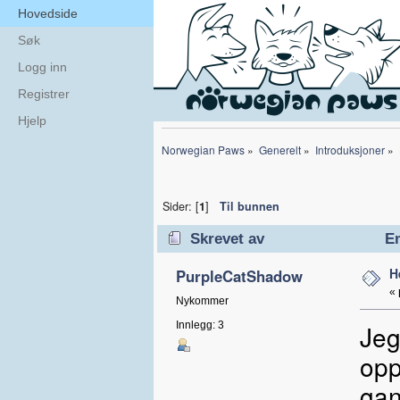
Hovedside
Søk
Logg inn
Registrer
Hjelp
Norwegian Paws
»
Generelt
»
Introduksjoner
»
Sider: [
1
]
Til bunnen
Skrevet av
Em
H
PurpleCatShadow
«
Nykommer
Innlegg: 3
Jeg
opp
gan