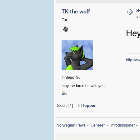
S
TK the wolf
«
Fur
Hey
http://ww
Innlegg: 86
may the force be with you
Sider: [
1
]
Til toppen
Norwegian Paws
»
Generelt
»
Introduksjoner
»