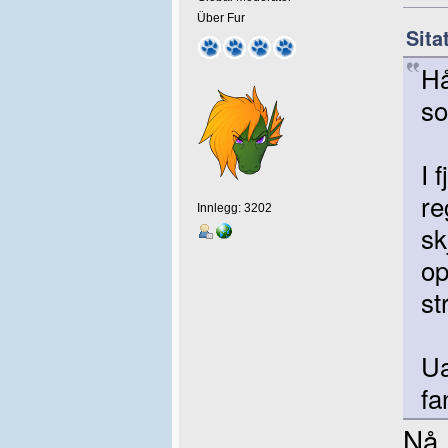
Über Fur
Sita
Hå
so
I 
re
Innlegg: 3202
sk
op
st
Ua
fa
Nå 