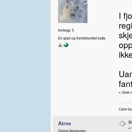
I f
reg
Innlegg: 5
skj
En glad og framtidsrettet katte.
opp
ikk
Uan
fan
«
Siste 
Calm bus
S
Atrox
«
Global Moderator