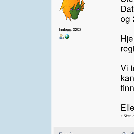
Dat
og 
Innlegg: 3202
Hje
reg
Vi 
kan
fin
Ell
«
Siste 
S