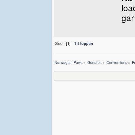
loa
går
Sider: [
1
]
Til toppen
Norwegian Paws
»
Generelt
»
Conventions
»
F