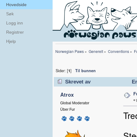
Hovedside
Søk
Logg inn
Registrer
Hjelp
Norwegian Paws
»
Generelt
»
Conventions
»
F
Sider: [
1
]
Til bunnen
Skrevet av
Em
F
Atrox
«
Global Moderator
Über Fur
Tre
Ste