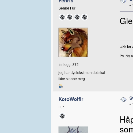
Fenris
«
Senior Fur
Gle
takk for
Ps. Ny a
Innlegg: 872
jeg har dysleksi men det skal
ikke stoppe meg.
S
KotoWolfir
«
Fur
Håp
som