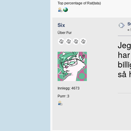
Top percentage of Rat(tata)
S
Six
«
Über Fur
Jeg
har
bil
så 
Innlegg: 4673
Purrr :3