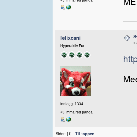
ME
<3 Imma red panda
S
felixcani
«
Hyperaktiv Fur
htt
Mee
Innlegg: 1334
<3 Imma red panda
Sider: [
1
]
Til toppen