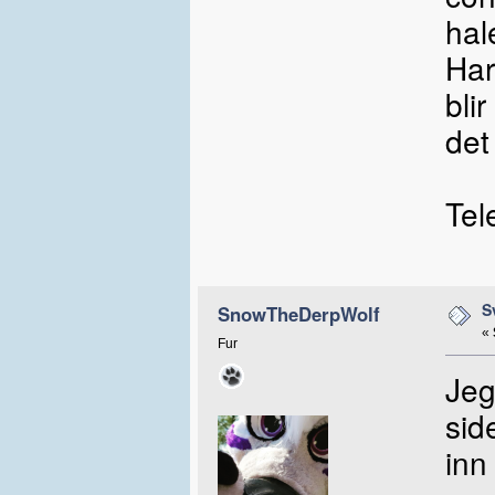
hal
Har
bli
det
Tel
S
SnowTheDerpWolf
«
Fur
Jeg
side
inn