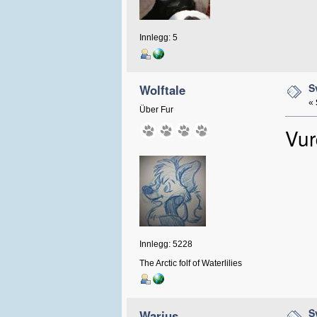
Innlegg: 5
S
Wolftale
«
Über Fur
Vur
Innlegg: 5228
The Arctic folf of Waterlilies
S
Warius