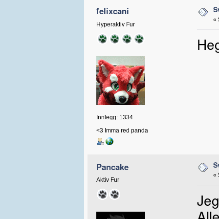
S
felixcani
«
Hyperaktiv Fur
Heg
Innlegg: 1334
<3 Imma red panda
S
Pancake
«
Aktiv Fur
Jeg
All