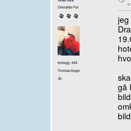
«
Overaktiv Fur
jeg
Dra
19.
hot
hvo
Innlegg: 446
Tromsø drage.
ska
gå 
bil
omk
bil