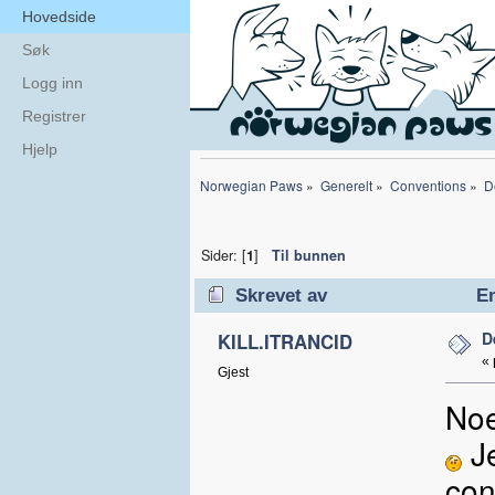
Hovedside
Søk
Logg inn
Registrer
Hjelp
Norwegian Paws
»
Generelt
»
Conventions
»
D
Sider: [
1
]
Til bunnen
Skrevet av
Em
D
KILL.ITRANCID
«
Gjest
Noe
Je
con