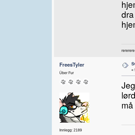
hje
dra
hje
rererere
S
FreesTyler
«
Über Fur
Jeg
lør
må 
Innlegg: 2189