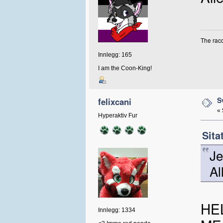
The racc
Innlegg: 165
I am the Coon-King!
S
felixcani
«
Hyperaktiv Fur
Sita
Je
Al
HE
Innlegg: 1334