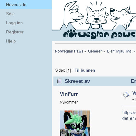
Hovedside
Søk
Logg inn
Registrer
Hjelp
Norwegian Paws
»
Generelt
»
Bjeff! Mjau! Mø!
»
Sider: [
1
]
Til bunnen
Skrevet av
Em
V
VinFurr
«
Nykommer
https:/
det-er