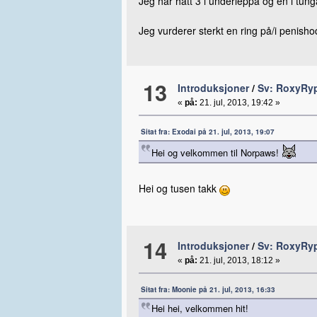
Jeg har hatt 3 i underleppa og en i tunga
Jeg vurderer sterkt en ring på/i penish
13
Introduksjoner
/
Sv: RoxyRypl
«
på:
21. jul, 2013, 19:42 »
Sitat fra: Exodai på 21. jul, 2013, 19:07
Hei og velkommen til Norpaws!
Hei og tusen takk
14
Introduksjoner
/
Sv: RoxyRypl
«
på:
21. jul, 2013, 18:12 »
Sitat fra: Moonie på 21. jul, 2013, 16:33
Hei hei, velkommen hit!