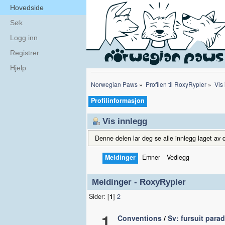
Hovedside
Søk
Logg inn
Registrer
Hjelp
Norwegian Paws
»
Profilen til RoxyRypler
»
Vis
Profilinformasjon
Vis innlegg
Denne delen lar deg se alle innlegg laget av d
Meldinger
Emner
Vedlegg
Meldinger - RoxyRypler
Sider: [
1
]
2
1
Conventions
/
Sv: fursuit para