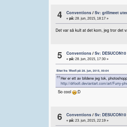
4
Conventions
/
Sv: grillmeet ut
«
på:
28. jun, 2015, 18:17 »
Det var så kult at det kom, jeg tror det 
5
Conventions
/
Sv: DESUCON10 
«
på:
28. jun, 2015, 17:30 »
Sitat fra: Woofi på 28. jun, 2015, 00:04
Her er ett av bildene jeg tok, photoshoppe
http://drfoofi.deviantart.com/art/Fur
So cool
:D
6
Conventions
/
Sv: DESUCON10 
«
på:
23. jun, 2015, 22:19 »