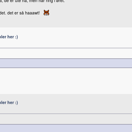
, de er ute nå, men har ring i øret.
odet. det er så haaawt!
er her :)
er her :)