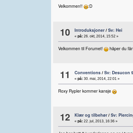
Velkommen!!
:D
10
Introduksjoner
/
Sv: Hei
«
på:
26. okt, 2014, 15:52 »
Velkommen til Forumet!
håper du får
11
Conventions
/
Sv: Desucon 9
«
på:
30. mai, 2014, 22:01 »
Roxy Rypler kommer kansje
12
Klær og tilbehør
/
Sv: Pierci
«
på:
22. jul, 2013, 16:36 »