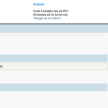
Nyheter:
Husk å besøke oss på IRC:
#norpaws på irc.furnet.org
Trenger du en klient?
il.