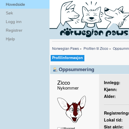
Hovedside
Søk
Logg inn
Registrer
Hjelp
Norwegian Paws
»
Profilen til Zicco
»
Oppsumme
Profilinformasjon
Oppsummering
Zicco 
Innlegg:
Nykommer
Kjønn:
Alder:
Registrering
Lokal tid:
Sist aktiv:
Utlogget