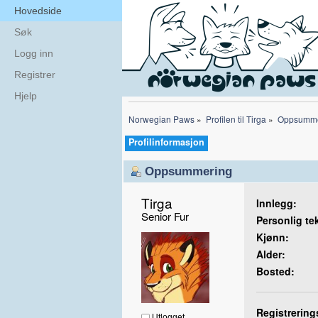
Hovedside
Søk
Logg inn
Registrer
Hjelp
Norwegian Paws
»
Profilen til Tirga
»
Oppsumme
Profilinformasjon
Oppsummering
Tirga 
Innlegg:
Senior Fur
Personlig te
Kjønn:
Alder:
Bosted:
Registrering
Utlogget