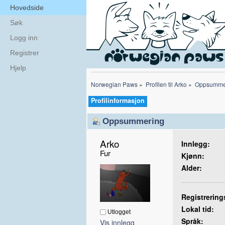
Hovedside
Søk
Logg inn
Registrer
Hjelp
Norwegian Paws
»
Profilen til Arko
»
Oppsumme
Profilinformasjon
Oppsummering
Arko 
Innlegg:
Fur
Kjønn:
Alder:
Registrering
Lokal tid:
Utlogget
Språk:
Vis innlegg