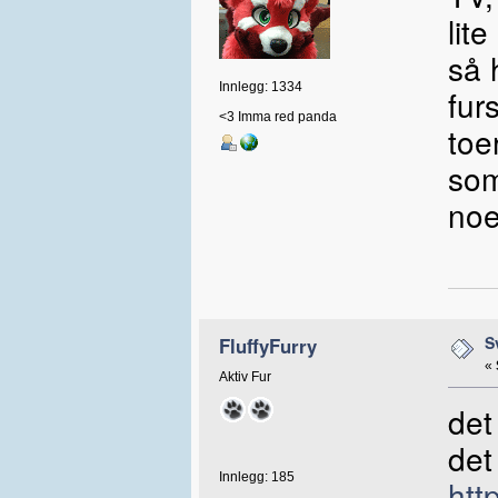
lit
så 
Innlegg: 1334
fur
<3 Imma red panda
toe
som
no
S
FluffyFurry
«
Aktiv Fur
det
det
Innlegg: 185
htt