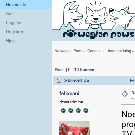
Hovedside
Søk
Logg inn
Registrer
Hjelp
Norwegian Paws
»
Generelt
»
Underholdning
»
Sider: [
1
]
Til bunnen
Skrevet av
Em
N
felixcani
«
Hyperaktiv Fur
Noe
pro
TV,