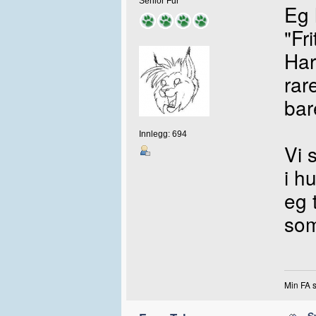
Senior Fur
Eg 
"Fr
Har
rar
bar
Innlegg: 694
Vi 
i h
eg 
som
Min FA 