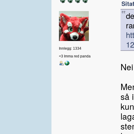
Sita
de
ra
ht
12
Innlegg: 1334
<3 Imma red panda
Nei
Men
så 
kun
lag
ste