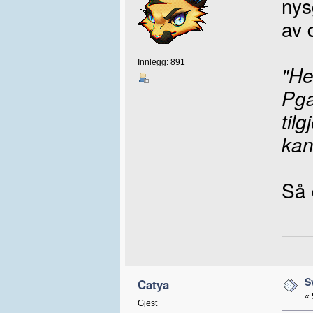
nys
av 
Innlegg: 891
"He
Pga
til
kan
Så 
S
Catya
«
Gjest