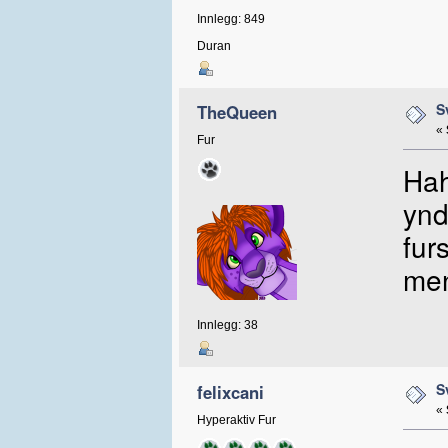
Innlegg: 849
Duran
S
TheQueen
«
Fur
Hah
ynd
fur
men
Innlegg: 38
S
felixcani
«
Hyperaktiv Fur