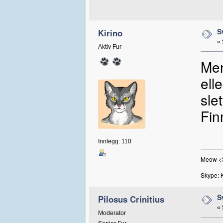
S
Kirino
«
Aktiv Fur
Men
ell
sle
Fin
Innlegg: 110
Meow <
Skype: 
S
Pilosus Crinitius
«
Moderator