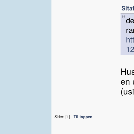
Sita
de
ra
ht
12
Hus
en 
(us
Sider: [
1
]
Til toppen