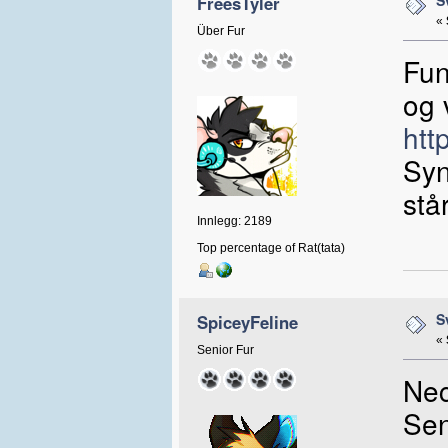
S
FreesTyler
«
Über Fur
Fun
og 
htt
Syn
stå
Innlegg: 2189
Top percentage of Rat(tata)
S
SpiceyFeline
«
Senior Fur
Nec
Sen