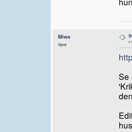
hun
S
Miwa
«
Gjest
htt
Se 
'Kr
den
Edi
hus