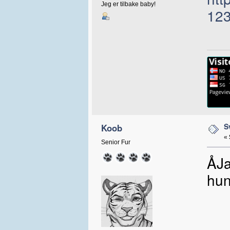
Jeg er tilbake baby!
123
S
Koob
«
Senior Fur
ÅJa
hun