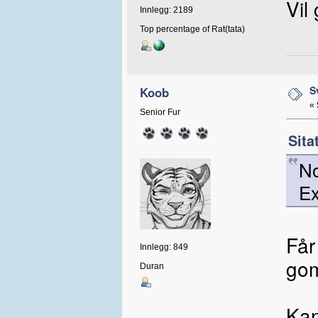
Vil
Innlegg: 2189
Top percentage of Rat(tata)
S
Koob
«
Senior Fur
Sita
No
Ex
Får
Innlegg: 849
go
Duran
Kan