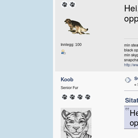
Hei
opp
min ste
Innlegg: 100
black op
min sky
snap
http://w
S
Koob
«
Senior Fur
Sita
He
op