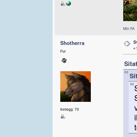
Min FA
S
Shotherra
«
Fur
Sita
Si
Innlegg: 70