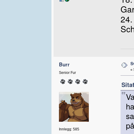
Gar
24.
Sc
S
Burr
«
Senior Fur
Sita
Va
ha
sa
på
Innlegg: 585