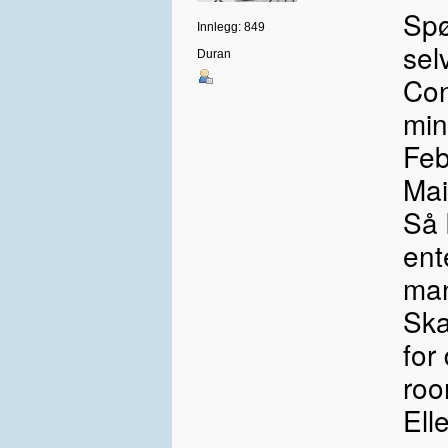
Spø
Innlegg: 849
sel
Duran
Con
min
Feb
Mai
Så 
ent
man
Ska
for
roo
Ell