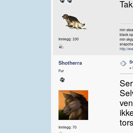
Tak
min ste
black op
min sky
Innlegg: 100
snap
http://w
S
Shotherra
«
Fur
Ser
Sel
ven
ikk
tor
Innlegg: 70