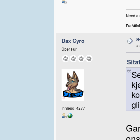
Need a r
FurAffini
S
Dax Cyro
«
Über Fur
Sita
Se
kj
ko
gl
Innlegg: 4277
Gan
ons