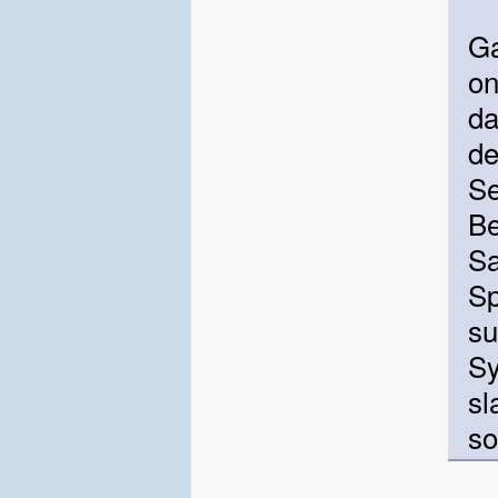
Ga
on
da
de
Se
Be
Sa
Sp
sui
Sy
sl
so