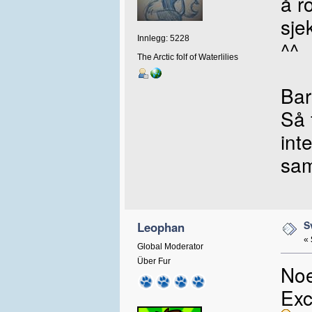
å r
sje
Innlegg: 5228
^^
The Arctic folf of Waterlilies
Bar
Så 
int
sam
S
Leophan
«
Global Moderator
Über Fur
Noe
Exc