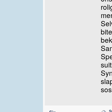
rol
men
Sel
bit
bek
Sam
Spe
suit
Syn
sla
sos
S
Six