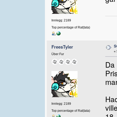
Innlegg: 2189
Top percentage of Rat(tata)
S
FreesTyler
«
Über Fur
Da 
Pri
man
Had
Innlegg: 2189
vil
Top percentage of Rat(tata)
18.