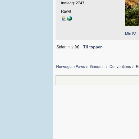
Innlegg: 2747
Rawr!
Min FA
Sider:
1
2
[
3
]
Til toppen
Norwegian Paws
»
Generelt
»
Conventions
»
E