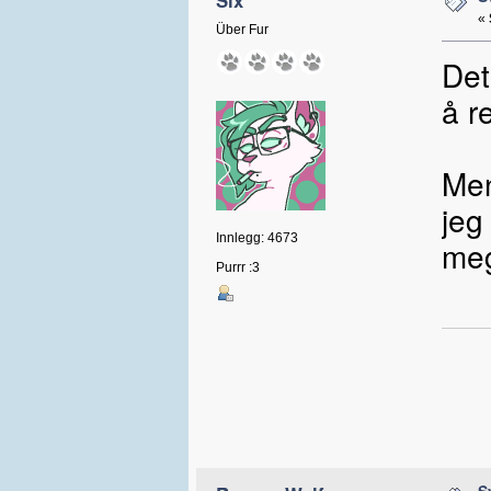
«
Über Fur
Det
å r
Men
jeg
Innlegg: 4673
meg
Purrr :3
S