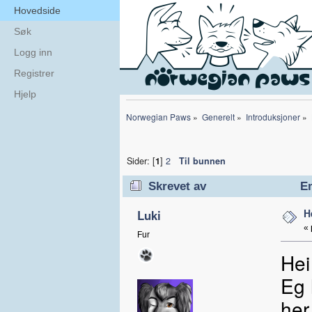
Hovedside
Søk
Logg inn
Registrer
Hjelp
Norwegian Paws
»
Generelt
»
Introduksjoner
»
Sider: [
1
]
2
Til bunnen
Skrevet av
Em
H
Luki
«
Fur
He
Eg 
her