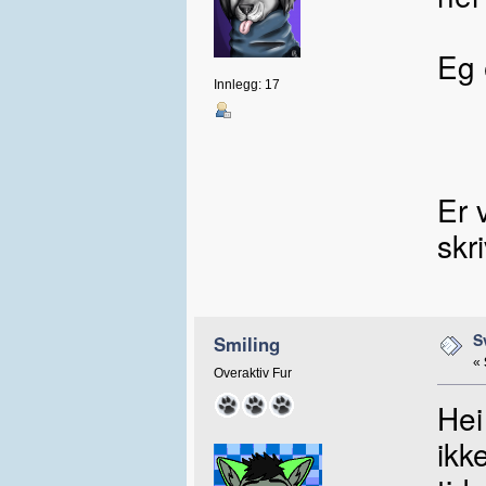
Eg 
Innlegg: 17
Er 
skr
S
Smiling
«
Overaktiv Fur
Hei
ikk