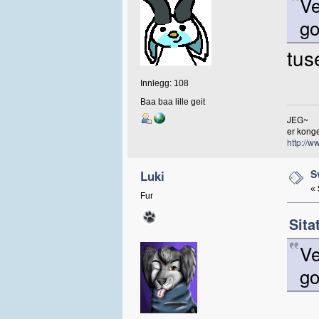
Ve
go
tus
Innlegg: 108
Baa baa lille geit
JEG~
er konge
http://ww
S
Luki
«
Fur
Sita
Ve
go