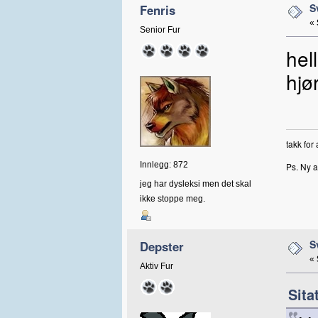
S
Fenris
«
Senior Fur
hel
hjø
takk for
Innlegg: 872
Ps. Ny a
jeg har dysleksi men det skal
ikke stoppe meg.
S
Depster
«
Aktiv Fur
Sita