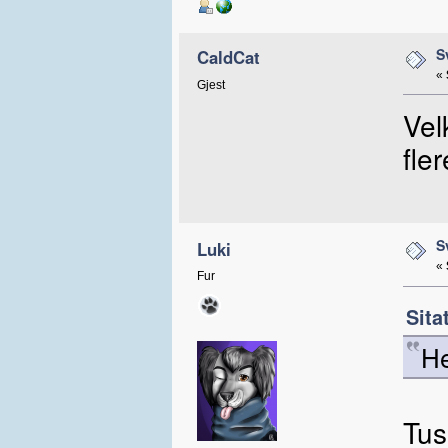
S
CaldCat
«
Gjest
Vel
fle
S
Luki
«
Fur
Sita
He
Tus