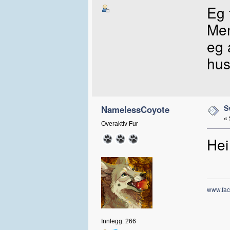
Eg 
Men
eg 
hu
S
NamelessCoyote
«
Overaktiv Fur
Hei
www.fac
Innlegg: 266