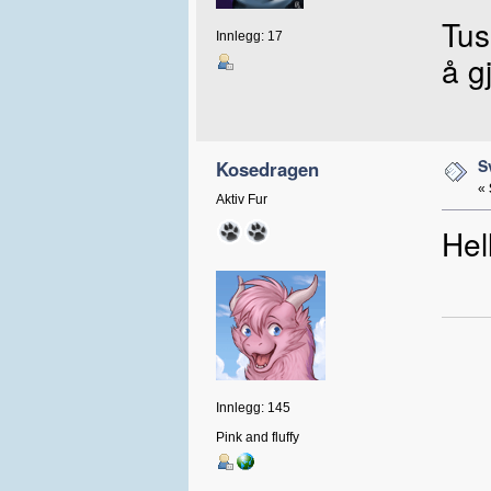
Tus
Innlegg: 17
å 
S
Kosedragen
«
Aktiv Fur
Hel
Innlegg: 145
Pink and fluffy