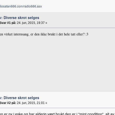
adiosatan666.com/radio666.asx
v: Diverse skrot selges
Svar #1 på:
24. jun, 2015, 19:37 »
en virket internsang, er den ikke brukt i det hele tatt eller? :3
v: Diverse skrot selges
Svar #2 på:
24. jun, 2015, 21:01 »
en er ny i eske og har alderig vært brukt den er i "mint condition", alt 