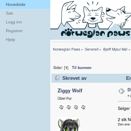
Hovedside
Søk
Logg inn
Registrer
Hjelp
Norwegian Paws
»
Generelt
»
Bjeff! Mjau! Mø!
»
Sider: [
1
]
Til bunnen
Skrevet av
Em
D
Ziggy Wolf
«
Über Fur
Selger
2 stk 
Den ene m