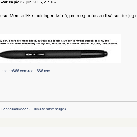
Svar #4 på:
27. jun, 2015, 21:10 »
desu. Men so ikke meldingen før nå, pm meg adressa di så sender jeg 
adiosatan666.com/radio666.asx
Loppemarkedet
»
Diverse skrot selges 