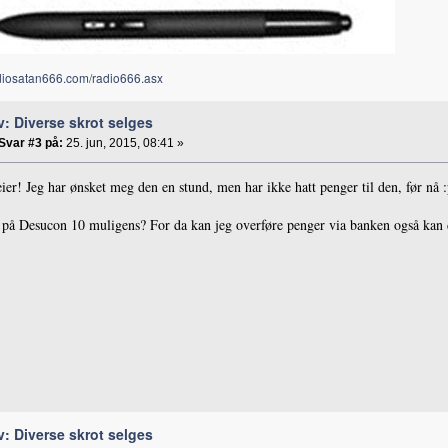
adiosatan666.com/radio666.asx
v: Diverse skrot selges
Svar #3 på:
25. jun, 2015, 08:41 »
ier! Jeg har ønsket meg den en stund, men har ikke hatt penger til den, før nå :
 på Desucon 10 muligens? For da kan jeg overføre penger via banken også kan d
v: Diverse skrot selges