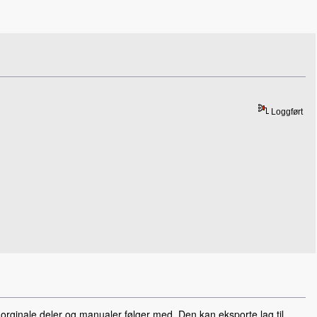
Loggført
av orginale deler og manualer følger med. Den kan eksporte lag til