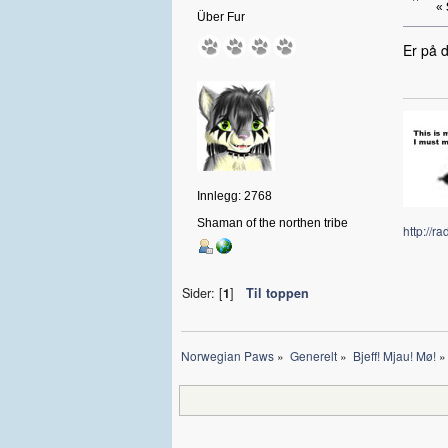
«
Über Fur
Er på 
Innlegg: 2768
Shaman of the northen tribe
http://r
Sider: [
1
]
Til toppen
Norwegian Paws
»
Generelt
»
Bjeff! Mjau! Mø!
»