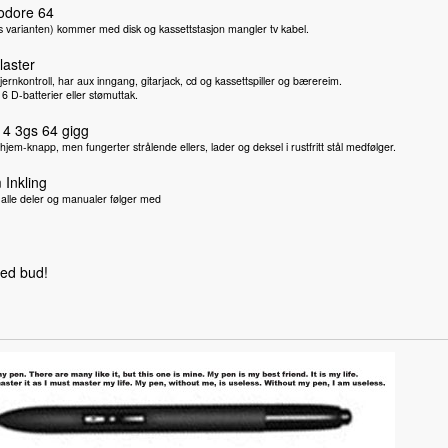
dore 64
 varianten) kommer med disk og kassettstasjon mangler tv kabel.
aster
jernkontroll, har aux inngang, gitarjack, cd og kassettspiller og bærereim.
 6 D-batterier eller stømuttak.
 4 3gs 64 gigg
hjem-knapp, men fungerter strålende ellers, lader og deksel i rustfritt stål medfølger.
Inkling
 alle deler og manualer følger med
ed bud!