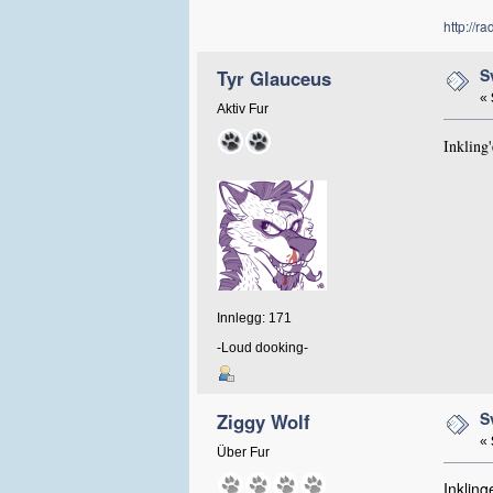
http://r
S
Tyr Glauceus
«
Aktiv Fur
Inkling'
Innlegg: 171
-Loud dooking-
S
Ziggy Wolf
«
Über Fur
Inkling