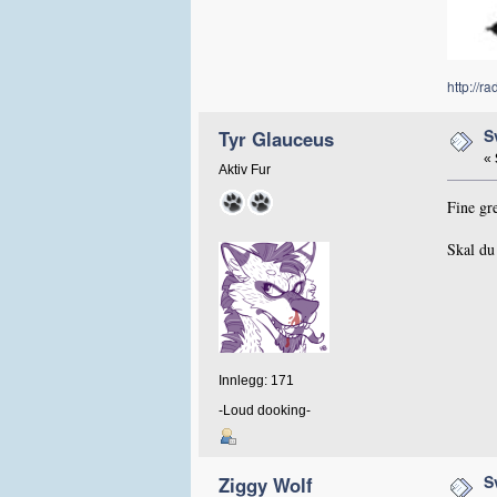
http://r
S
Tyr Glauceus
«
Aktiv Fur
Fine gre
Skal du
Innlegg: 171
-Loud dooking-
S
Ziggy Wolf