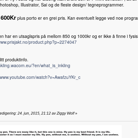
otoshop, Illustrator, Sai og de fleste design/ tegneprogrammer.
600Kr
e
plus porto er en grei pris. Kan eventuelt legge ved noe progr
en har en utsaglspris på mellom 850 og 1000kr og er ikke å finne i fysis
/www.prisjakt.no/product.php?p=2274047
litt produktinfo.
inkling.wacom.eu/?en/what_is_inkling
//www.youtube.com/watch?v=AwafzuYKr_c
redigering: 24. jun, 2015, 21:12 av Ziggy Wolf
»