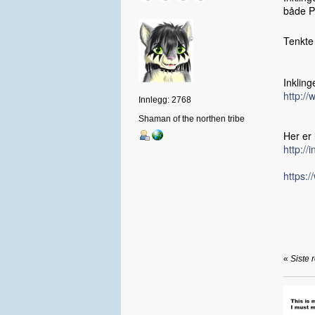
både Ph
Tenkt
Inkling
http:/
Innlegg: 2768
Shaman of the northen tribe
Her er 
http://
https:
«
Siste 