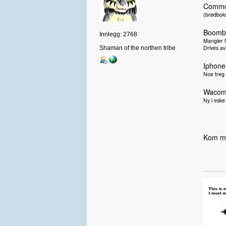
Commo
(brødboks
Boombl
Innlegg: 2768
Mangler f
Drives av
Shaman of the northen tribe
Iphone
Noe treg 
Wacom 
Ny i eske
Kom m