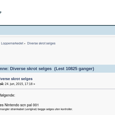
Loppemarkedet
»
Diverse skrot selges 
ne: Diverse skrot selges (Lest 10825 ganger)
iverse skrot selges
på:
24. jun, 2015, 17:18 »
 følgende:
Nes Nintendo scn pal 001
angler strømkabel (uoriginal) begge selges uten kontroller.