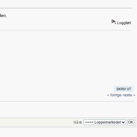
den.
Loggført
SKRIV UT
« forrige
neste »
Gå til: