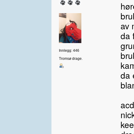
hør
bru
av 
da 
gru
Innlegg: 446
bru
Tromsø drage.
kam
da e
bla
acd
nic
kee