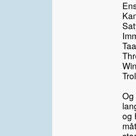
Ens
Ka
Sat
Imm
Taa
Thr
Win
Trol
Og 
lan
og 
måt
stod