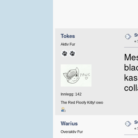
S
Tokes
«
Aktiv Fur
Mes
bla
kas
col
Innlegg: 142
The Red Floofy Kitty! owo
S
Warius
«
Overaktiv Fur