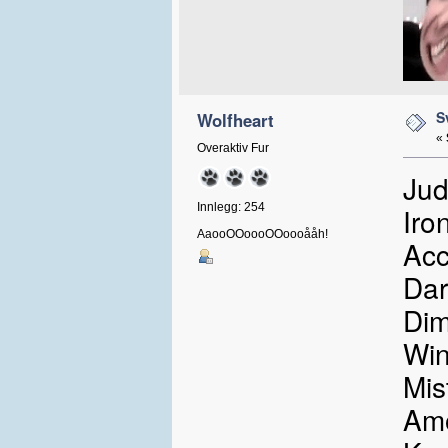
S
Wolfheart
«
Overaktiv Fur
Jud
Innlegg: 254
Iro
AaooOOoooOOoooååh!
Acc
Dar
Dim
Win
Mis
Am