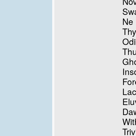
No
Swa
Ne 
Thy
Od
Thu
Gho
In
For
Lac
Elu
Daw
Wit
Tri