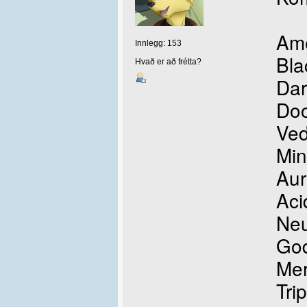
Ame
Innlegg: 153
Bla
Hvað er að frétta?
Dar
Doo
Ved
Min
Aur
Aci
Neu
God
Mer
Tri