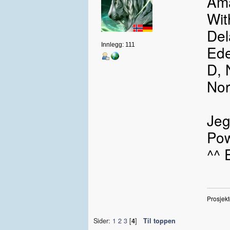
Ama
Wit
Del
Innlegg: 111
Ede
D, 
Nor
Jeg
Pow
^^ 
Prosjekt
Sider:
1
2
3
[
4
]
Til toppen