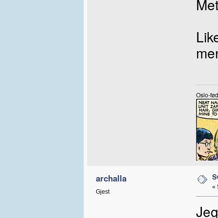
Met
Lik
men
Oslo-fød
S
archalla
«
Gjest
Jeg