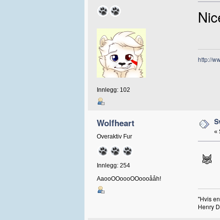
Nic
http://ww
Innlegg: 102
S
Wolfheart
«
Overaktiv Fur
Innlegg: 254
AaooOOoooOOoooååh!
"Hvis en
Henry D