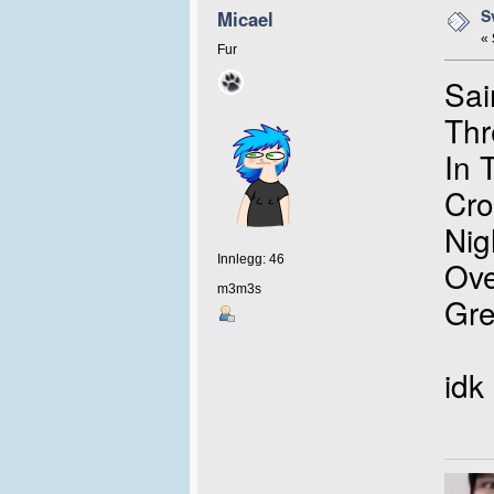
S
Micael
«
Fur
Sai
Thr
In 
Cro
Nig
Innlegg: 46
Ove
m3m3s
Gre
idk