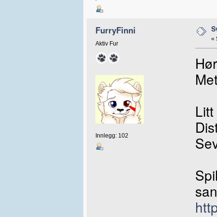
S
FurryFinni
«
Aktiv Fur
Hør
Met
Lit
Dis
Innlegg: 102
Sev
Spi
san
htt