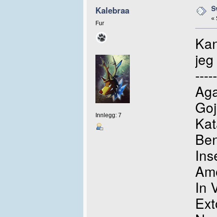
S
Kalebraa
«
Fur
Kan
jeg
-----
Aga
Goj
Innlegg: 7
Kat
Be
Ins
Am
In 
Ext