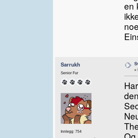
en 
ikk
noe
Ein
S
Sarrukh
«
Senior Fur
Har
den
Sec
Neu
The
Innlegg: 754
Og 