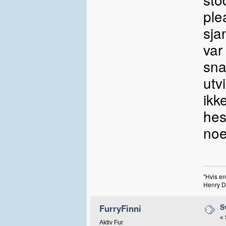
ple
sja
var
sna
utv
ikk
hes
noe
"Hvis en
Henry D
S
FurryFinni
«
Aktiv Fur