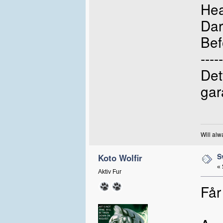
Hea
Dar
Bef
-----
Det
gar
Will alw
S
Koto Wolfir
«
Aktiv Fur
Får