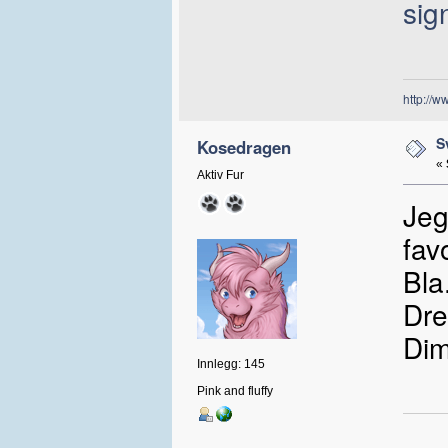
sig
http://ww
S
Kosedragen
«
Aktiv Fur
Jeg
fav
Bla
Dre
Dim
Innlegg: 145
Pink and fluffy