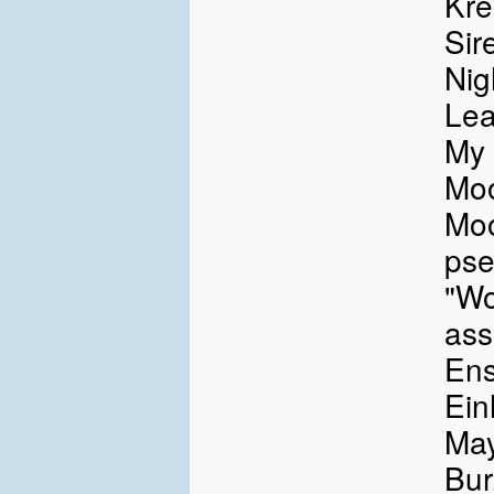
Kre
Sir
Nig
Lea
My 
Mo
Moo
pse
"Wo
ass
Ens
Ein
Ma
Bu