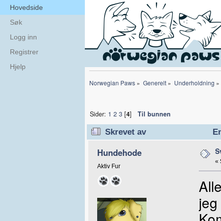
Hovedside
Søk
Logg inn
Registrer
Hjelp
Norwegian Paws
»
Generelt
»
Underholdning
»
Sider:
1
2
3
[
4
]
Til bunnen
Skrevet av
Em
S
Hundehode
«
Aktiv Fur
All
jeg
Kom