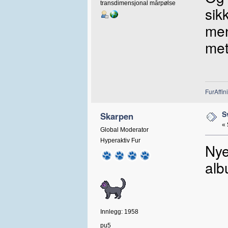
transdimensjonal mårpølse
sik
men
met
FurAffini
S
Skarpen
«
Global Moderator
Hyperaktiv Fur
Nye
alb
Innlegg: 1958
pu5