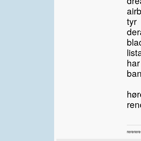
dre
air
tyr
der
bla
lis
har
ban
hør
ren
rererere