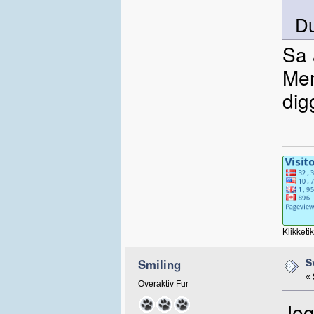
Du
Sa 
Men 
dig
Klikketi
S
Smiling
«
Overaktiv Fur
Jeg