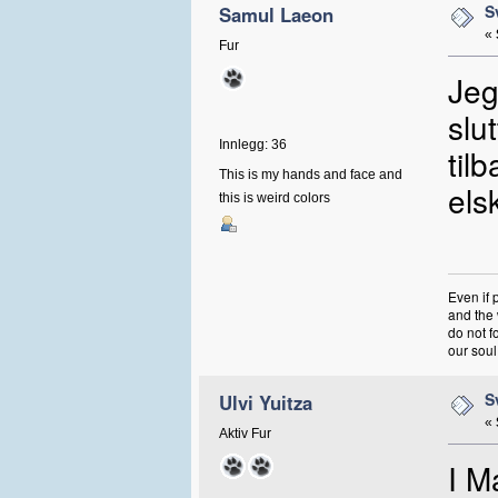
S
Samul Laeon
«
Fur
Jeg
slu
Innlegg: 36
til
This is my hands and face and
els
this is weird colors
Even if 
and the 
do not f
our soul
S
Ulvi Yuitza
«
Aktiv Fur
I M