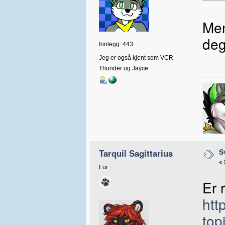
Men
deg
Innlegg: 443
Jeg er også kjent som VCR
Thunder og Jayce
S
Tarquil Sagittarius
«
Fur
Er 
htt
to