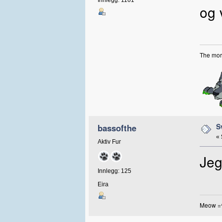
Innlegg: 1161
og 
The more
S
bassofthe
«
Aktiv Fur
Jeg
Innlegg: 125
Eira
Meow =