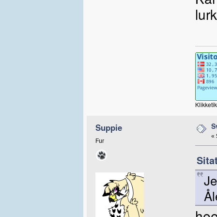
lur
Klikketi
S
Suppie
«
Fur
Sita
Je
Å
hee