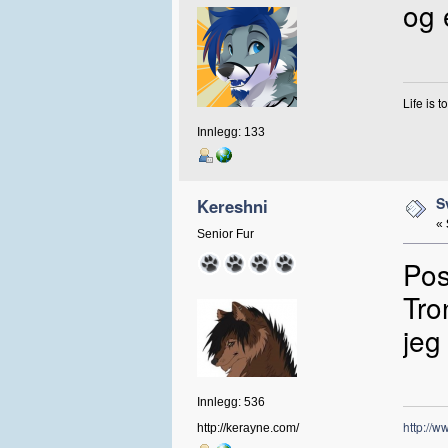
og 
Life is 
Innlegg: 133
S
Kereshni
«
Senior Fur
Pos
Tro
jeg
Innlegg: 536
http://
http://kerayne.com/