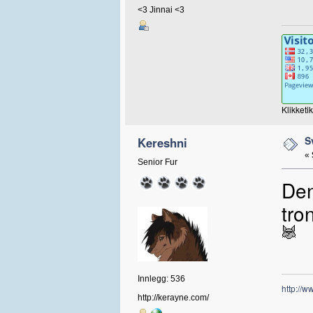
<3 Jinnai <3
Klikketi
S
Kereshni
«
Senior Fur
Den
tro
Innlegg: 536
http://
http://kerayne.com/