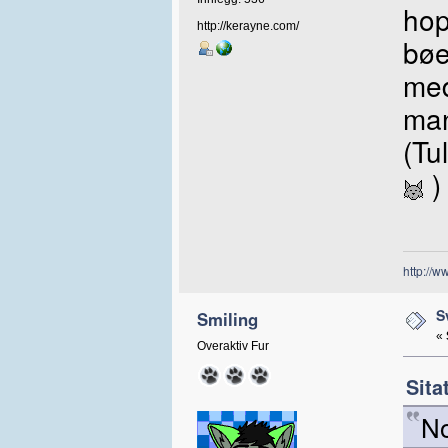
ho
http://kerayne.com/
bøe
med
man
(Tul
)
http://
S
Smiling
«
Overaktiv Fur
Sita
No