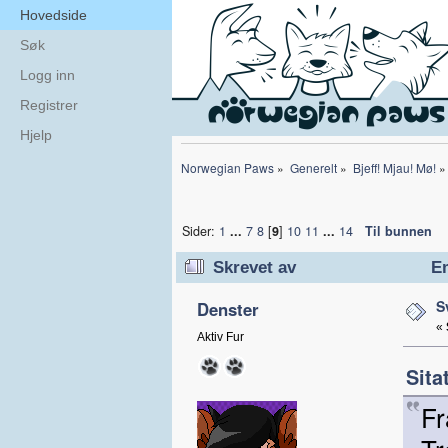
Hovedside
Søk
Logg inn
Registrer
Hjelp
Norwegian Paws
»
Generelt
»
Bjeff! Mjau! Mø!
»
Sider:
1
...
7
8
[
9
]
10
11
...
14
Til bunnen
Skrevet av
Em
S
ㅤDenster
«
Aktiv Fur
Sita
Fr