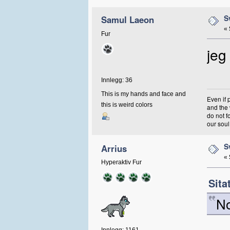
S
Samul Laeon
«
Fur
jeg
Innlegg: 36
This is my hands and face and
Even if 
this is weird colors
and the 
do not f
our soul
S
Arrius
«
Hyperaktiv Fur
Sita
No