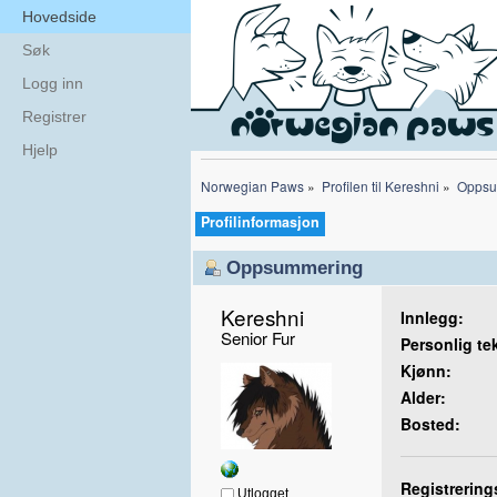
Hovedside
Søk
Logg inn
Registrer
Hjelp
Norwegian Paws
»
Profilen til Kereshni
»
Oppsu
Profilinformasjon
Oppsummering
Kereshni 
Innlegg:
Senior Fur
Personlig te
Kjønn:
Alder:
Bosted:
Registrering
Utlogget