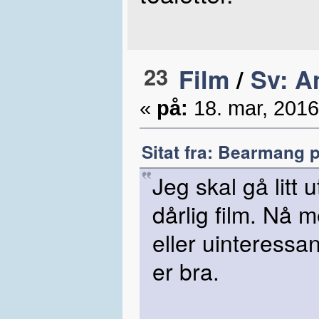
23
Film
/
Sv: A
«
på:
18. mar, 2016
Sitat fra: Bearmang p
Jeg skal gå litt
dårlig film. Nå m
eller uinteressa
er bra.