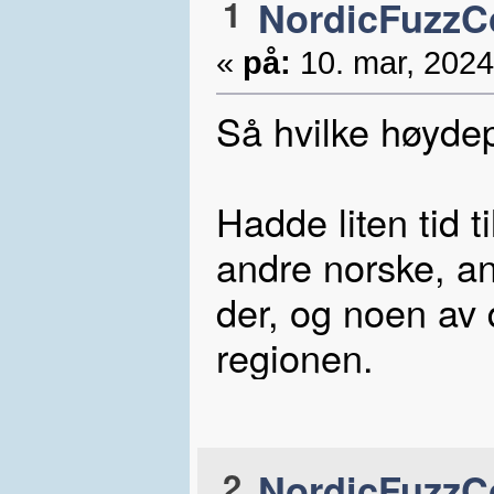
1
NordicFuzzC
«
på:
10. mar, 2024
Så hvilke høydep
Hadde liten tid t
andre norske, an
der, og noen av d
regionen.
2
NordicFuzzC