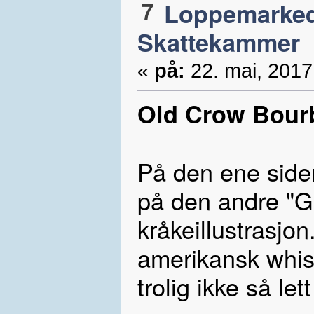
7
Loppemarke
Skattekammer
«
på:
22. mai, 2017
Old Crow Bourb
På den ene side
på den andre "
kråkeillustrasjon
amerikansk whisk
trolig ikke så le