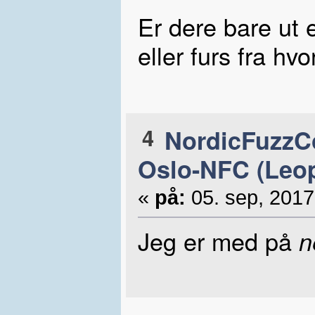
Er dere bare ut 
eller furs fra hv
4
NordicFuzzCo
Oslo-NFC (Leop
«
på:
05. sep, 2017
Jeg er med på
n