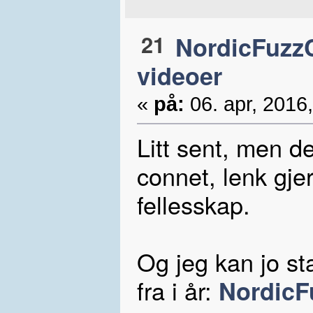
21
NordicFuzzC
videoer
«
på:
06. apr, 2016,
Litt sent, men d
connet, lenk gjer
fellesskap.
Og jeg kan jo st
fra i år:
NordicF