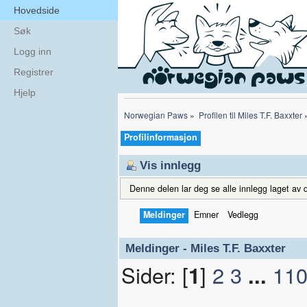
Hovedside
Søk
Logg inn
Registrer
Hjelp
Norwegian Paws
»
Profilen til Miles T.F. Baxxter
Profilinformasjon
Vis innlegg
Denne delen lar deg se alle innlegg laget av d
Meldinger
Emner
Vedlegg
Meldinger - Miles T.F. Baxxter
Sider: [
1
]
2
3
...
11