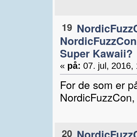
19
NordicFuzzC
NordicFuzzCon 
Super Kawaii?
«
på:
07. jul, 2016,
For de som er p
NordicFuzzCon, 
20
NordicFuzzC