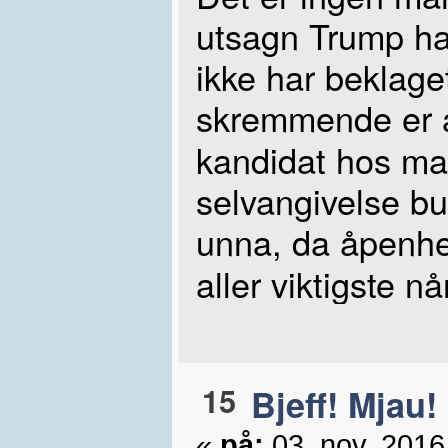
utsagn Trump ha
ikke har beklaget
skremmende er 
kandidat hos man
selvangivelse bu
unna, da åpenhe
aller viktigste nå
15
Bjeff! Mjau!
«
på:
03. nov, 2016