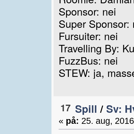
Sponsor: nei
Super Sponsor: 
Fursuiter: nei
Travelling By: K
FuzzBus: nei
STEW: ja, mass
17
Spill
/
Sv: H
«
på:
25. aug, 2016