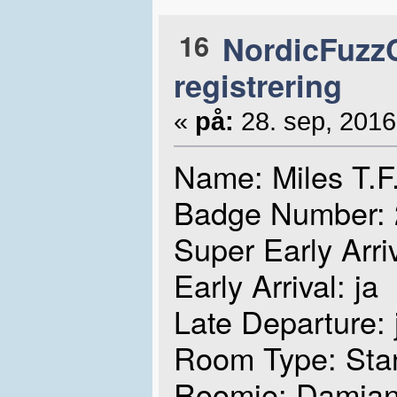
16
NordicFuzzC
registrering
«
på:
28. sep, 2016
Name: Miles T.F
Badge Number: 
Super Early Arriv
Early Arrival: ja
Late Departure: 
Room Type: Sta
Roomie: Damia