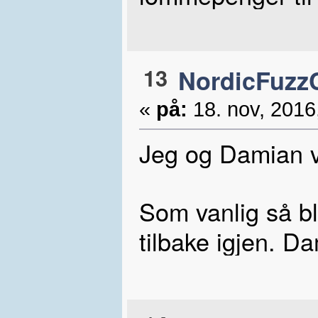
13
NordicFuzzC
«
på:
18. nov, 2016
Jeg og Damian v
Som vanlig så b
tilbake igjen. D