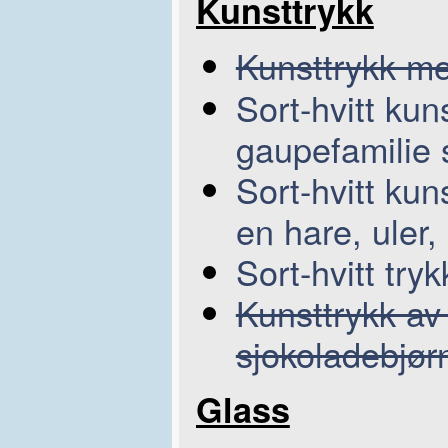
Kunsttrykk
Kunsttrykk me
Sort-hvitt ku
gaupefamilie 
Sort-hvitt kun
en hare, uler, 
Sort-hvitt try
Kunsttrykk av
sjokoladebjør
Glass