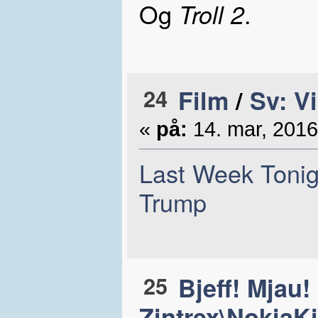
Og
.
Troll 2
24
Film
/
Sv: Vi
«
på:
14. mar, 2016
Last Week Tonig
Trump
25
Bjeff! Mjau!
Zintrex\NokiaKi