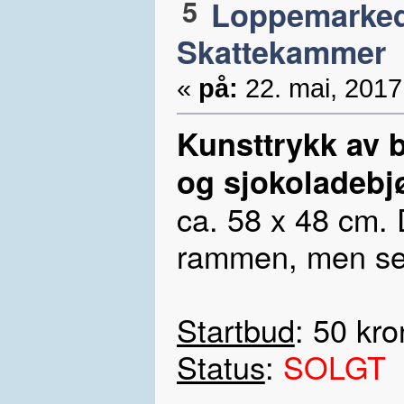
5
Loppemarke
Skattekammer
«
på:
22. mai, 2017
Kunsttrykk av 
og sjokoladebj
ca. 58 x 48 cm.
rammen, men selv
Startbud
: 50 kro
Status
:
SOLGT