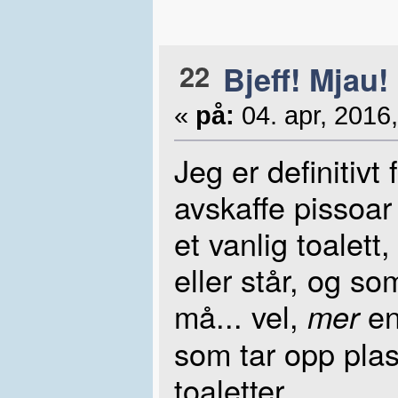
22
Bjeff! Mjau!
«
på:
04. apr, 2016,
Jeg er definitivt
avskaffe pissoar
et vanlig toalett
eller står, og so
må... vel,
en
mer
som tar opp pla
toaletter.