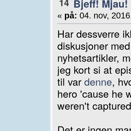
14
Bjeff! Mjau!
«
på:
04. nov, 2016
Har dessverre ikk
diskusjoner med 
nyhetsartikler, m
jeg kort si at e
til var
denne
, hv
hero 'cause he w
weren't captured
Det er ingen ma