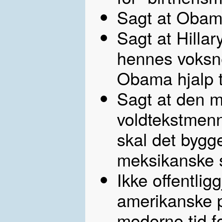
Sagt at Obama
Sagt at Hillar
hennes voksne
Obama hjalp ti
Sagt at den m
voldtekstmenn
skal det bygg
meksikanske st
Ikke offentlig
amerikanske p
moderne tid fo