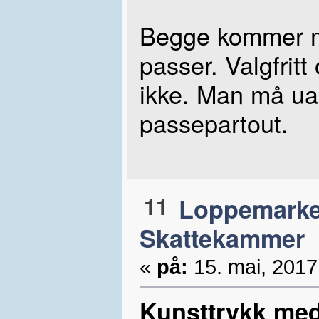
Begge kommer m
passer. Valgfrit
ikke. Man må ua
passepartout.
11
Loppemarke
Skattekammer
«
på:
15. mai, 2017
Kunsttrykk med