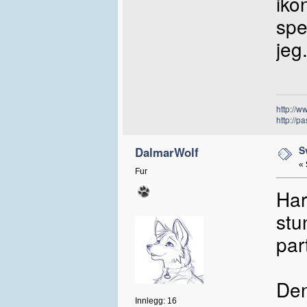
iko
spe
jeg
http://ww
http://p
S
DalmarWolf
«
Fur
Har
stu
part
Den
Innlegg: 16