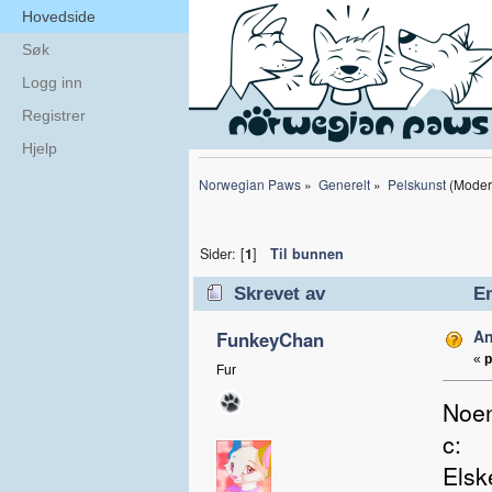
Hovedside
Søk
Logg inn
Registrer
Hjelp
Norwegian Paws
»
Generelt
»
Pelskunst
(Moder
Sider: [
1
]
Til bunnen
Skrevet av
Em
An
FunkeyChan
«
p
Fur
Noen
c:
Elsk