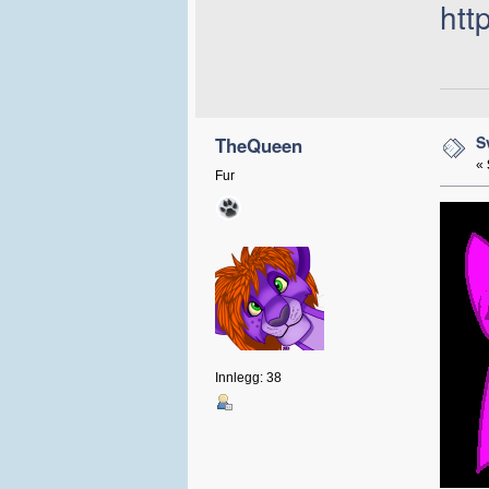
htt
S
TheQueen
«
Fur
Innlegg: 38