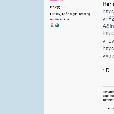
Her 
Innlegg: 19
http
Funkey, 13 år, digital artist og
v=F
animatør! eue
A&in
http
v=L
http
v=qc
: D
deviant
Youtube
Tumblr:
(/・ω・)