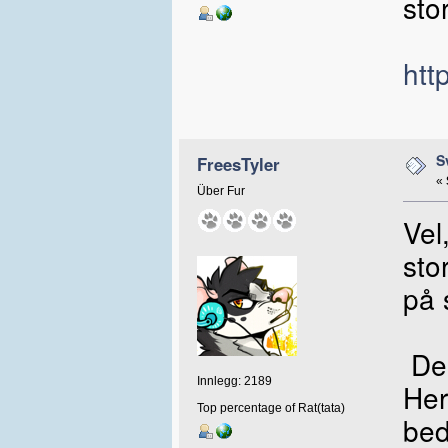
sto
htt
S
FreesTyler
«
Über Fur
Vel
sto
på 
Den
Innlegg: 2189
Her
Top percentage of Rat(tata)
bed