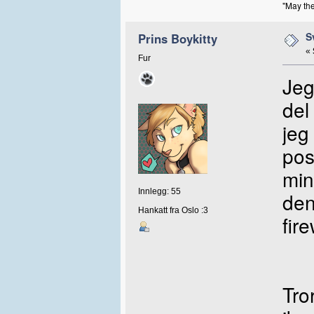
"May the
S
Prins Boykitty
«
Fur
Jeg
del
jeg
pos
min
Innlegg: 55
den
Hankatt fra Oslo :3
fir
Tro