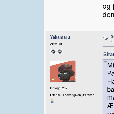
og j
dem
S
Yakamaru
«
Aktiv Fur
Sita
Mi
Pa
Ha
ba
Innlegg: 207
må
Offense is never given, it's taken
Ær
re