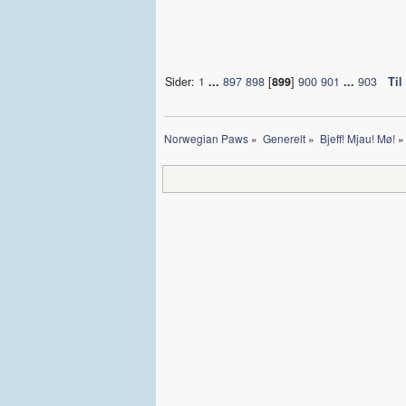
Sider:
1
...
897
898
[
899
]
900
901
...
903
Til
Norwegian Paws
»
Generelt
»
Bjeff! Mjau! Mø!
»