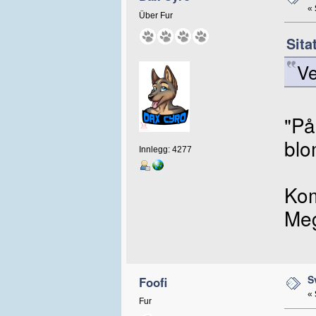
«
Über Fur
Sita
Ve
"På
blo
Innlegg: 4277
Kom
Meg
S
Foofi
«
Fur