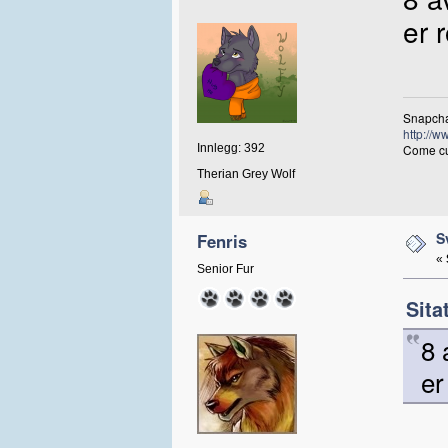
er 
Snapcha
http://w
Innlegg: 392
Come cud
Therian Grey Wolf
S
Fenris
«
Senior Fur
Sita
8 
er