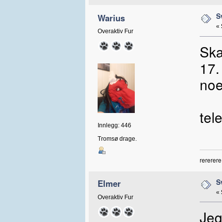
S
Warius
«
Overaktiv Fur
Ska
17.
noe
tel
Innlegg: 446
Tromsø drage.
rererere
S
Elmer
«
Overaktiv Fur
Jeg