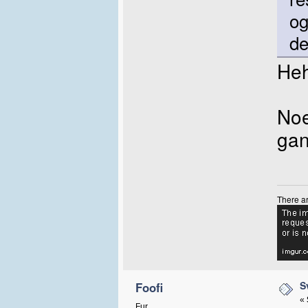
og
de
He
Noe
gan
There ar
S
Foofi
«
Fur