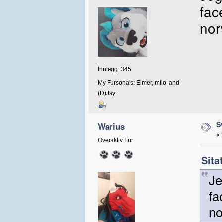
fac
nor
Innlegg: 345
My Fursona's: Elmer, milo, and
(D)Jay
S
Warius
«
Overaktiv Fur
Sita
Je
fa
no