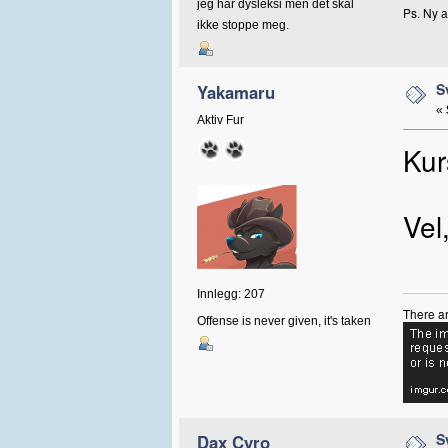
jeg har dysleksi men det skal
Ps. Ny a
ikke stoppe meg.
S
Yakamaru
«
Aktiv Fur
Kur
Vel
Innlegg: 207
There ar
Offense is never given, it's taken
S
Dax Cyro