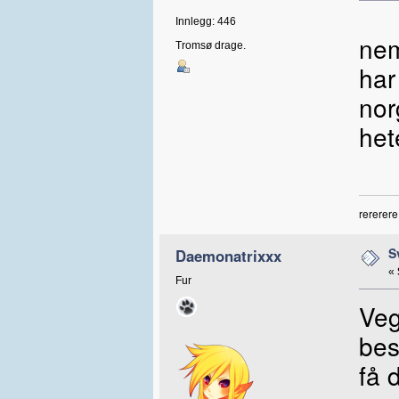
Innlegg: 446
nem
Tromsø drage.
har
nor
het
rererere
S
Daemonatrixxx
«
Fur
Veg
bes
få 