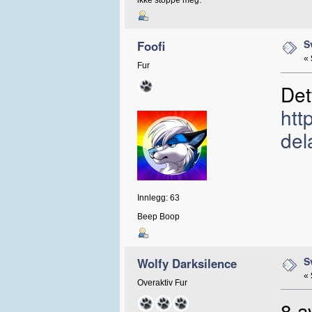
S
Foofi
«
Fur
Det
htt
del
Innlegg: 63
Beep Boop
S
Wolfy Darksilence
«
Overaktiv Fur
8 a