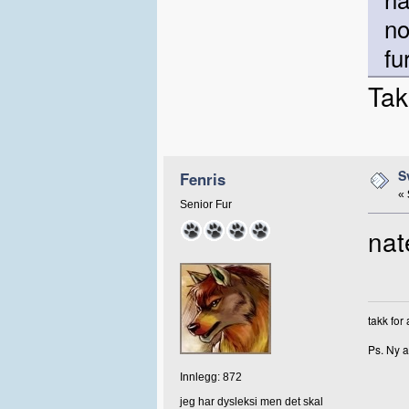
no
fu
Tak
S
Fenris
«
Senior Fur
nat
takk for
Ps. Ny a
Innlegg: 872
jeg har dysleksi men det skal