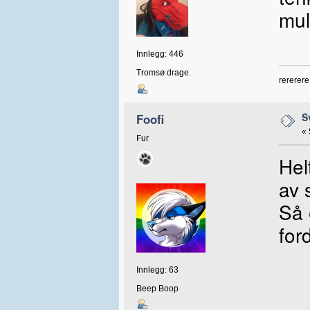
mul
Innlegg: 446
Tromsø drage.
rererere
S
Foofi
«
Fur
Hel
av 
Så 
for
Innlegg: 63
Beep Boop