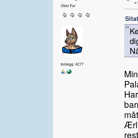
«
Über Fur
Sita
Ke
di
Nå
Innlegg: 4277
Min 
Pal
Har
bar
måt
Ærl
res