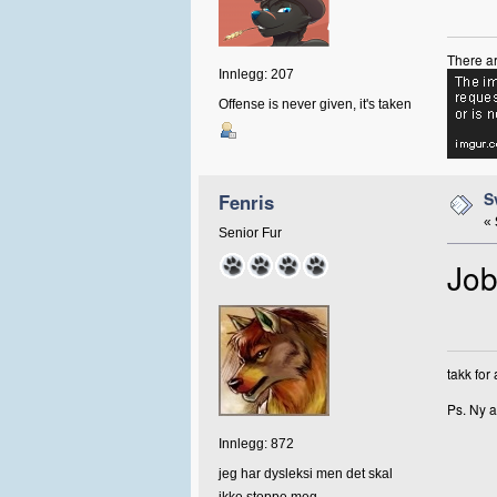
There ar
Innlegg: 207
Offense is never given, it's taken
S
Fenris
«
Senior Fur
Job
takk for
Ps. Ny a
Innlegg: 872
jeg har dysleksi men det skal
ikke stoppe meg.