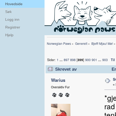
Hovedside
Søk
Logg inn
Registrer
Hjelp
Norwegian Paws
»
Generelt
»
Bjeff! Mjau! Mø!
»
Sider:
1
...
897
898
[
899
]
900
901
...
903
Til
Skrevet av
Em
S
Warius
«
Overaktiv Fur
*gj
rad
ten