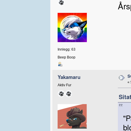
Års
Innlegg: 63
Beep Boop
S
Yakamaru
«
Aktiv Fur
Sita
"P
bl