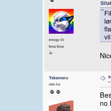
Sita
Fi
lø
fl
vi
Innlegg: 63
Beep Boop
Nic
S
Yakamaru
«
Aktiv Fur
Bes
no 