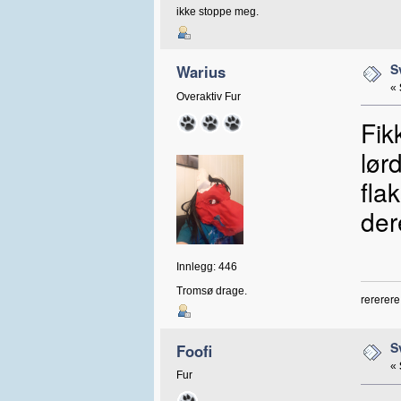
ikke stoppe meg.
S
Warius
«
Overaktiv Fur
Fik
lør
flak
der
Innlegg: 446
Tromsø drage.
rererere
S
Foofi
«
Fur