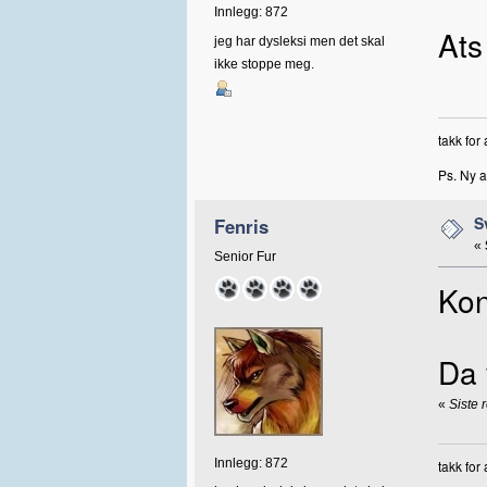
Innlegg: 872
Ats
jeg har dysleksi men det skal
ikke stoppe meg.
takk for
Ps. Ny a
S
Fenris
«
Senior Fur
Kon
Da 
«
Siste 
Innlegg: 872
takk for