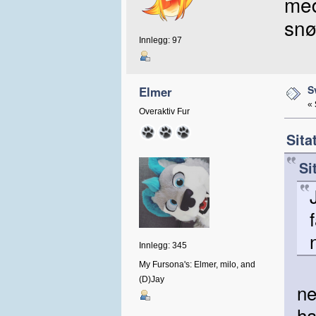
med
snø
Innlegg: 97
S
Elmer
«
Overaktiv Fur
Sita
Si
Innlegg: 345
My Fursona's: Elmer, milo, and
(D)Jay
ne
ha