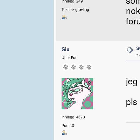
som
Innlegg: 249
nok
Teknisk grevling
for
S
Six
«
Über Fur
jeg
pls
Innlegg: 4673
Purrr :3