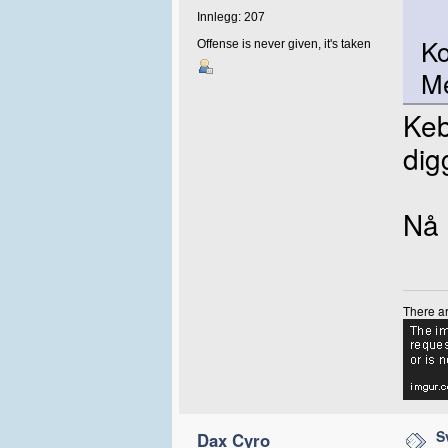
Innlegg: 207
Ko
Offense is never given, it's taken
Me
Keb
dig
Nå 
There ar
S
Dax Cyro