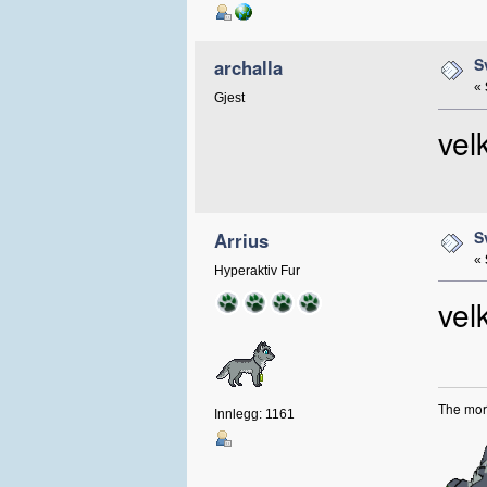
S
archalla
«
Gjest
vel
S
Arrius
«
Hyperaktiv Fur
ve
The more
Innlegg: 1161