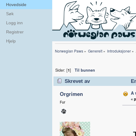
Hovedside
Søk
Logg inn
Registrer
Hjelp
Norwegian Paws
»
Generelt
»
Introduksjoner
»
Sider: [
1
]
Til bunnen
Skrevet av
Em
A 
Orgrimen
«
p
Fur