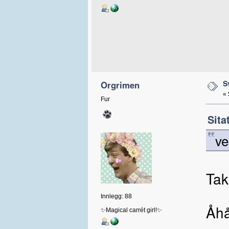
S
Orgrimen
«
Fur
Sita
ve
Tak
Innlegg: 88
Åhå
✨Magical carrét girl!✨