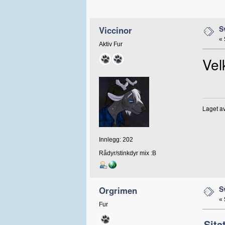
S
Viccinor
«
Aktiv Fur
Vel
Laget av
Innlegg: 202
Rådyr/stinkdyr mix :B
S
Orgrimen
«
Fur
Sita