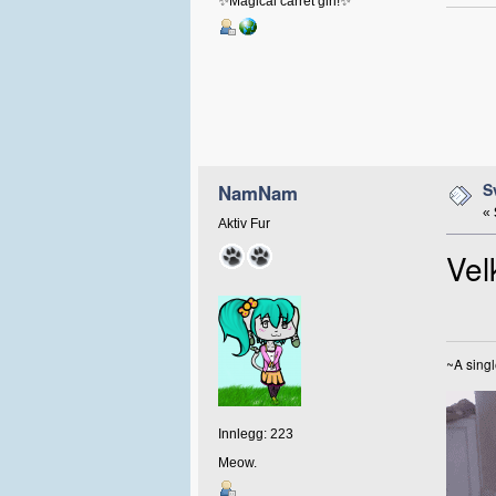
✨Magical carrét girl!✨
S
NamNam
«
Aktiv Fur
Vel
~A singl
Innlegg: 223
Meow.