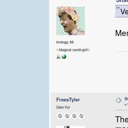
Ve
Men
Innlegg: 88
✨Magical carrét girl!✨
S
FreesTyler
«
Über Fur
The