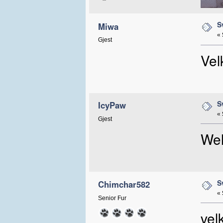
S
Miwa
«
Gjest
Ve
S
IcyPaw
«
Gjest
We
S
Chimchar582
«
Senior Fur
ve