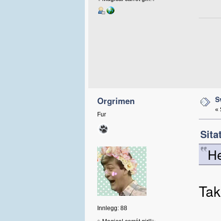
S
Orgrimen
«
Fur
Sita
He
Tak
Innlegg: 88