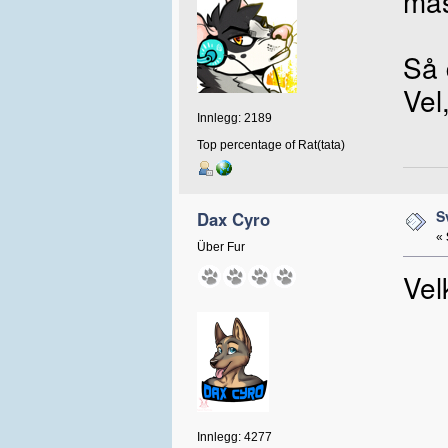
mas
Så 
Vel
Innlegg: 2189
Top percentage of Rat(tata)
S
Dax Cyro
«
Über Fur
Vel
Innlegg: 4277