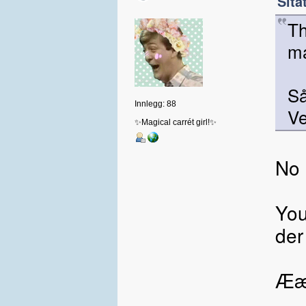
Sita
Th
ma
Så
Innlegg: 88
Ve
✨Magical carrét girl!✨
No 
You
der
Æææ