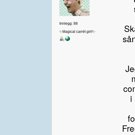
Innlegg: 88
Sk
✨Magical carrét girl!✨
sån
Je
m
com
i
f
Fre