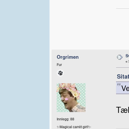
S
Orgrimen
«
Fur
Sita
Ve
Tæ
Innlegg: 88
✨Magical carrét girl!✨