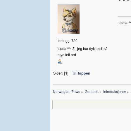
tsuna ^
Innlegg: 789
tsuna ^^ :3 , jeg har dykleksi. så
mye feil ord
Sider: [
1
]
Til toppen
Norwegian Paws
»
Generelt
»
Introduksjoner
»