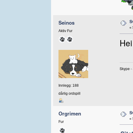
S
Seinos
«
Aktiv Fur
Hei
Skype -
Innlegg: 188
dårlig ordspill
S
Orgrimen
«
Fur