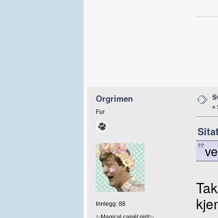
S
Orgrimen
«
Fur
Sita
v
Tak
kje
Innlegg: 88
✨Magical carrét girl!✨