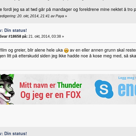
te fordi jeg sa at twd går på mandager og foreldrene mine nektet å tro 
redigering: 20. okt, 2014, 21:41 av Paya
»
v: Din status!
Svar #18658 på:
21. okt, 2014, 03:38 »
film og greier, blir alene hele uka
av en eller annen grunn skal reste
gen litt på etterskudd siden jeg ikke hadde noe å kose meg med, så sk
v: Din status!