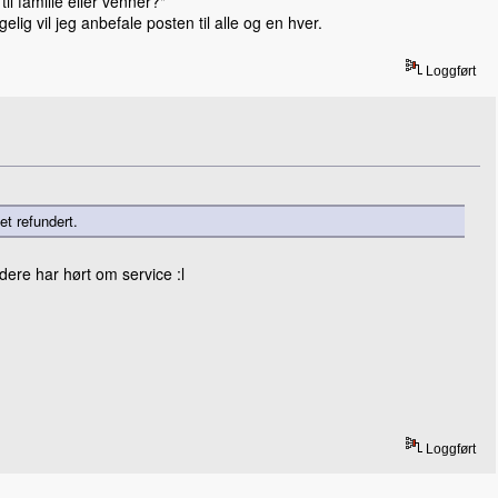
til familie eller venner?"
il jeg anbefale posten til alle og en hver.
Loggført
et refundert.
dere har hørt om service :l
Loggført