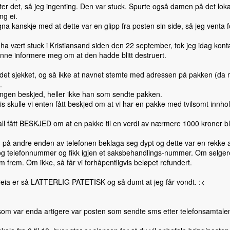
ter det, så jeg ingenting. Den var stuck. Spurte også damen på det lok
ng ei.
na kanskje med at dette var en glipp fra posten sin side, så jeg venta 
 ha vært stuck i Kristiansand siden den 22 september, tok jeg idag kon
nne informere meg om at den hadde blitt destruert.
det sjekket, og så ikke at navnet stemte med adressen på pakken (da m
.
 ingen beskjed, heller ikke han som sendte pakken.
is skulle vi enten fått beskjed om at vi har en pakke med tvilsomt innh
efall fått BESKJED om at en pakke til en verdi av nærmere 1000 kroner ble 
på andre enden av telefonen beklaga seg dypt og dette var en rekke a
g telefonnummer og fikk igjen et saksbehandlings-nummer. Om selgeren v
 frem. Om ikke, så får vi forhåpentligvis beløpet refundert.
reia er så LATTERLIG PATETISK og så dumt at jeg får vondt. :<
 som var enda artigere var posten som sendte sms etter telefonsamtale