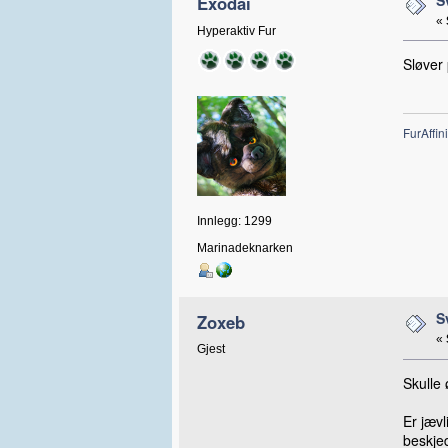
Exodai
«
Hyperaktiv Fur
Sløver
FurAffini
Innlegg: 1299
Marinadeknarken
S
Zoxeb
«
Gjest
Skulle 
Er jæv
beskje