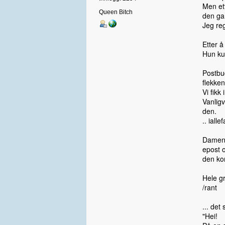
Men et
Queen Bitch
den ga
Jeg reg
Etter å
Hun ku
Postbu
flekken
Vi fikk
Vanligv
den.
.. iall
Damen 
epost o
den kom
Hele g
/rant
... det
"Hei!