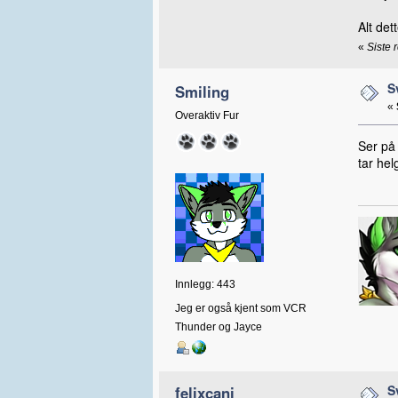
Alt det
«
Siste 
S
Smiling
«
Overaktiv Fur
Ser på 
tar hel
Innlegg: 443
Jeg er også kjent som VCR
Thunder og Jayce
S
felixcani