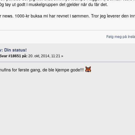
g tøy ut godt i muskelgruppen det gjelder når du får det.
r news. 1000-kr buksa mi har revnet i sømmen. Tror jeg leverer den inn
Følg meg på Inst
v: Din status!
Svar #18651 på:
20. okt, 2014, 11:21 »
ufins for første gang, de ble kjempe gode!!!