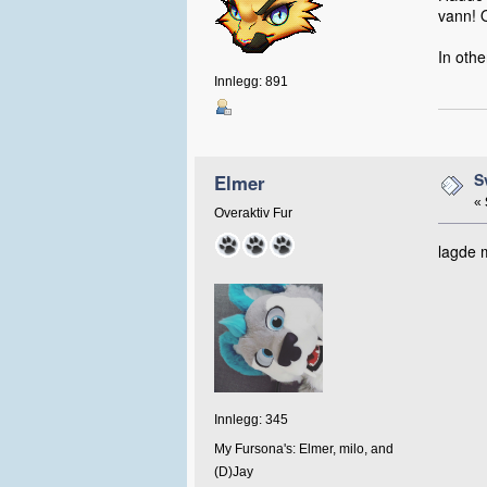
vann! O
In othe
Innlegg: 891
S
Elmer
«
Overaktiv Fur
lagde m
Innlegg: 345
My Fursona's: Elmer, milo, and
(D)Jay