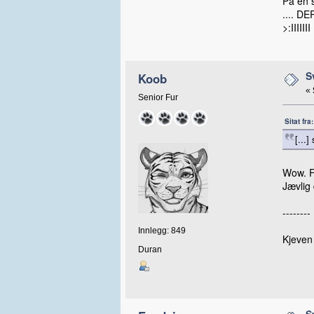
På en s
.... D
>:IIIIIII
S
Koob
«
Senior Fur
Sitat fr
[...
Wow. Fo
Jævlig 
--------
Innlegg: 849
Kjeven 
Duran
S