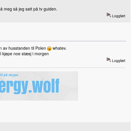
på meg så jeg satt på tv guiden.
Loggført
n av husstanden til Polen
whatev.
al kjøpe noe stæsj i morgen
Loggført