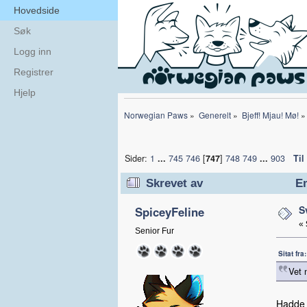
Hovedside
Søk
Logg inn
Registrer
Hjelp
Norwegian Paws
»
Generelt
»
Bjeff! Mjau! Mø!
»
Sider:
1
...
745
746
[
747
]
748
749
...
903
Til
Skrevet av
Em
S
SpiceyFeline
«
Senior Fur
Sitat fra
Vet 
Hadde 