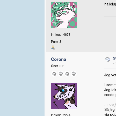
hallelu
Innlegg: 4673
Purrr :3
S
Corona
«
Über Fur
Jeg vet
I somme
Jeg tok
sende 
.. noe 
Så jeg 
via skip
Innlegg: 2294