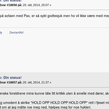
Svar #18656 på:
20. okt, 2014, 20:07 »
 på sofaen med Pax, er så sykt godtesjuk men ho vil ikke være med meg 
ty
DeviantArt
v: Din status!
Svar #18657 på:
20. okt, 2014, 21:37 »
ønske foreldrene mine kunne tåle litt kritikk uten å smelle med dører, s
lig umodent å skrike "HOLD OPP HOLD OPP HOLD OPP" rett i fjeset mitt 
d om at jeg måtte roe meg ned, hjelpes meg for noe hykleri.