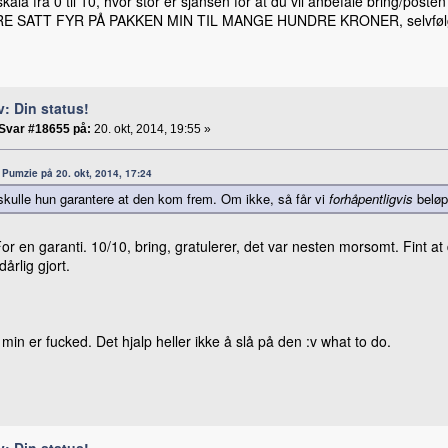
kala fra 0 til 10, hvor stor er sjansen for at du vil anbefale bring/posten 
ERE SATT FYR PÅ PAKKEN MIN TIL MANGE HUNDRE KRONER, selvfølgelig v
v: Din status!
Svar #18655 på:
20. okt, 2014, 19:55 »
a: Pumzie på 20. okt, 2014, 17:24
] skulle hun garantere at den kom frem. Om ikke, så får vi
forhåpentligvis
beløp
r en garanti. 10/10, bring, gratulerer, det var nesten morsomt. Fint at 
dårlig gjort.
min er fucked. Det hjalp heller ikke å slå på den :v what to do.
v: Din status!