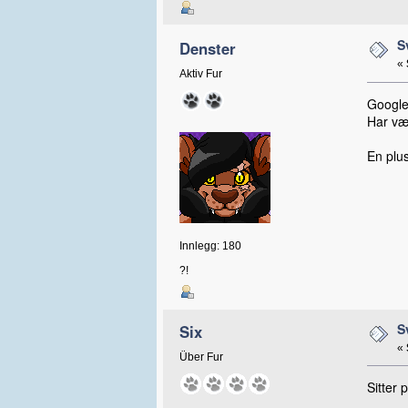
S
ㅤDenster
«
Aktiv Fur
Google
Har væ
En plus
Innlegg: 180
?!
S
Six
«
Über Fur
Sitter 