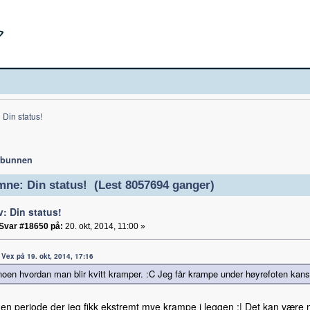
Din status!
 bunnen
ne: Din status! (Lest 8057694 ganger)
v: Din status!
Svar #18650 på:
20. okt, 2014, 11:00 »
: Vex på 19. okt, 2014, 17:16
noen hvordan man blir kvitt kramper. :C Jeg får krampe under høyrefoten kanskje
en periode der jeg fikk ekstremt mye krampe i leggen :| Det kan være 