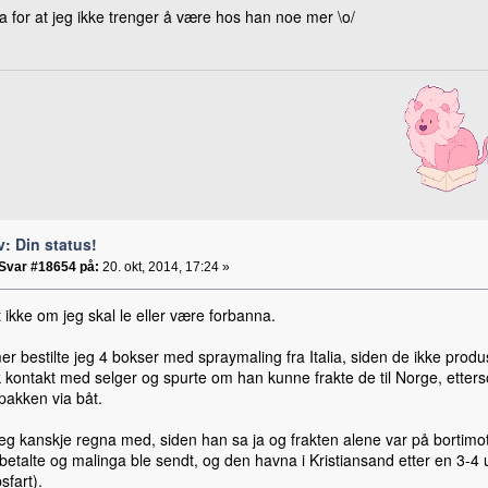
ja for at jeg ikke trenger å være hos han noe mer \o/
v: Din status!
Svar #18654 på:
20. okt, 2014, 17:24 »
 ikke om jeg skal le eller være forbanna.
r bestilte jeg 4 bokser med spraymaling fra Italia, siden de ikke produser
 kontakt med selger og spurte om han kunne frakte de til Norge, etter
pakken via båt.
jeg kanskje regna med, siden han sa ja og frakten alene var på bortimo
betalte og malinga ble sendt, og den havna i Kristiansand etter en 3-4 
sfart).