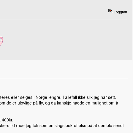
Loggført
es eller selges i Norge lengre. I allefall ikke slik jeg har sett.
som de er ulovlige på fly, og da kanskje hadde en mulighet om å
t 400kr.
ukers tid (noe jeg tok som en slags bekreftelse på at den ble sendt