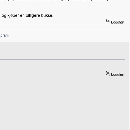
 og kjøper en billigere bukse.
Loggført
agram
Loggført