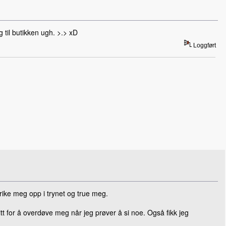
til butikken ugh. >.> xD
Loggført
krike meg opp i trynet og true meg.
for å overdøve meg når jeg prøver å si noe. Også fikk jeg