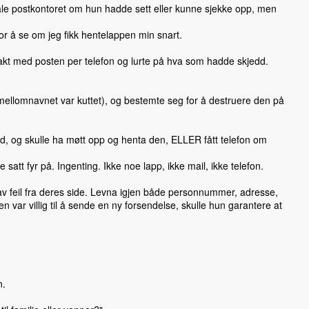
ale postkontoret om hun hadde sett eller kunne sjekke opp, men
for å se om jeg fikk hentelappen min snart.
takt med posten per telefon og lurte på hva som hadde skjedd.
ellomnavnet var kuttet), og bestemte seg for å destruere den på
old, og skulle ha møtt opp og henta den, ELLER fått telefon om
satt fyr på. Ingenting. Ikke noe lapp, ikke mail, ikke telefon.
v feil fra deres side. Levna igjen både personnummer, adresse,
ar villig til å sende en ny forsendelse, skulle hun garantere at
n.