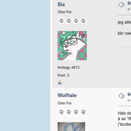
S
Six
«
Über Fur
jeg sit
blir n
Innlegg: 4673
Purrr :3
S
Wolftale
«
Über Fur
Halv da
å se "
(Vurder