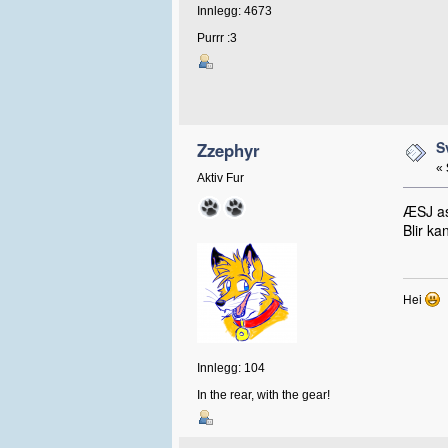
Innlegg: 4673
Purrr :3
S
Zzephyr
«
Aktiv Fur
ÆSJ ass
Blir ka
Hei
Innlegg: 104
In the rear, with the gear!