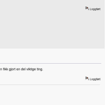
Loggført
kk gjort en del viktige ting.
Loggført