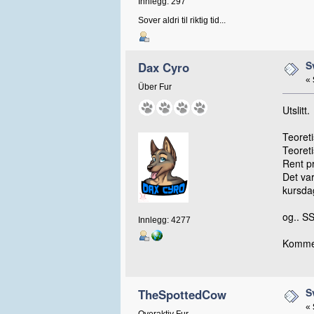
Innlegg: 297
Sover aldri til riktig tid...
S
Dax Cyro
«
Über Fur
Utslitt.
Teoreti
Teoreti
Rent pr
Det va
kursda
og.. SS
Innlegg: 4277
Kommer 
S
TheSpottedCow
«
Overaktiv Fur