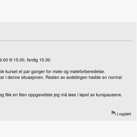
00 til 15.00, ferdig 15.30.
late kurset et par ganger for møte og møteforberedelse.
 var i denne situasjonen. Resten av avdelingen hadde en normal
eg fikk en liten oppgaveliste jeg må løse i løpet av kurspausene.
Loggført