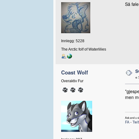
Så føle
Innlegg: 5228
The Arctic folf of Waterlilies
S
Coast Wolf
«
Overaktiv Fur
*gjespe
men me
Ask and u sh
FA
-
Twit