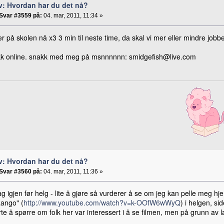
v: Hvordan har du det nå?
Svar #3559 på:
04. mar, 2011, 11:34 »
ter på skolen nå x3 3 min til neste time, da skal vi mer eller mindre jo
okk online. snakk med meg på msnnnnnn: smidgefish@live.com
v: Hvordan har du det nå?
Svar #3560 på:
04. mar, 2011, 11:36 »
g igjen før helg - lite å gjøre så vurderer å se om jeg kan pelle meg h
Rango" (
http://www.youtube.com/watch?v=k-OOfW6wWyQ
) i helgen, si
te å spørre om folk her var interessert i å se filmen, men på grunn av lav