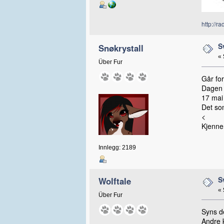
http://r
S
Snøkrystall
«
Über Fur
Går for
Dagen s
17 mai 
Det som
<
Kjenner
Innlegg: 2189
S
Wolftale
«
Über Fur
Syns de
Andre 