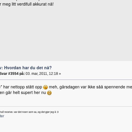
r meg litt verdifull akkurat nå!
v: Hvordan har du det nå?
Svar #3554 på:
03. mar, 2011, 12:18 »
* har nettopp stått opp
meh, gårsdagen var ikke såå spennende men fi
n går helt supert her nu
all receive. var det noen som sa, og det gjør jeg å :3
ter