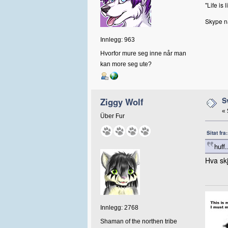
"Life is
Skype n
Innlegg: 963
Hvorfor mure seg inne når man
kan more seg ute?
S
Ziggy Wolf
«
Über Fur
Sitat fr
huff
Hva sk
Innlegg: 2768
Shaman of the northen tribe