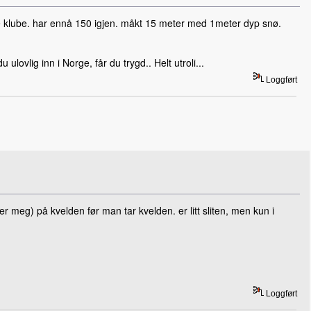
ke klube. har ennå 150 igjen. måkt 15 meter med 1meter dyp snø.
 ulovlig inn i Norge, får du trygd.. Helt utroli...
Loggført
ler meg) på kvelden før man tar kvelden. er litt sliten, men kun i
Loggført