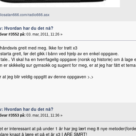
adiosatan666.com/radio666.asx
v: Hvordan har du det nå?
Svar #3552 på:
03. mar, 2011, 11:26 »
håndsvis greit med meg. Ikke for trøtt x3
tarta greit, før det gikk i bånn ved hjelp av en enkel oppgave.
tale.. Vi skal ha en tverrfagelig oppgave (norsk og historie) om å lage en
 er skikkelig sur gymsokk og sugent for meg, er at jeg har fått et tema s
 at jeg blir veldig oppgitt av denne oppgaven >.>
v: Hvordan har du det nå?
Svar #3553 på:
03. mar, 2011, 11:36 »
t er interessant at på under 1 år har jeg lært meg 8 nye metoder(fordel
klare knapt å lære et på et år x3 I ARE SMRT!