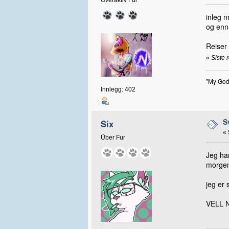
inleg 
og enn
Reiser 
«
Siste 
"My God
Innlegg: 402
S
Six
«
Über Fur
Jeg har
morgen
jeg er 
VELL 