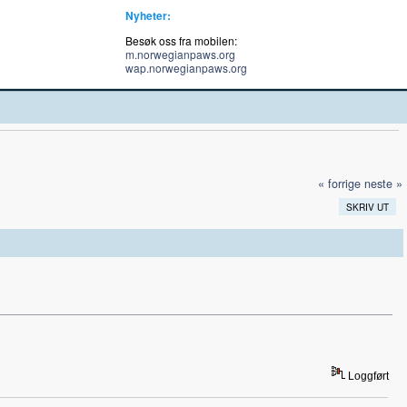
Nyheter:
Besøk oss fra mobilen:
m.norwegianpaws.org
wap.norwegianpaws.org
« forrige
neste »
SKRIV UT
Loggført