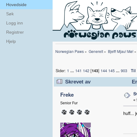
Hovedside
Søk
Logg inn
Registrer
Hjelp
Norwegian Paws
»
Generelt
»
Bjeff! Mjau! Mø!
»
Sider:
1
...
141
142
[
143
]
144
145
...
903
Til
Skrevet av
Em
S
Freke
«
Senior Fur
huff...