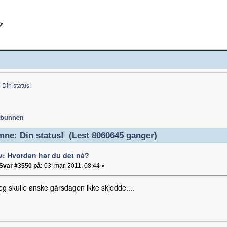
Din status!
 bunnen
ne: Din status! (Lest 8060645 ganger)
v: Hvordan har du det nå?
Svar #3550 på:
03. mar, 2011, 08:44 »
 jeg skulle ønske gårsdagen ikke skjedde....