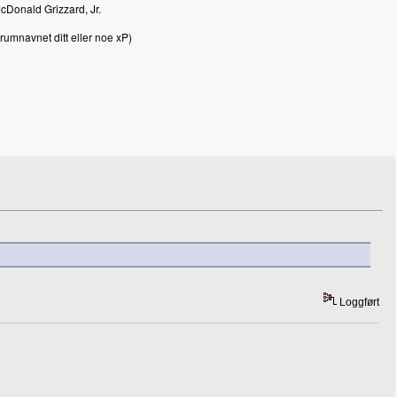
McDonald Grizzard, Jr.
mnavnet ditt eller noe xP)
Loggført