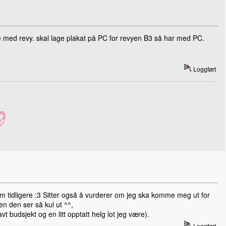
bbe med revy. skal lage plakat på PC for revyen B3 så har med PC.
Loggført
jem tidligere :3 Sitter også å vurderer om jeg ska komme meg ut for
den den ser så kul ut ^^,
t budsjekt og en litt opptatt helg lot jeg være).