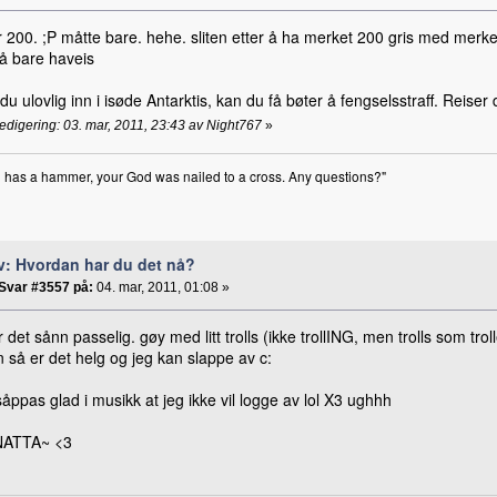
nr 200. ;P måtte bare. hehe. sliten etter å ha merket 200 gris med mer
å bare haveis
du ulovlig inn i isøde Antarktis, kan du få bøter å fengselsstraff. Reiser du
redigering: 03. mar, 2011, 23:43 av Night767
»
 has a hammer, your God was nailed to a cross. Any questions?"
v: Hvordan har du det nå?
Svar #3557 på:
04. mar, 2011, 01:08 »
 det sånn passelig. gøy med litt trolls (ikke trollING, men trolls som trol
 så er det helg og jeg kan slappe av c:
såppas glad i musikk at jeg ikke vil logge av lol X3 ughhh
NATTA~ <3