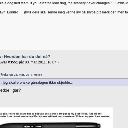
 like a dogsled team. If you ain't the lead dog, the scenery never changes." ~ Lewis 
avn: Loniler (hvis dere skal sende meg venne inv på skype plz merk den men foru
v: Hvordan har du det nå?
Svar #3551 på:
03. mar, 2011, 10:07 »
a: Freke på 03. mar, 2011, 08:44
... jeg skulle ønske gårsdagen ikke skjedde....
jedde i går?