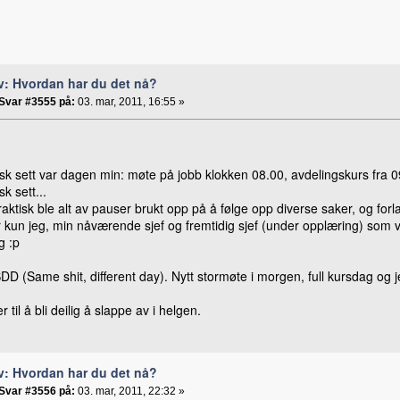
v: Hvordan har du det nå?
Svar #3555 på:
03. mar, 2011, 16:55 »
sk sett var dagen min: møte på jobb klokken 08.00, avdelingskurs fra 09.
sk sett...
aktisk ble alt av pauser brukt opp på å følge opp diverse saker, og for
r kun jeg, min nåværende sjef og fremtidig sjef (under opplæring) som
g :p
DD (Same shit, different day). Nytt stormøte i morgen, full kursdag og j
til å bli deilig å slappe av i helgen.
v: Hvordan har du det nå?
Svar #3556 på:
03. mar, 2011, 22:32 »