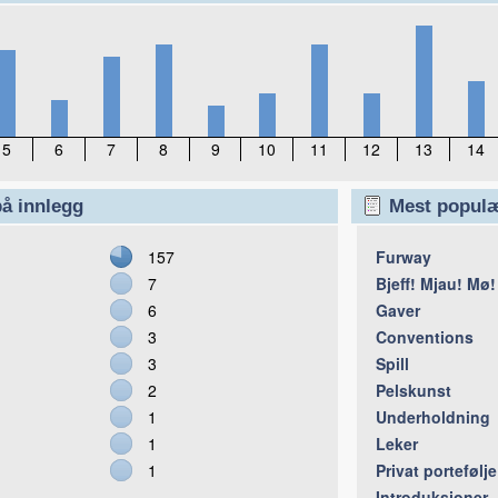
5
6
7
8
9
10
11
12
13
14
å innlegg
Mest populæ
157
Furway
7
Bjeff! Mjau! Mø!
6
Gaver
3
Conventions
3
Spill
2
Pelskunst
1
Underholdning
1
Leker
1
Privat portefølje
Introduksjoner