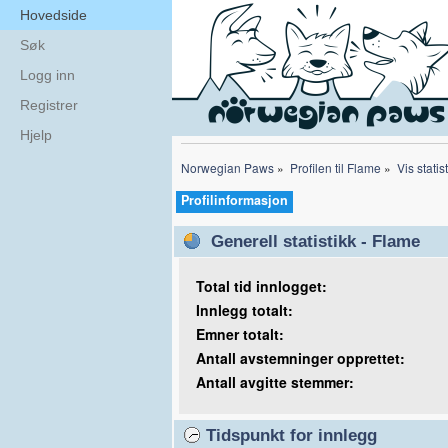
Hovedside
Søk
Logg inn
Registrer
Hjelp
Norwegian Paws
»
Profilen til Flame
»
Vis statis
Profilinformasjon
Generell statistikk - Flame
Total tid innlogget:
Innlegg totalt:
Emner totalt:
Antall avstemninger opprettet:
Antall avgitte stemmer:
Tidspunkt for innlegg