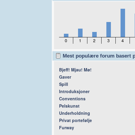
0
1
2
3
4
Mest populære forum basert p
Bjeff! Mjau! Mø!
Gaver
Spill
Introduksjoner
Conventions
Pelskunst
Underholdning
Privat portefølje
Furway