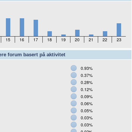
15
16
17
18
19
20
21
22
23
re forum basert på aktivitet
0.93%
0.37%
0.28%
0.12%
0.09%
0.06%
0.05%
0.03%
0.03%
0.02%