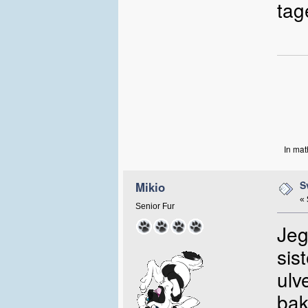
tag
In mat
S
Mikio
«
Senior Fur
Jeg
sis
ulv
bak