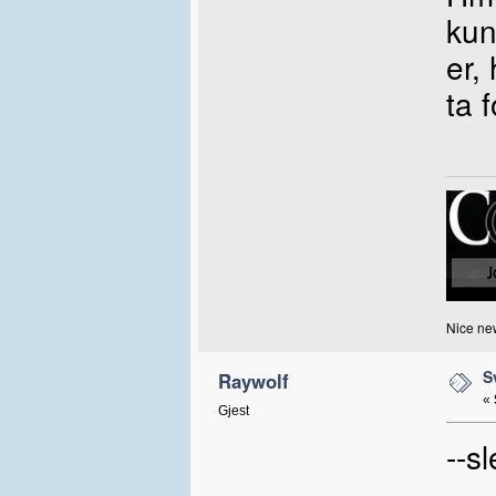
kun
er,
ta f
Nice new
S
Raywolf
«
Gjest
--sl