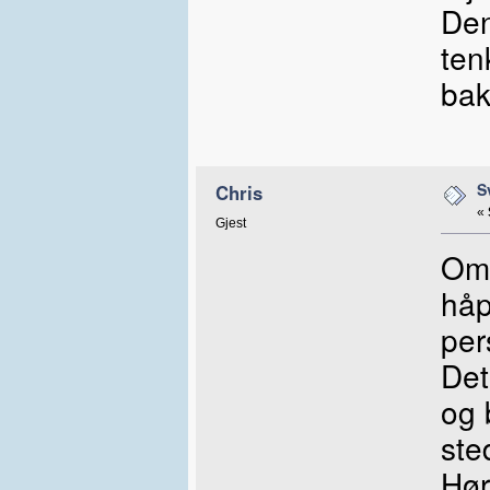
Den
ten
bak
S
Chris
«
Gjest
Om 
håp
per
Det
og 
ste
Hør