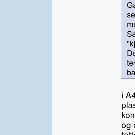
Ga
se
me
Sa
"k
De
te
ba
i A
pla
kom
og 
tat