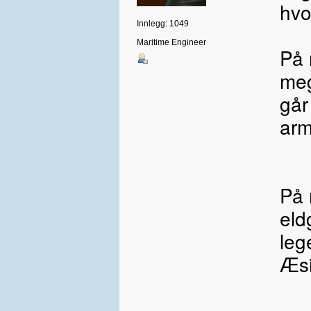
hvo
Innlegg: 1049
Maritime Engineer
På 
meg
går
arm
På 
eld
leg
Æsi