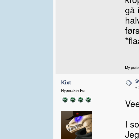
gå 
hal
før
*fl
My perso
S
Kixt
«
Hyperaktiv Fur
Vee
I s
Jeg