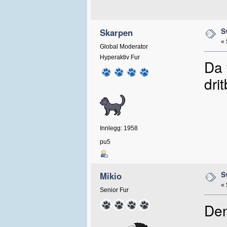
S
Skarpen
«
Global Moderator
Hyperaktiv Fur
Da 
drit
Innlegg: 1958
pu5
S
Mikio
«
Senior Fur
Den