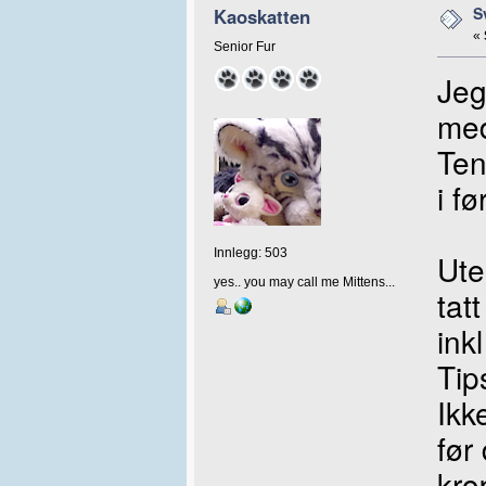
S
Kaoskatten
«
Senior Fur
Jeg
med
Ten
i f
Innlegg: 503
Ute
yes.. you may call me Mittens...
tat
ink
Tip
Ikk
før
kro