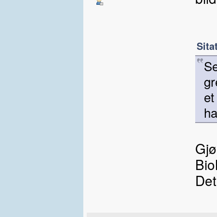
Sita
Se
gr
et
ha
Gjø
Bio
Det 