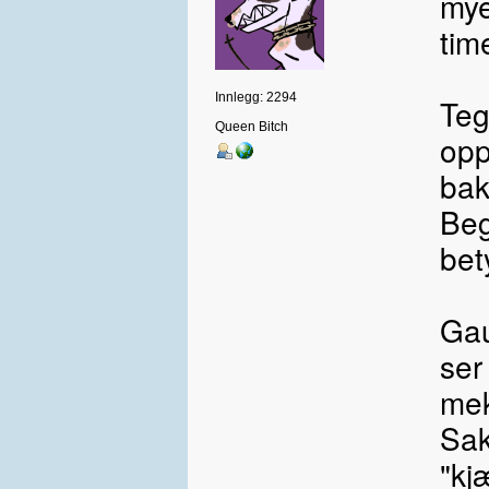
mye
tim
Innlegg: 2294
Teg
Queen Bitch
opp
bak
Beg
bet
Gau
ser
mek
Sak
"kjæ