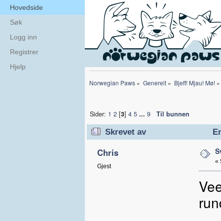
Hovedside
Søk
Logg inn
Registrer
Hjelp
Norwegian Paws
»
Generelt
»
Bjeff! Mjau! Mø!
»
Sider:
1
2
[
3
]
4
5
...
9
Til bunnen
Skrevet av
Em
S
Chris
«
Gjest
Vee
run