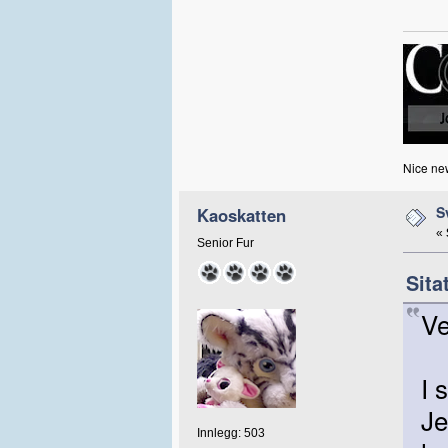
Nice new
S
Kaoskatten
«
Senior Fur
Sita
Ve
I 
Je
Innlegg: 503