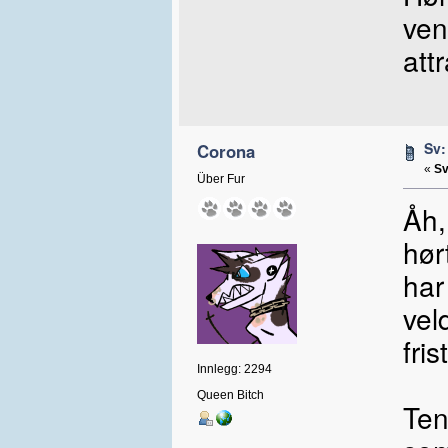
ven
attr
Sv:
Corona
«
Sv
Über Fur
Åh,
hør
har
vel
fri
Innlegg: 2294
Queen Bitch
Ten