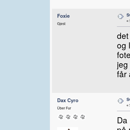
S
Foxie
«
Gjest
det
og 
fot
jeg
får
S
Dax Cyro
«
Über Fur
Da 
på 