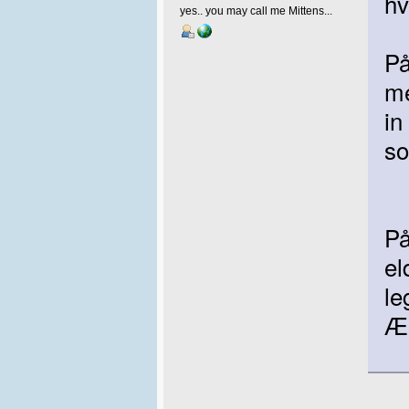
hv
yes.. you may call me Mittens...
På
me
in
so
På
el
le
Æs