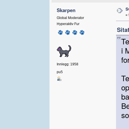
S
Skarpen
«
Global Moderator
Hyperaktiv Fur
Sita
Te
i 
fo
Innlegg: 1958
pu5
Te
op
ba
Be
so