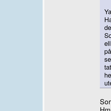
Ya
Ha
de
So
el
på
se
ta
he
ut
Sor
Hmm