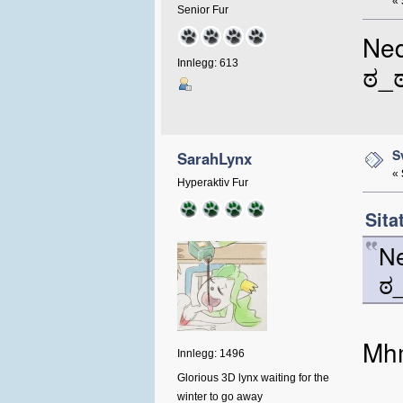
«
Senior Fur
Ned
Innlegg: 613
ಠ_
S
SarahLynx
«
Hyperaktiv Fur
Sita
Ne
ಠ
Mh
Innlegg: 1496
Glorious 3D lynx waiting for the
winter to go away