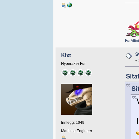
FurAffini
S
Kixt
«
Hyperaktiv Fur
Sita
Si
Innlegg: 1049
Maritime Engineer