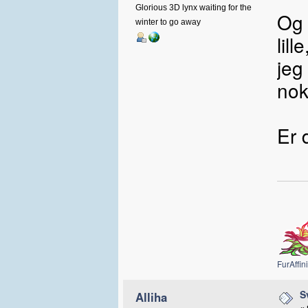
Glorious 3D lynx waiting for the
Og 
winter to go away
lil
jeg
nok 
Er 
FurAffini
S
Alliha