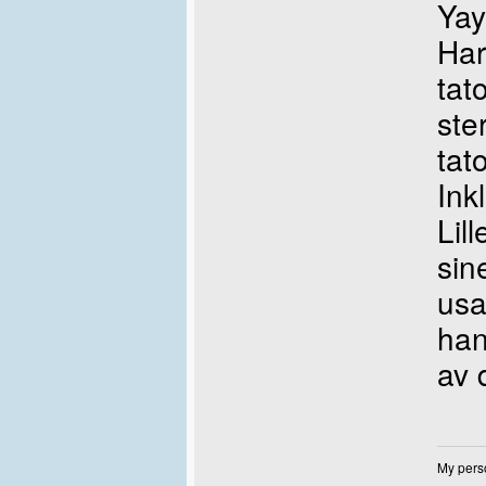
Yay
Har
tat
ste
tat
Ink
Lil
sin
usa
han
av 
My perso