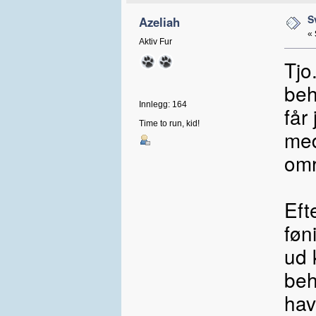
S
Azeliah
«
Aktiv Fur
Tjo
beh
Innlegg: 164
får
Time to run, kid!
med
omr
Eft
føn
ud 
beh
hav