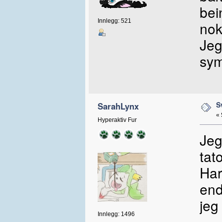
bei
Innlegg: 521
nok
Jeg
sym
S
SarahLynx
«
Hyperaktiv Fur
Jeg
tat
Har
end
jeg
Innlegg: 1496