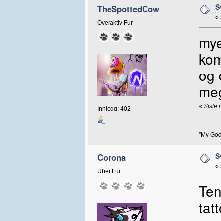
S
TheSpottedCow
«
Overaktiv Fur
mye
kom
og 
meg
«
Siste 
Innlegg: 402
"My God
S
Corona
«
Über Fur
Ten
tat