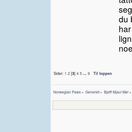
seg
du 
har
lig
noe
Sider:
1
2
[
3
]
4
5
...
9
Til toppen
Norwegian Paws
»
Generelt
»
Bjeff! Mjau! Mø!
»