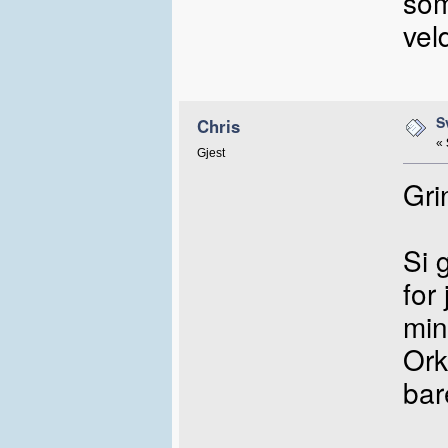
som
veld
S
Chris
«
Gjest
Gri
Si 
for
min
Ork
bar