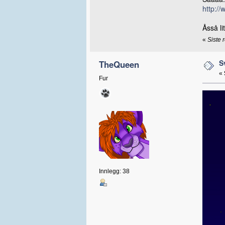
http://
Åsså li
«
Siste 
S
TheQueen
«
Fur
Innlegg: 38