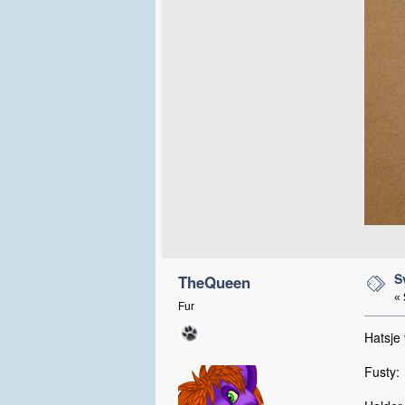
S
TheQueen
«
Fur
Hatsje 
Fusty: