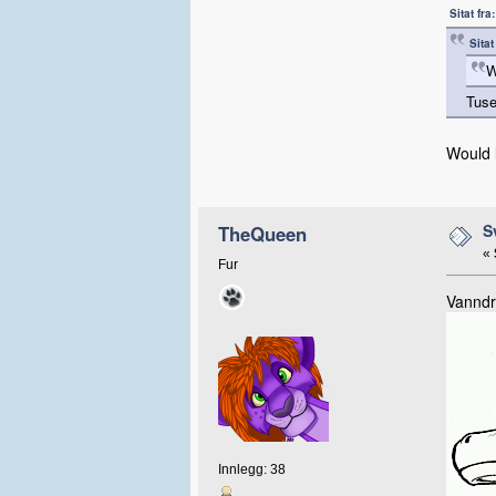
Sitat fr
Sita
W
Tus
Would 
S
TheQueen
«
Fur
Vanndr
Innlegg: 38