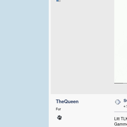
S
TheQueen
«
Fur
Litt TL
Gammel