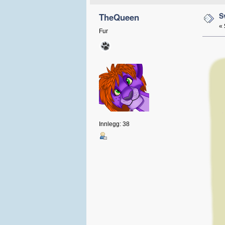
S
TheQueen
«
Fur
Innlegg: 38