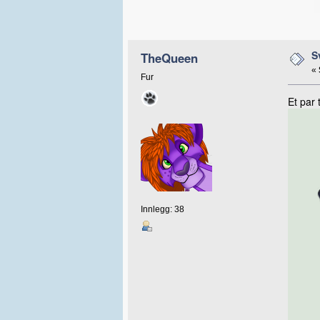
S
TheQueen
«
Fur
Et par 
Innlegg: 38