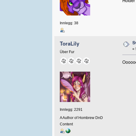
Holder
Innlegg: 38
S
ToraLily
«
Über Fur
Ooooooh
Innlegg: 2291
A Author of Hombrew DnD
Content