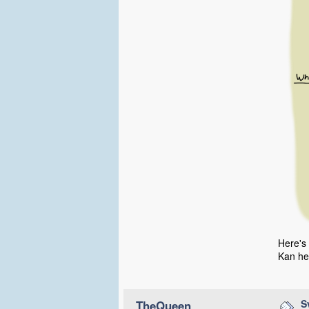
Here's
Kan hen
S
TheQueen