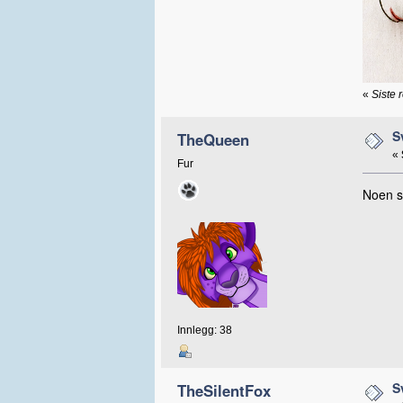
«
Siste 
S
TheQueen
«
Fur
Noen s
Innlegg: 38
S
TheSilentFox