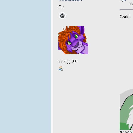
«
Fur
Cork:
Innlegg: 38
Såååå.