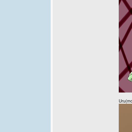
Uru(mor