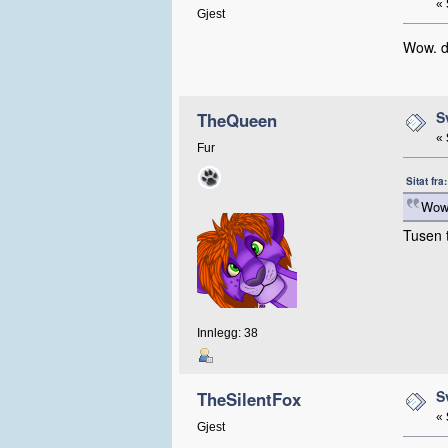
«
Gjest
Wow. du
S
TheQueen
«
Fur
Sitat fr
Wow.
Tusen 
Innlegg: 38
S
TheSilentFox
«
Gjest