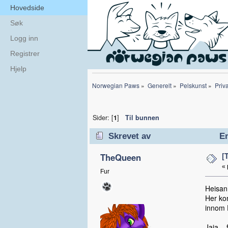
Hovedside
Søk
Logg inn
Registrer
Hjelp
Norwegian Paws
»
Generelt
»
Pelskunst
»
Priva
Sider: [
1
]
Til bunnen
Skrevet av
Em
[
TheQueen
«
Fur
Heisan
Her kom
innom 
Jaja...