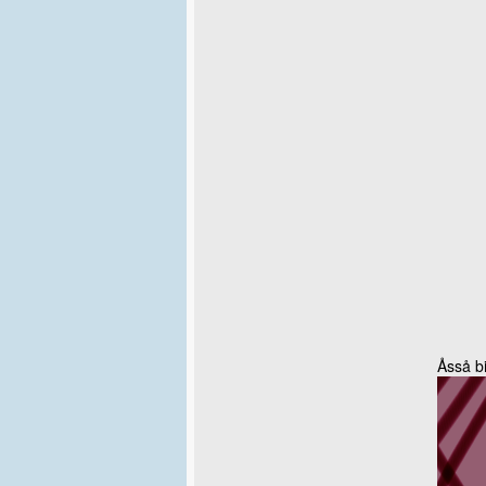
Åsså b