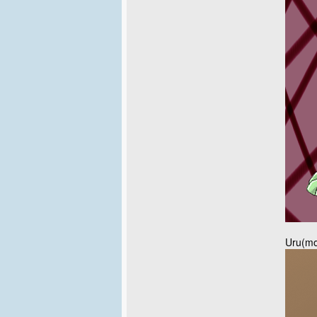
Uru(mor