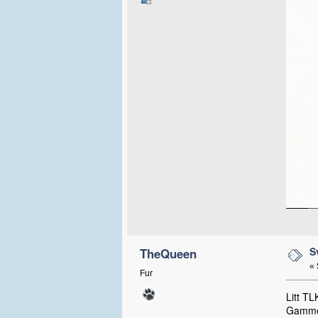
S
TheQueen
«
Fur
Litt TL
Gammel