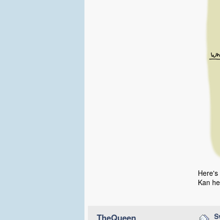
Here's
Kan hen
S
TheQueen