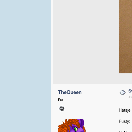
S
TheQueen
«
Fur
Hatsje 
Fusty: