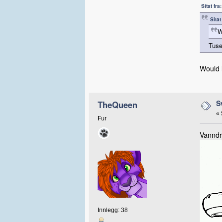
Sitat fr
Sita
W
Tus
Would 
S
TheQueen
«
Fur
Vanndr
Innlegg: 38