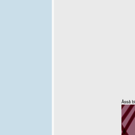
Åsså b