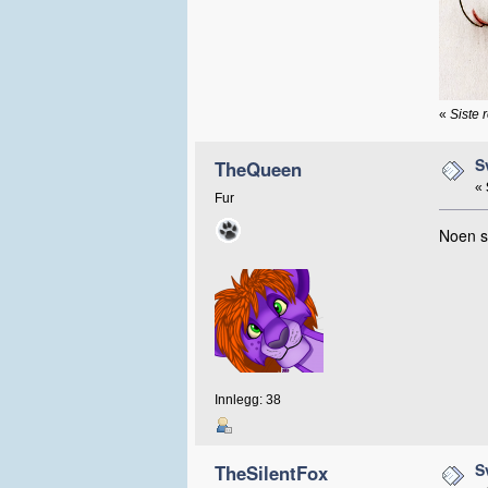
«
Siste 
S
TheQueen
«
Fur
Noen s
Innlegg: 38
S
TheSilentFox