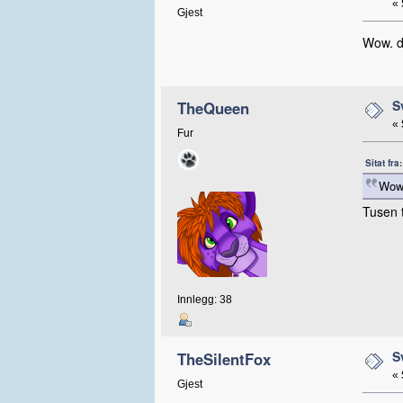
«
Gjest
Wow. du
S
TheQueen
«
Fur
Sitat fr
Wow.
Tusen 
Innlegg: 38
S
TheSilentFox
«
Gjest