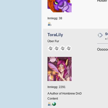
Holder
Innlegg: 38
S
ToraLily
«
Über Fur
Ooooooh
Innlegg: 2291
A Author of Hombrew DnD
Content