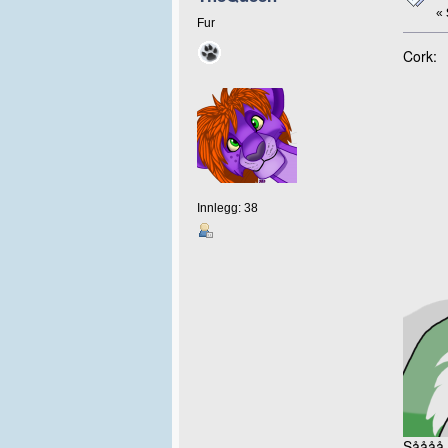
«
Fur
Cork:
Innlegg: 38
Såååå.