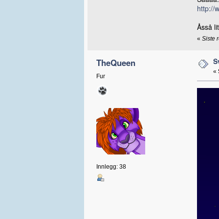
http://
Åsså li
«
Siste 
S
TheQueen
«
Fur
Innlegg: 38