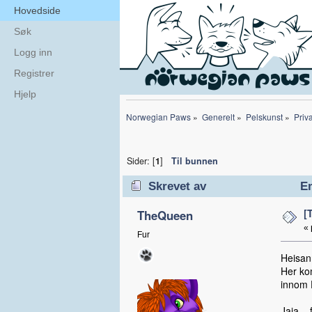
Hovedside
Søk
Logg inn
Registrer
Hjelp
Norwegian Paws
»
Generelt
»
Pelskunst
»
Priva
Sider: [
1
]
Til bunnen
Skrevet av
Em
[
TheQueen
«
Fur
Heisan
Her kom
innom 
Jaja...