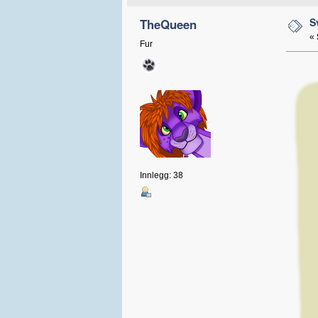
S
TheQueen
«
Fur
Innlegg: 38