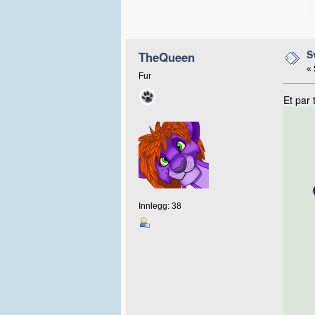
S
TheQueen
«
Fur
Et par 
Innlegg: 38