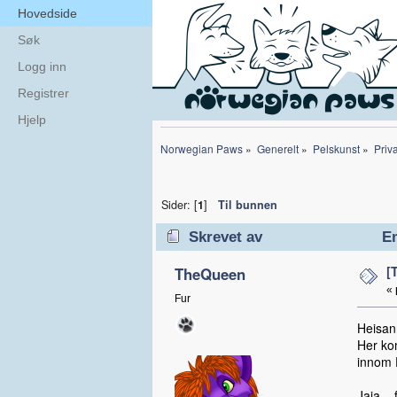
Hovedside
Søk
Logg inn
Registrer
Hjelp
Norwegian Paws
»
Generelt
»
Pelskunst
»
Priva
Sider: [
1
]
Til bunnen
Skrevet av
Em
[
TheQueen
«
Fur
Heisan
Her kom
innom 
Jaja...