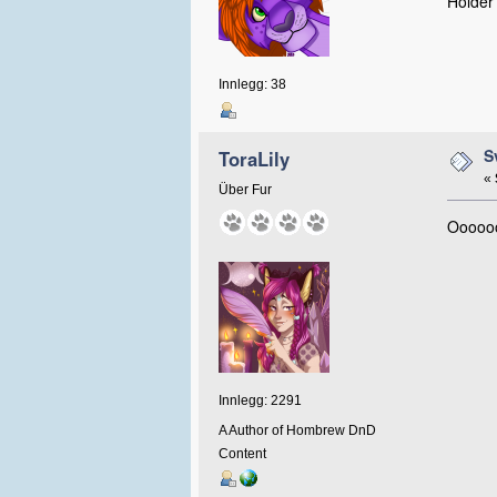
Holder
Innlegg: 38
S
ToraLily
«
Über Fur
Ooooooh
Innlegg: 2291
A Author of Hombrew DnD
Content