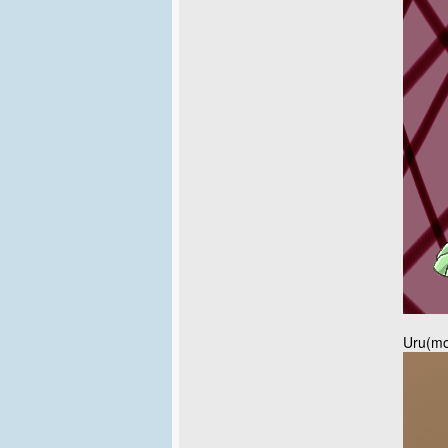
Uru(mor