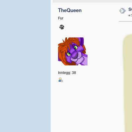
S
TheQueen
«
Fur
Innlegg: 38