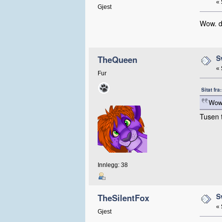
«
Gjest
Wow. du
S
TheQueen
«
Fur
Sitat fr
Wow.
Tusen 
Innlegg: 38
S
TheSilentFox
«
Gjest