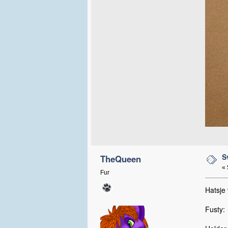
S
TheQueen
«
Fur
Hatsje 
Fusty: