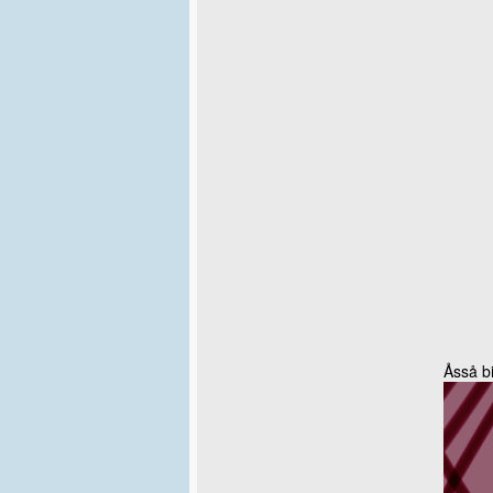
Åsså b