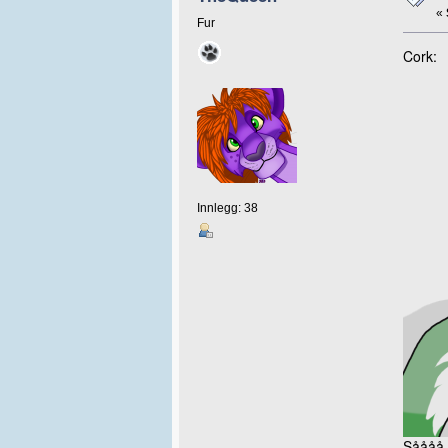
«
Fur
Cork:
Innlegg: 38
Såååå.