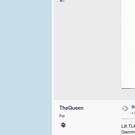
S
TheQueen
«
Fur
Litt TL
Gammel