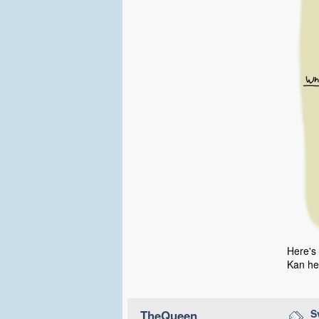
Here's
Kan hen
S
TheQueen