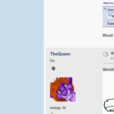
Sitat fr
Sita
W
Tus
Would 
S
TheQueen
«
Fur
Vanndr
Innlegg: 38