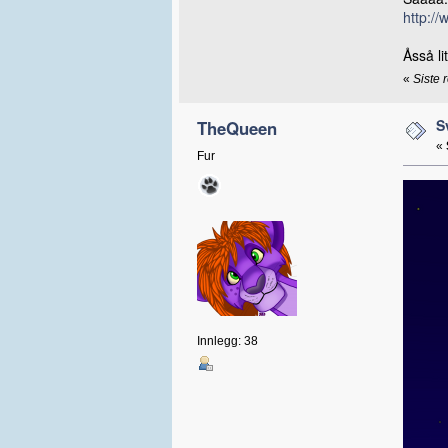
http://
Åsså li
«
Siste 
S
TheQueen
«
Fur
Innlegg: 38