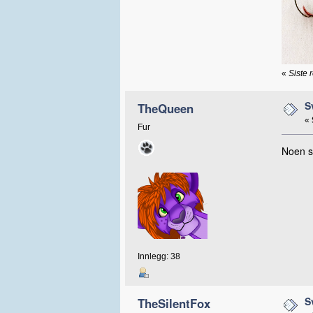
«
Siste 
S
TheQueen
«
Fur
Noen s
Innlegg: 38
S
TheSilentFox