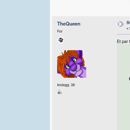
S
TheQueen
«
Fur
Et par 
Innlegg: 38