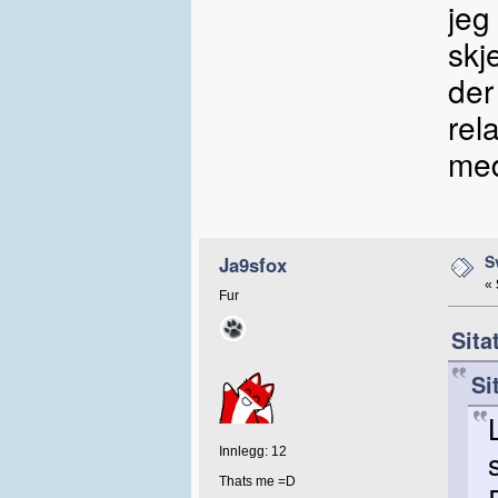
jeg
skj
der
rel
med
S
Ja9sfox
«
Fur
Sita
Si
Innlegg: 12
Thats me =D