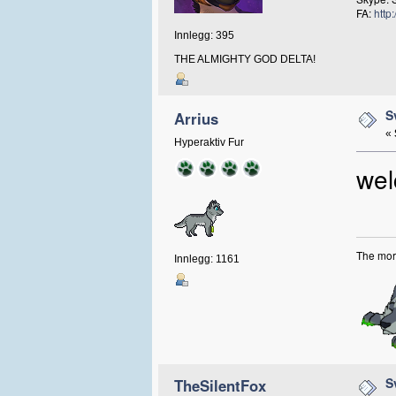
FA:
http
Innlegg: 395
THE ALMIGHTY GOD DELTA!
S
Arrius
«
Hyperaktiv Fur
wel
The more
Innlegg: 1161
S
TheSilentFox