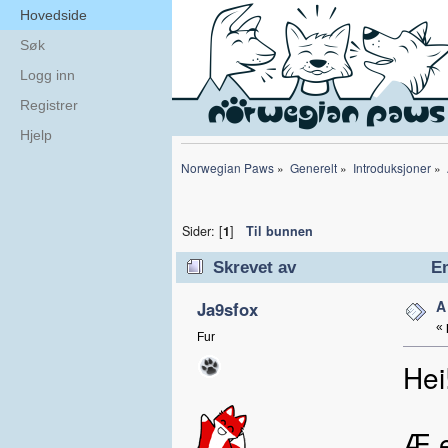
Hovedside
Søk
Logg inn
Registrer
Hjelp
Norwegian Paws
»
Generelt
»
Introduksjoner
»
Sider: [
1
]
Til bunnen
Skrevet av
Em
A
Ja9sfox
«
Fur
Hei
Æ e