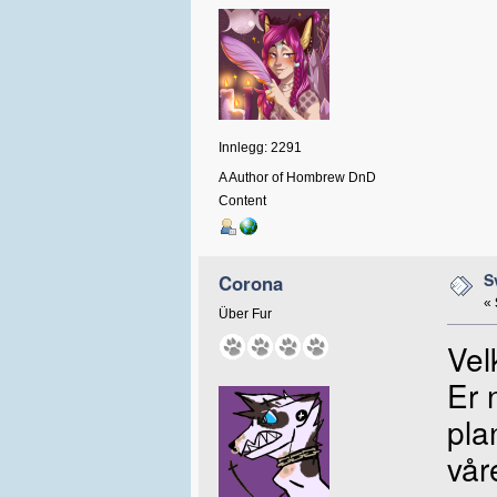
Innlegg: 2291
A Author of Hombrew DnD
Content
S
Corona
«
Über Fur
Vel
Er 
pla
vår