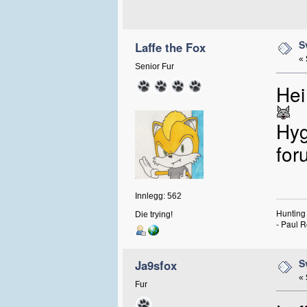
S
Laffe the Fox
«
Senior Fur
Hei
Hyg
for
Innlegg: 562
Hunting 
Die trying!
- Paul R
S
Ja9sfox
«
Fur