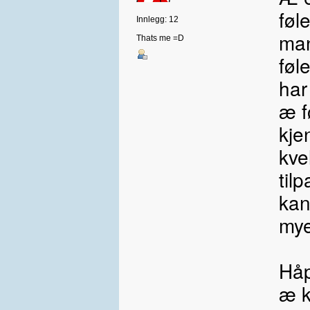
føl
Innlegg: 12
man
Thats me =D
føl
har
æ f
kje
kve
til
kan
mye
Håp
æ 