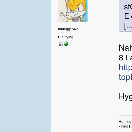
st
E 
[..
Innlegg: 562
Die trying!
Nah
8 i 
htt
top
Hyg
Hunting 
- Paul R