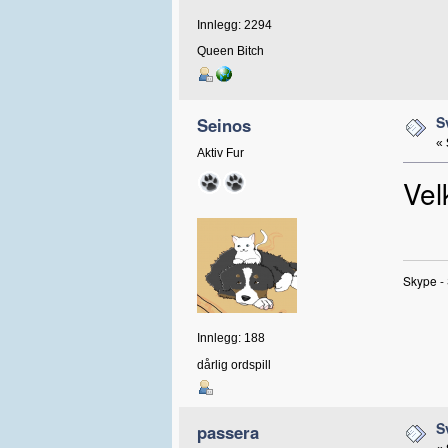
Innlegg: 2294
Queen Bitch
S
Seinos
«
Aktiv Fur
Vel
Skype -
Innlegg: 188
dårlig ordspill
S
passera