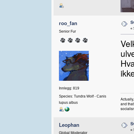
S
roo_fan
«
Senior Fur
Vel
ulv
Hva
ikk
Innlegg: 819
Species: Tundra Wolf - Canis
Actually
lupus albus
and that
socialis
S
Leophan
«
Global Moderator