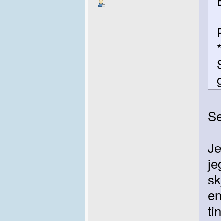
Se
Je
je
sk
en
ti