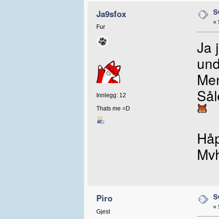
S
Ja9sfox
«
Fur
Ja 
und
Men
Sål
Innlegg: 12
Thats me =D
Håp
Mvh
S
Piro
«
Gjest