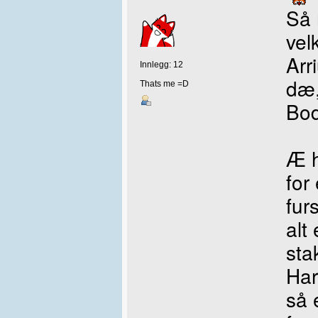
Så 
vel
Arr
Innlegg: 12
dæ,
Thats me =D
Bod
Æ h
for
fur
alt
sta
Har
så 