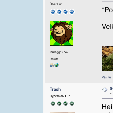
Über Fur
*Po
Vel
Innlegg: 2747
Rawr!
Min FA
S
Trash
«
Hyperaktiv Fur
Hei