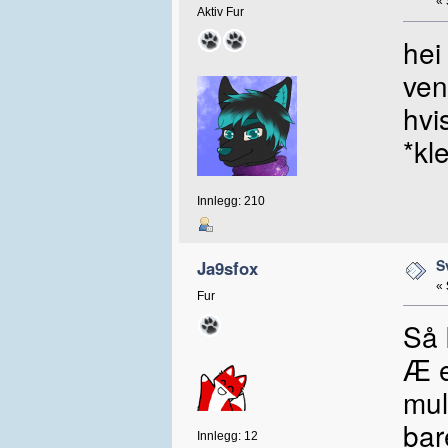
«
Aktiv Fur
hei
ven
hvi
*kl
Innlegg: 210
S
Ja9sfox
«
Fur
Så 
Æ e
mul
bar
Innlegg: 12