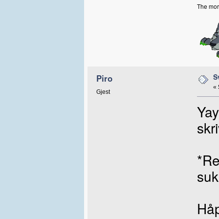
The more
S
Piro
«
Gjest
Yay
skr
*Re
suk
Håp