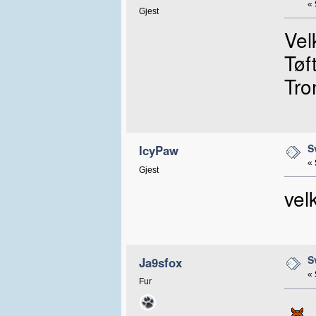
«
Gjest
Vel
Tøft
Tro
S
IcyPaw
«
Gjest
vel
S
Ja9sfox
«
Fur