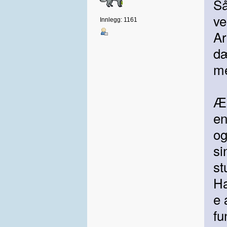
Så
ve
Innlegg: 1161
Ar
dæ
me
Æ 
en
og
si
s
Ha
e 
fu