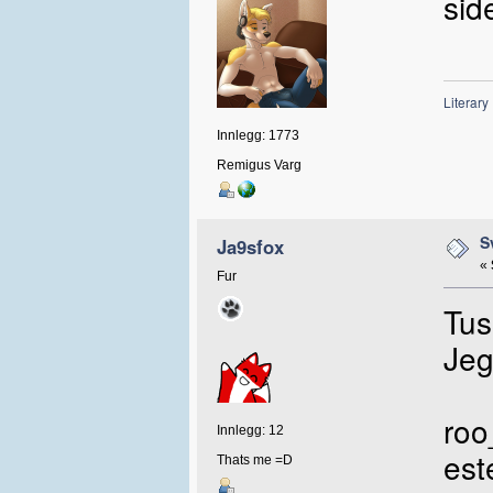
sid
Literary
Innlegg: 1773
Remigus Varg
S
Ja9sfox
«
Fur
Tus
Jeg
roo
Innlegg: 12
est
Thats me =D