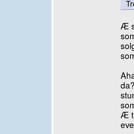
Tr
Æ s
so
sol
som
Aha
da?
stu
so
Æ t
eve