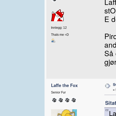
Laf
stO
E d
Innlegg: 12
Pi
Thats me =D
an
Så 
gjø
S
Laffe the Fox
«
Senior Fur
Sita
La