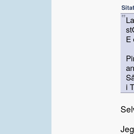
Sita
La
st
E 
P
a
Så
i 
Sel
Jeg