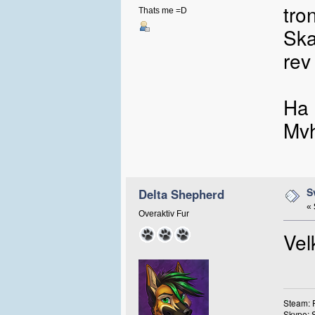
tro
Thats me =D
Ska
rev
Ha 
Mvh
S
Delta Shepherd
«
Overaktiv Fur
Vel
Steam: 
Skype: 