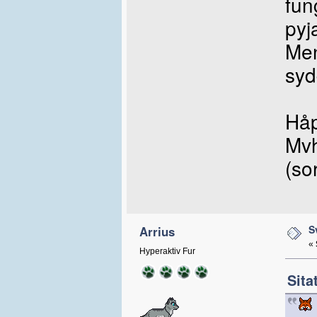
fun
py
Men
syd
Håp
Mvh
(so
S
Arrius
«
Hyperaktiv Fur
Sita