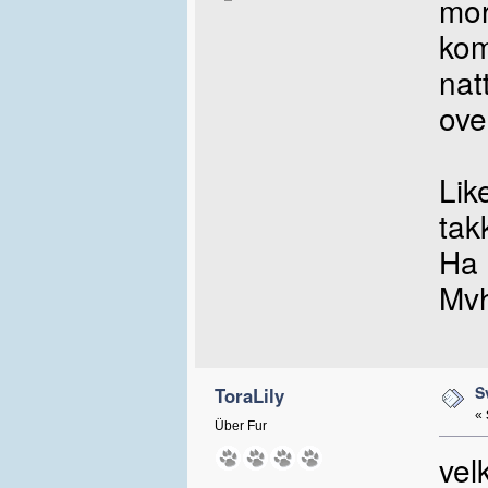
mor
kom
nat
ove
Lik
tak
Ha 
Mvh
S
ToraLily
«
Über Fur
vel