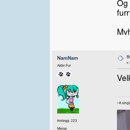
Og 
fur
Mvh
S
NamNam
«
Aktiv Fur
Vel
~A singl
Innlegg: 223
Meow.