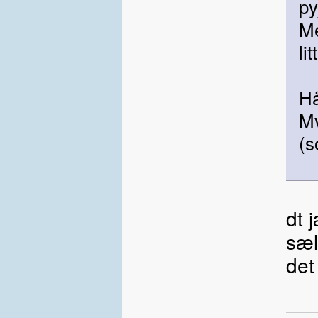
p
Me
li
Hå
Mv
(s
dt 
sæl
det