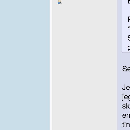
Se
Je
je
sk
en
ti