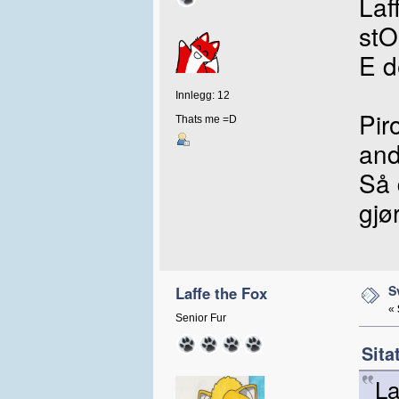
Laf
stO
E d
Innlegg: 12
Pi
Thats me =D
an
Så 
gjø
S
Laffe the Fox
«
Senior Fur
Sita
La