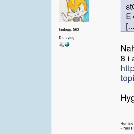
st
E 
[..
Innlegg: 562
Die trying!
Nah
8 i 
htt
top
Hyg
Hunting 
- Paul R