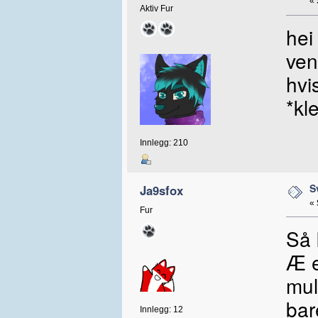
«
Aktiv Fur
hei
ven
hvi
*kl
Innlegg: 210
S
Ja9sfox
«
Fur
Så 
Æ e
mul
bar
Innlegg: 12