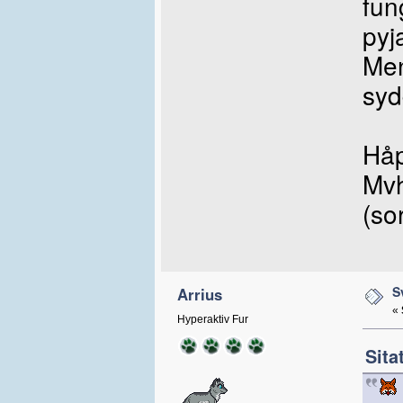
fun
py
Men
syd
Håp
Mvh
(so
S
Arrius
«
Hyperaktiv Fur
Sita