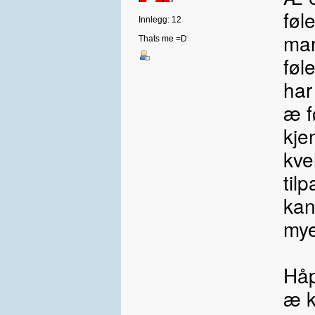
føl
Innlegg: 12
man
Thats me =D
føl
har
æ f
kje
kve
til
kan
mye
Håp
æ 