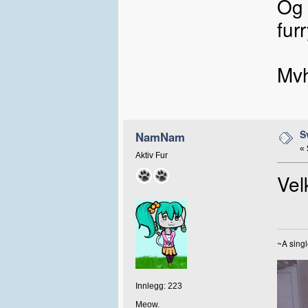
Og 
fur
Mvh
S
NamNam
«
Aktiv Fur
Vel
~A singl
Innlegg: 223
Meow.