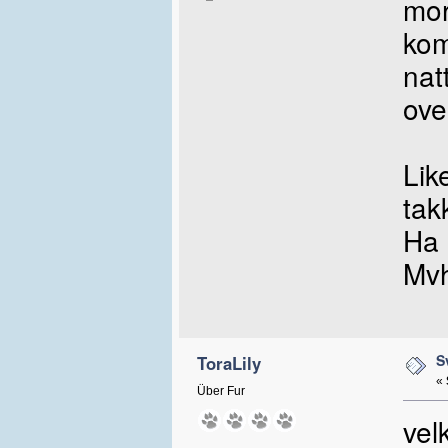
mor
kom
nat
ove
Lik
tak
Ha 
Mvh
S
ToraLily
«
Über Fur
vel