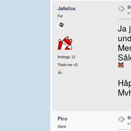
S
Ja9sfox
«
Fur
Ja 
und
Men
Sål
Innlegg: 12
Thats me =D
Håp
Mvh
S
Piro
«
Gjest