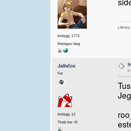
sid
Literary
Innlegg: 1773
Remigus Varg
S
Ja9sfox
«
Fur
Tus
Jeg
roo
Innlegg: 12
est
Thats me =D