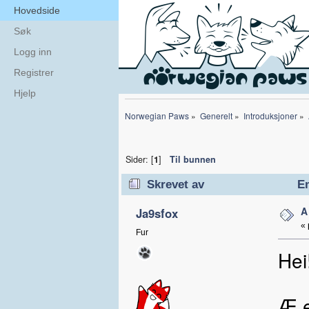
Hovedside
Søk
Logg inn
Registrer
Hjelp
Norwegian Paws
»
Generelt
»
Introduksjoner
»
Sider: [
1
]
Til bunnen
Skrevet av
Em
A
Ja9sfox
«
Fur
Hei
Æ e