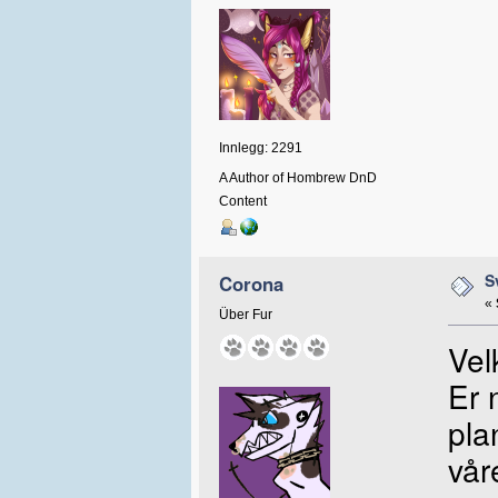
Innlegg: 2291
A Author of Hombrew DnD
Content
S
Corona
«
Über Fur
Vel
Er 
pla
vår