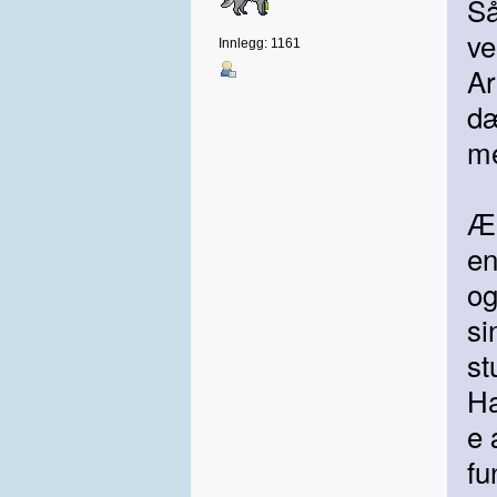
Så
ve
Innlegg: 1161
Ar
dæ
me
Æ 
en
og
si
s
Ha
e 
fu