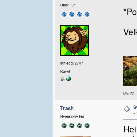
Über Fur
*Po
Vel
Innlegg: 2747
Rawr!
Min FA
S
Trash
«
Hyperaktiv Fur
Hei