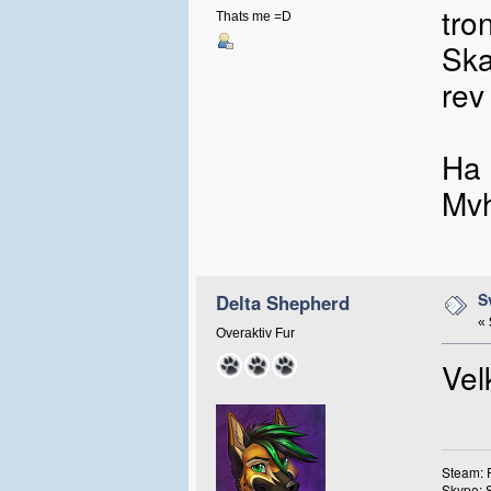
tro
Thats me =D
Ska
rev
Ha 
Mvh
S
Delta Shepherd
«
Overaktiv Fur
Vel
Steam: 
Skype: 