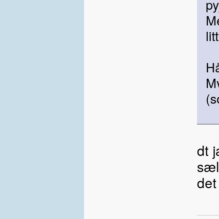
p
Me
li
Hå
Mv
(s
dt 
sæl
det