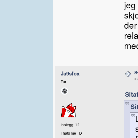
jeg
skj
der
rel
med
S
Ja9sfox
«
Fur
Sita
Si
Innlegg: 12
Thats me =D