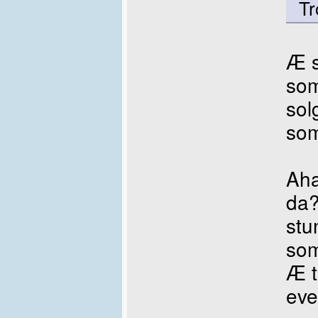
Tr
Æ s
so
sol
som
Aha
da?
stu
so
Æ t
eve