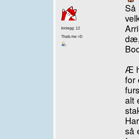
Så 
vel
Arr
Innlegg: 12
dæ,
Thats me =D
Bod
Æ h
for
fur
alt
sta
Har
så 