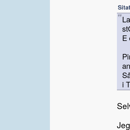
Sita
La
st
E 
P
a
Så
i 
Sel
Jeg