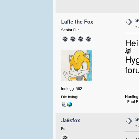
S
Laffe the Fox
«
Senior Fur
Hei
Hyg
for
Innlegg: 562
Hunting 
Die trying!
- Paul R
S
Ja9sfox
«
Fur