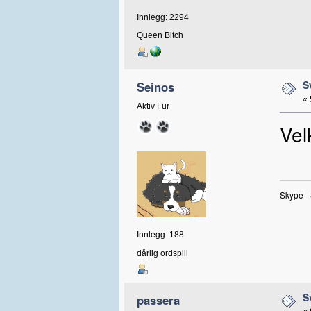
Innlegg: 2294
Queen Bitch
S
Seinos
«
Aktiv Fur
Vel
Skype -
Innlegg: 188
dårlig ordspill
S
passera