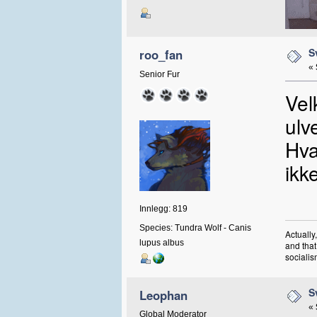
S
roo_fan
«
Senior Fur
Vel
ulv
Hva
ikk
Innlegg: 819
Species: Tundra Wolf - Canis
Actually
lupus albus
and that
socialis
S
Leophan
«
Global Moderator