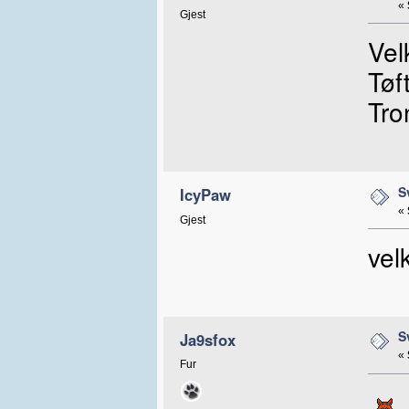
«
Gjest
Vel
Tøft
Tro
S
IcyPaw
«
Gjest
vel
S
Ja9sfox
«
Fur