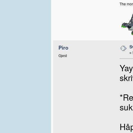
The more
S
Piro
«
Gjest
Yay
skr
*Re
suk
Håp