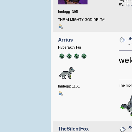
FA:
http
Innlegg: 395
THE ALMIGHTY GOD DELTA!
S
Arrius
«
Hyperaktiv Fur
wel
The more
Innlegg: 1161
S
TheSilentFox