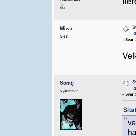
fle
S
Miwa
:
Gjest
«
Svar 
Vel
S
Somij
:
Nykommer
«
Svar 
Sita
ve
ha