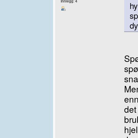
Innlegg: 4
hy
sp
dy
Spø
spø
sna
Men
enn
de
bru
hje