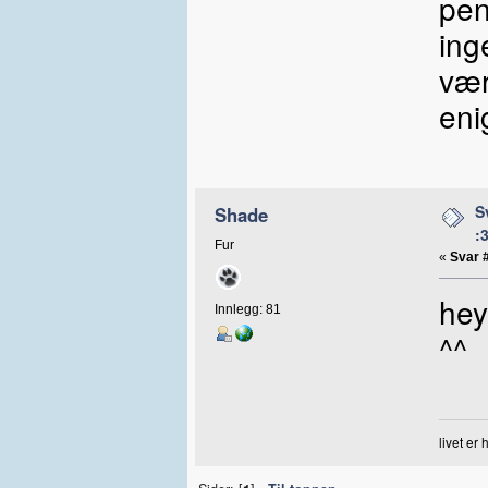
pen
ing
vær
eni
S
Shade
:
Fur
«
Svar 
hey
Innlegg: 81
^^
livet er