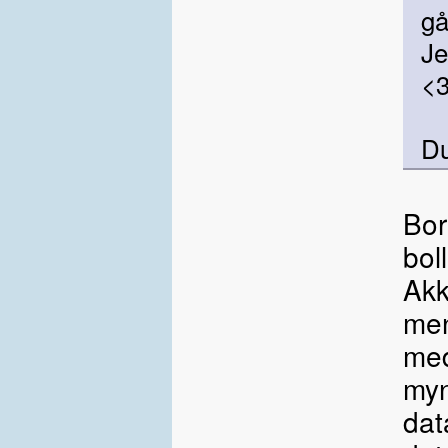
gå
Je
<3
D
Bor
bol
Akk
men
med
myn
dat