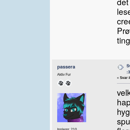
det
les
cre
Prø
tin
S
passera
:
Aktiv Fur
«
Svar 
vel
hap
hyg
spu
Innlegg: 210