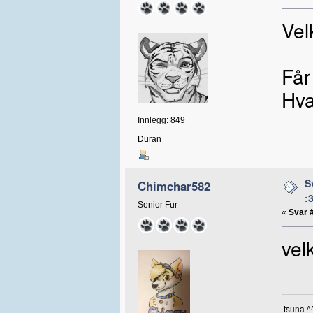
Vel
Får
Hva
Innlegg: 849
Duran
S
Chimchar582
:
Senior Fur
«
Svar 
ve
tsuna ^