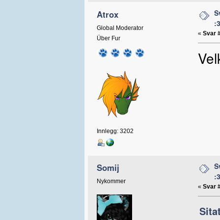
S
Atrox
:
Global Moderator
«
Svar 
Über Fur
Vel
Innlegg: 3202
S
Somij
:
Nykommer
«
Svar 
Sita