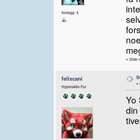
int
Innlegg: 4
sel
for
noe
meg
«
Siste 
S
felixcani
«
Hyperaktiv Fur
Yo 
din
tiv