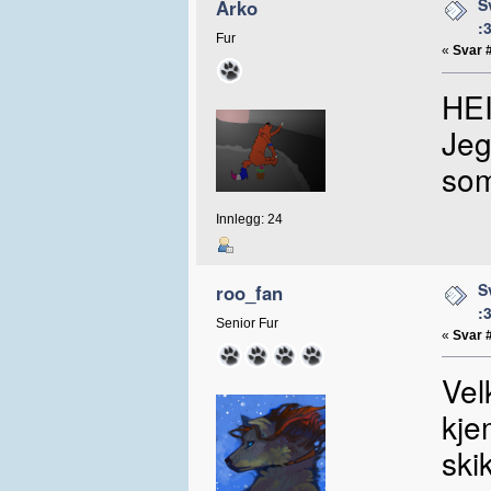
S
Arko
:
Fur
«
Svar 
HEI
Jeg
som
Innlegg: 24
S
roo_fan
:
Senior Fur
«
Svar 
Vel
kje
ski