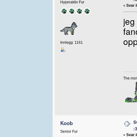
Hyperaktiv Fur
«
Svar 
jeg
fan
opp
Innlegg: 1161
The more
S
Koob
:
Senior Fur
«
Svar 