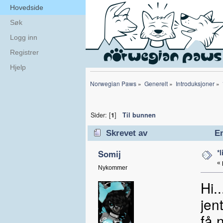
Hovedside
Søk
Logg inn
Registrer
Hjelp
Norwegian Paws
»
Generelt
»
Introduksjoner
»
Sider: [
1
]
Til bunnen
Skrevet av
Em
*
Somij
«
Nykommer
Hi.
jen
få 