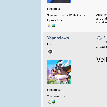
Innlegg: 819
Actually
Species: Tundra Wolf - Canis
and that
lupus albus
socialis
S
Vaporclaws
:
Fur
«
Svar 
Vel
Innlegg: 59
Yare Yare Daze