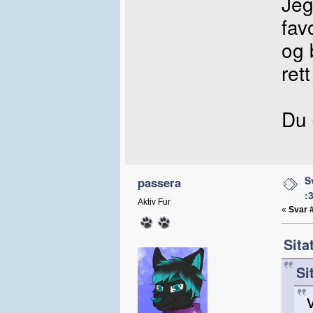
Jeg
fav
og 
ret
Du
S
passera
:
Aktiv Fur
«
Svar 
Sita
Si