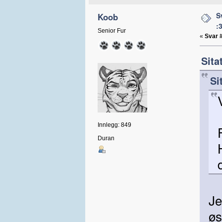
S
Koob
:
Senior Fur
«
Svar 
Sita
Si
Innlegg: 849
Duran
Je
øs