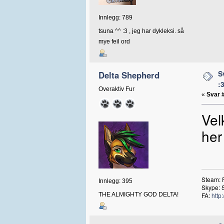
Innlegg: 789
tsuna ^^ :3 , jeg har dykleksi. så
mye feil ord
S
Delta Shepherd
:
Overaktiv Fur
«
Svar 
Vel
he
Steam: 
Innlegg: 395
Skype: 
THE ALMIGHTY GOD DELTA!
FA:
http