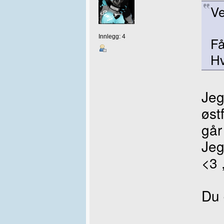
Ve
Innlegg: 4
Få
Hv
Jeg
øst
går
Jeg
<3 
Du