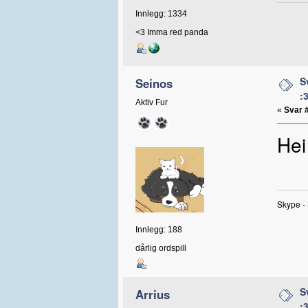
Innlegg: 1334
<3 Imma red panda
S
Seinos
:
Aktiv Fur
«
Svar 
Hei
Skype -
Innlegg: 188
dårlig ordspill
S
Arrius
: