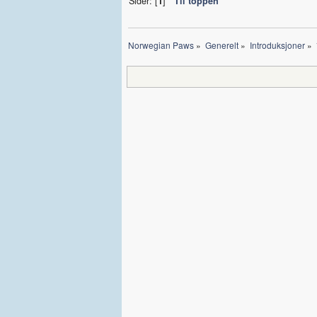
Sider: [
1
]
Til toppen
Norwegian Paws
»
Generelt
»
Introduksjoner
»