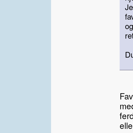
Je
fa
og
re
D
Favo
med
fer
ell