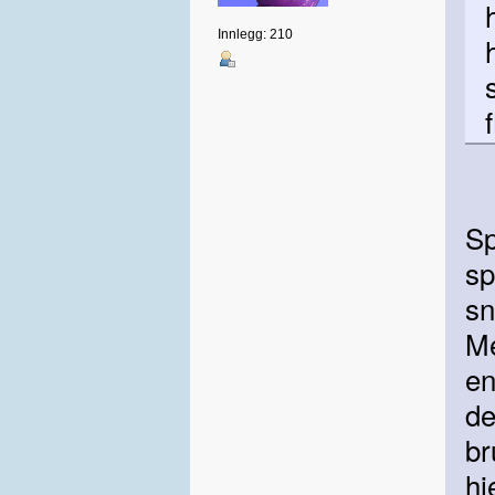
Innlegg: 210
Sp
sp
sn
Me
en
d
br
hj