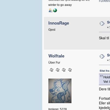
FurAffini
winter to go away
S
InnosRage
«
Gjest
Skal ti
S
Wolftale
«
Über Fur
Sitat fr
Hold
Vet i
Dere få
Fortsat
Eller s
kjedeli
Innlegg: 5228