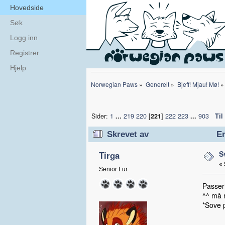
Hovedside
Søk
Logg inn
Registrer
Hjelp
Norwegian Paws
»
Generelt
»
Bjeff! Mjau! Mø!
»
Sider:
1
...
219
220
[
221
]
222
223
...
903
Til
Skrevet av
Em
S
Tirga
«
Senior Fur
Passer
^^ må n
*Sove 