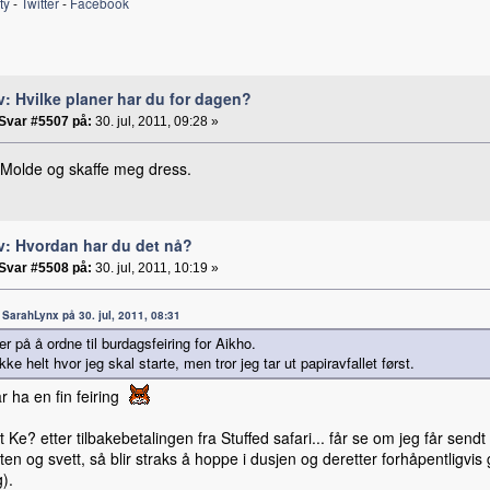
ty
-
Twitter
-
Facebook
v: Hvilke planer har du for dagen?
Svar #5507 på:
30. jul, 2011, 09:28 »
l Molde og skaffe meg dress.
v: Hvordan har du det nå?
Svar #5508 på:
30. jul, 2011, 10:19 »
a: SarahLynx på 30. jul, 2011, 08:31
er på å ordne til burdagsfeiring for Aikho.
kke helt hvor jeg skal starte, men tror jeg tar ut papiravfallet først.
r ha en fin feiring
t Ke? etter tilbakebetalingen fra Stuffed safari... får se om jeg får send
liten og svett, så blir straks å hoppe i dusjen og deretter forhåpentlig
g).