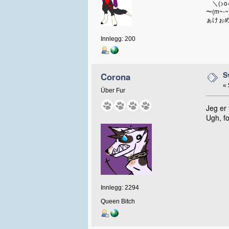
＼(>o
〜(m~-~
ぁけぉめ
Innlegg: 200
S
Corona
«
Über Fur
Jeg er 
Ugh, for
Innlegg: 2294
Queen Bitch