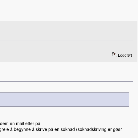
Loggført
t dem en mail etter på.
vis greie å begynne å skrive på en søknad (søknadskriving er gøør