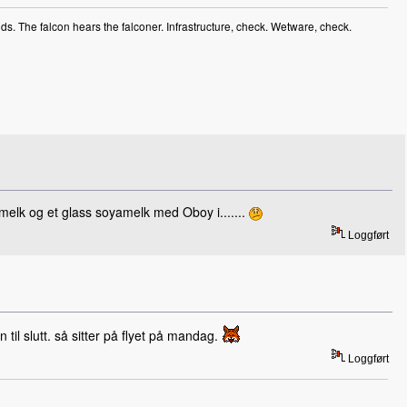
ds. The falcon hears the falconer. Infrastructure, check. Wetware, check.
s melk og et glass soyamelk med Oboy i.......
Loggført
til slutt. så sitter på flyet på mandag.
Loggført