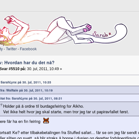
ty
-
Twitter
-
Facebook
v: Hvordan har du det nå?
Svar #5510 på:
30. jul, 2011, 10:49 »
a: SarahLynx på 30. jul, 2011, 10:35
 fra: Wolftale på 30. jul, 2011, 10:19
itat fra: SarahLynx på 30. jul, 2011, 08:31
Holder på å ordne til burdagsfeiring for Aikho.
Vet ikke helt hvor jeg skal starte, men tror jeg tar ut papiravfallet først.
ere får ha en fin feiring
ortsatt Ke? etter tilbakebetalingen fra Stuffed safari... får se om jeg får sendt
ller sliten og svett, så blir straks å hoppe i dusjen og deretter forhåpentligv