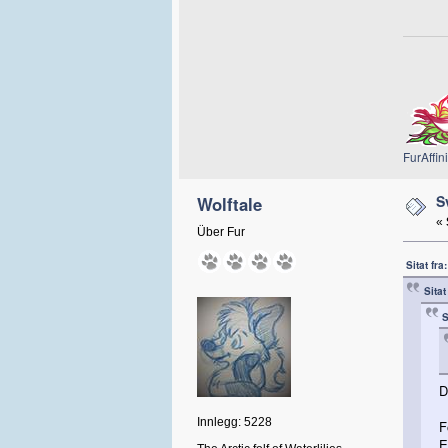
FurAffini
S
Wolftale
«
Über Fur
Sitat fr
Sitat
S
D
Innlegg: 5228
F
E