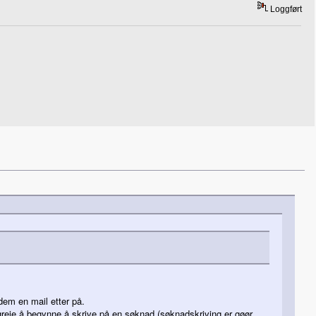
Loggført
 dem en mail etter på.
is greie å begynne å skrive på en søknad (søknadskriving er gøør