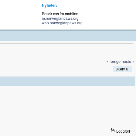
Nyheter:
Besøk oss fra mobilen:
m.norwegianpaws.org
wap.norwegianpaws.org
« forrige
neste »
SKRIV UT
Loggført