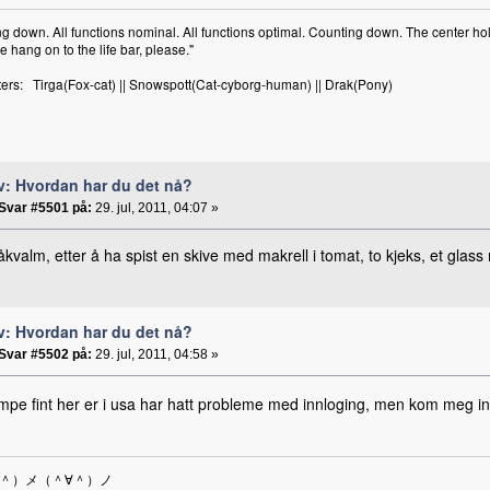
g down. All functions nominal. All functions optimal. Counting down. The center hol
 hang on to the life bar, please."
ers: Tirga(Fox-cat) || Snowspott(Cat-cyborg-human) || Drak(Pony)
v: Hvordan har du det nå?
Svar #5501 på:
29. jul, 2011, 04:07 »
åkvalm, etter å ha spist en skive med makrell i tomat, to kjeks, et glas
v: Hvordan har du det nå?
Svar #5502 på:
29. jul, 2011, 04:58 »
mpe fint her er i usa har hatt probleme med innloging, men kom meg inn 
∀＾）メ（＾∀＾）ノ