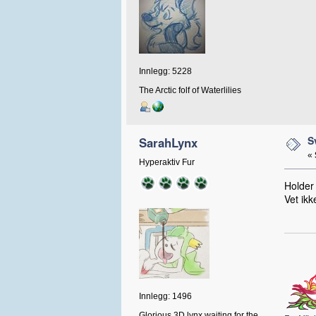
Innlegg: 5228
The Arctic folf of Waterlilies
S
SarahLynx
«
Hyperaktiv Fur
Holder 
Vet ikk
Innlegg: 1496
Glorious 3D lynx waiting for the