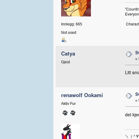
"Countin
Everyone
Charact
Innlegg: 665
Not used
S
Catya
«
Gjest
Litt sm
S
renawolf Ookami
«
Aktiv Fur
det kje
＼（＾