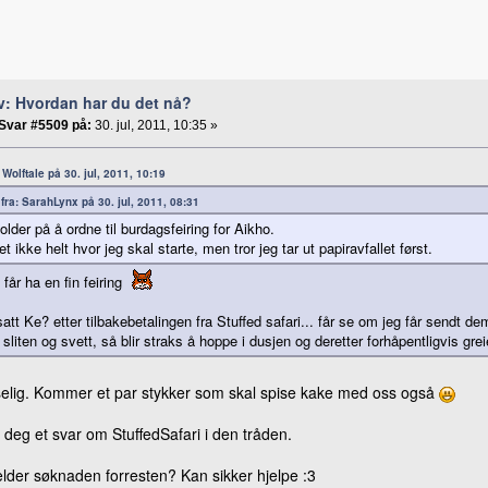
v: Hvordan har du det nå?
Svar #5509 på:
30. jul, 2011, 10:35 »
: Wolftale på 30. jul, 2011, 10:19
 fra: SarahLynx på 30. jul, 2011, 08:31
older på å ordne til burdagsfeiring for Aikho.
et ikke helt hvor jeg skal starte, men tror jeg tar ut papiravfallet først.
 får ha en fin feiring
satt Ke? etter tilbakebetalingen fra Stuffed safari... får se om jeg får sendt de
r sliten og svett, så blir straks å hoppe i dusjen og deretter forhåpentligvis g
oselig. Kommer et par stykker som skal spise kake med oss også
deg et svar om StuffedSafari i den tråden.
elder søknaden forresten? Kan sikker hjelpe :3