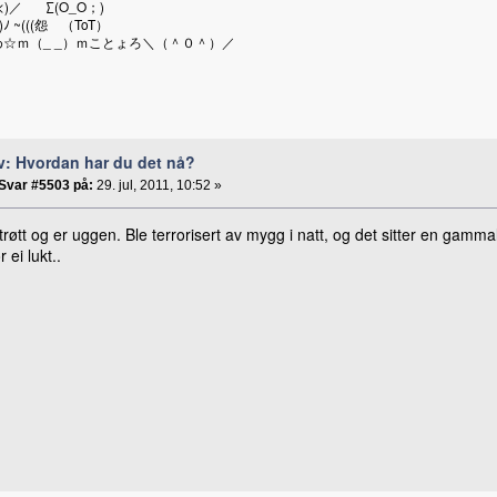
<)／ ∑(O_O；)
)ﾉ ~(((怨 （ToT）
☆ｍ（_ _）ｍことょろ＼（＾０＾）／
v: Hvordan har du det nå?
Svar #5503 på:
29. jul, 2011, 10:52 »
trøtt og er uggen. Ble terrorisert av mygg i natt, og det sitter en ga
 ei lukt..