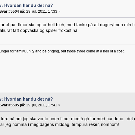
v: Hvordan har du det nå?
Svar #5504 på:
29. jul, 2011, 17:33 »
for et par timer sia, og er helt bleh, med tanke på att døgnrytmen min
akurat tatt oppvaska og spiser frokost nå
unger for family, unity and belonging, but those three come at a hell of a cost.
v: Hvordan har du det nå?
Svar #5505 på:
29. jul, 2011, 17:41 »
å lure på om jeg ska vente noen timer med å gå tur med hundene.. det e
 har jeg nomma i meg dagens middag, tempura reker, nomnom!