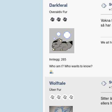
S
Darkferal
«
Overaktiv Fur
Vokna 
så har 
We all h
Innlegg: 265
Who am I? Who wants to know?
S
Wolftale
«
Über Fur
Sitter 
ellers