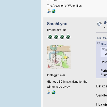
The Arctic folf of Waterlilies
S
SarahLynx
«
Hyperaktiv Fur
Sitat fra
Sitat
H
V
Dere
Fort
Elle
Innlegg: 1496
Glorious 3D lynx waiting for the
Blir k
winter to go away
Sendte 
Hva gj