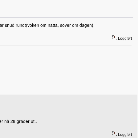
 har snud rundt(voken om natta, sover om dagen),
Loggført
r nå 28 grader ut..
Loggført