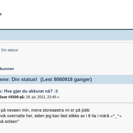
Din status!
 bunnen
ne: Din status! (Lest 8060918 ganger)
v: Hva gjør du akkurat nå? :3
Svar #5500 på:
28. jul, 2011, 23:45 »
 på nevøen min, mens storesøstra mi er på jobb
ok overnatte her, siden jeg kan føst stikke av i 8 tia i mårå =^_^=
på sofaen*