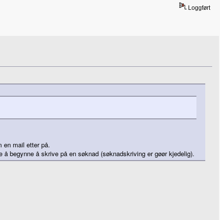
Loggført
m en mail etter på.
reie å begynne å skrive på en søknad (søknadskriving er gøør kjedelig).