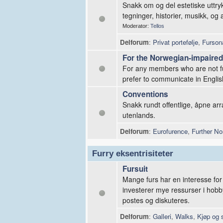
Snakk om og del estetiske uttry
tegninger, historier, musikk, og 
Moderator:
Tellos
Delforum
:
Privat portefølje
,
Furson
For the Norwegian-impaired
For any members who are not fu
prefer to communicate in Englis
Conventions
Snakk rundt offentlige, åpne a
utenlands.
Delforum
:
Eurofurence
,
Further No
Furry eksentrisiteter
Fursuit
Mange furs har en interesse for 
investerer mye ressurser i hobby
postes og diskuteres.
Delforum
:
Galleri
,
Walks
,
Kjøp og 