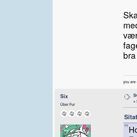
Ska
med
vær
fag
bra
you are 
S
Six
«
Über Fur
Sita
Ho