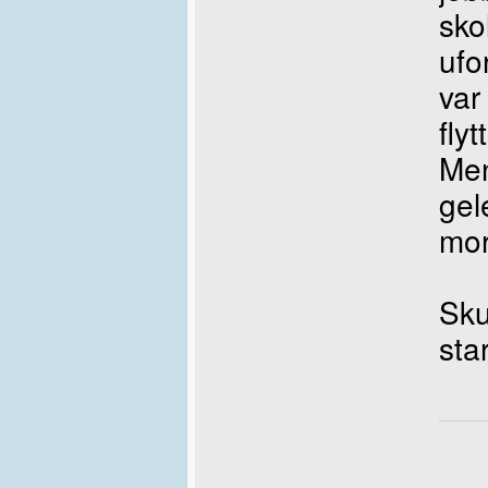
sko
ufo
var
fly
Men
gel
mor
Sku
sta