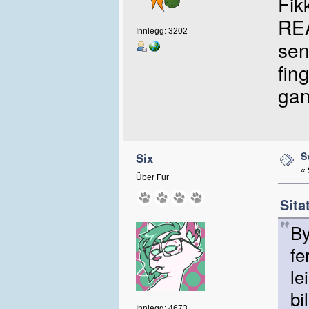
Fi
RE
Innlegg: 3202
sen
fin
gan
S
Six
«
Über Fur
Sita
By
fe
le
bi
Innlegg: 4673