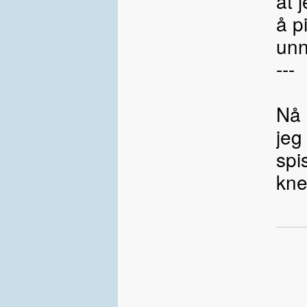
at 
å p
unn
---
Nå 
jeg
spi
kne