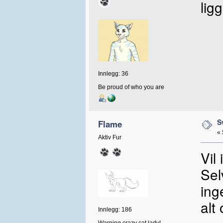
lig
Innlegg: 36
Be proud of who you are
S
Flame
«
Aktiv Fur
Vil
Sel
ing
alt
Innlegg: 186