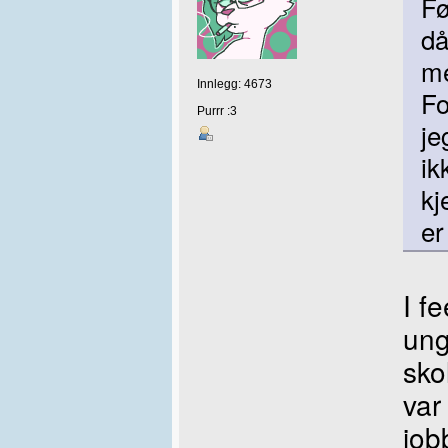
Fø
då
me
Innlegg: 4673
Fo
Purrr :3
je
ik
kj
er
I f
ung
sko
var
job