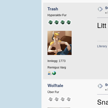
S
Trash
«
Hyperaktiv Fur
Lit
Literary
Innlegg: 1773
Remigus Varg
S
Wolftale
«
Über Fur
Sna