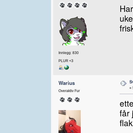
Har
uke
fris
Innlegg: 830
PLUR <3
S
Warius
«
Overaktiv Fur
ett
får
fla