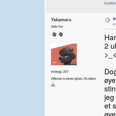
FurAffini
S
Yakamaru
«
Aktiv Fur
Har
2 u
>_
Dog
Innlegg: 207
øye
Offense is never given, it's taken
sti
jeg
et 
øye