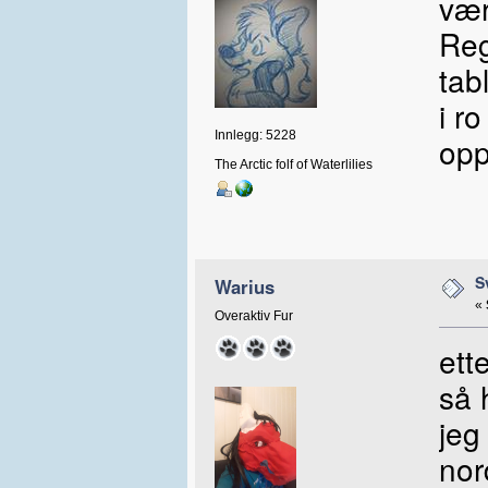
vær
Reg
tab
i r
Innlegg: 5228
opp
The Arctic folf of Waterlilies
S
Warius
«
Overaktiv Fur
ett
så 
jeg
nor