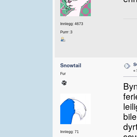
Innlegg: 4673
Purrr :3
S
Snowtail
«
Fur
Byn
fer
leil
bil
dyr
Innlegg: 71
sov