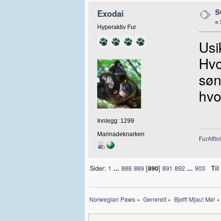
S
Exodai
«
Hyperaktiv Fur
Usi
Hvo
søn
hvo
Innlegg: 1299
Marinadeknarken
FurAffini
Sider:
1
...
888
889
[
890
]
891
892
...
903
Til
Norwegian Paws
»
Generelt
»
Bjeff! Mjau! Mø!
»