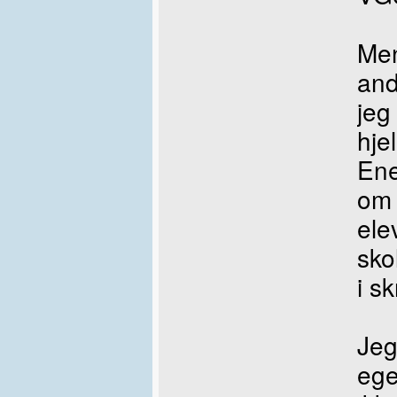
Men
and
jeg
hje
Ene
om 
ele
sko
i s
Jeg
ege