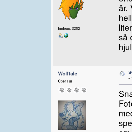
år.
hel
lit
Innlegg: 3202
så 
hju
S
Wolftale
«
Über Fur
Sna
Fot
med
spe