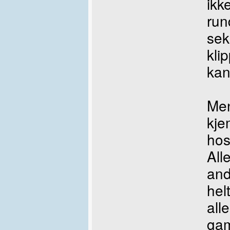
ikk
run
sek
kli
kan
Men
kje
hos
Alle
and
hel
all
gam