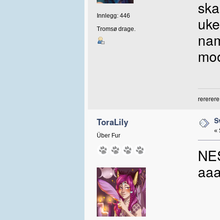
ska
Innlegg: 446
uke.
Tromsø drage.
nam
mod
rererere
S
ToraLily
«
Über Fur
NES
aa