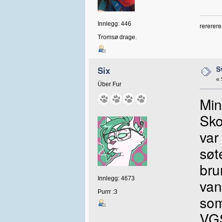
Innlegg: 446
rererere
Tromsø drage.
S
Six
«
Über Fur
Min
Sko
var
søt
bru
Innlegg: 4673
van
Purrr :3
som
VGS