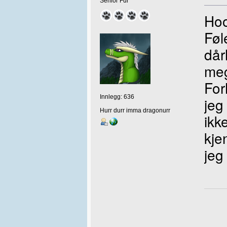
Senior Fur
Hoo
Føl
dår
meg
For
Innlegg: 636
jeg
Hurr durr imma dragonurr
ikk
kje
jeg