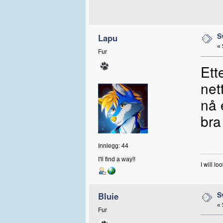
S
Lapu
«
Fur
Ett
net
nå 
br
Innlegg: 44
I'll find a way!!
I will lo
S
Bluie
«
Fur