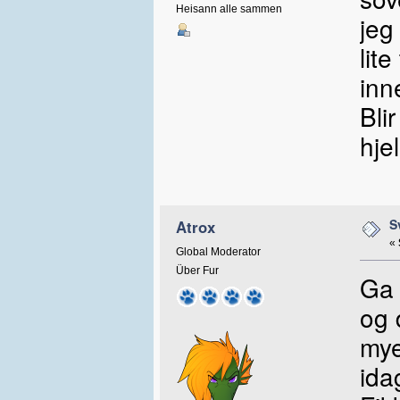
Heisann alle sammen
jeg
lit
inn
Bli
hje
S
Atrox
«
Global Moderator
Über Fur
Ga 
og 
mye
ida