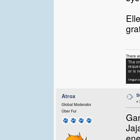
Ell
gra
There ar
S
Atrox
«
Global Moderator
Über Fur
Gan
Jaj
ene