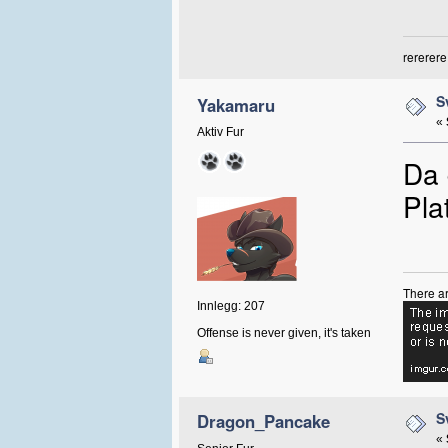
rererere
S
Yakamaru
«
Aktiv Fur
Da 
Pla
There ar
Innlegg: 207
Offense is never given, it's taken
S
Dragon_Pancake
«