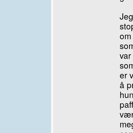
Jeg
sto
om 
som
var
som
er 
å p
hun 
paf
vær
meg