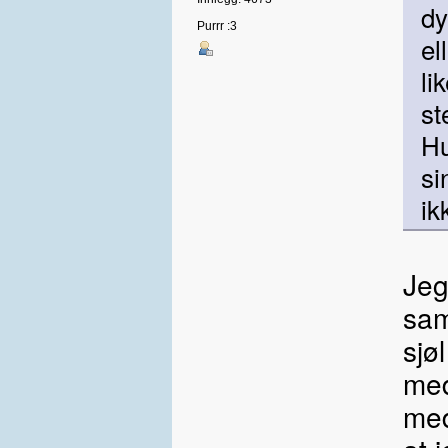
dy
Purrr :3
el
li
st
Hu
si
ik
Jeg
sam
sjø
med
med