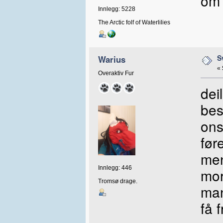
om 
Innlegg: 5228
The Arctic folf of Waterlilies
S
Warius
«
Overaktiv Fur
dei
bes
ons
før
men
Innlegg: 446
mor
Tromsø drage.
man
få f