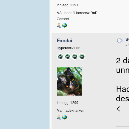
Innlegg: 2291
A Author of Hombrew DnD
Content
S
Exodai
«
Hyperaktiv Fur
2 d
unn
Had
des
Innlegg: 1299
<
Marinadeknarken