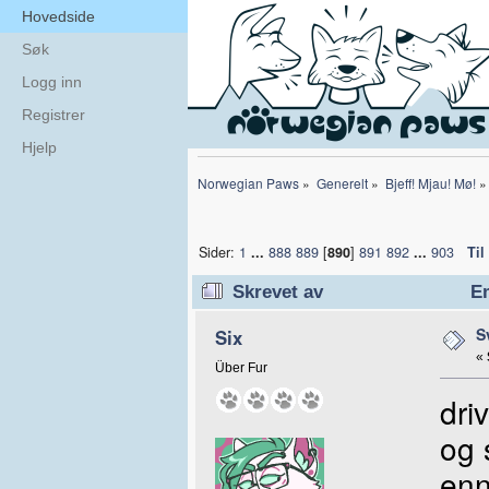
Hovedside
Søk
Logg inn
Registrer
Hjelp
Norwegian Paws
»
Generelt
»
Bjeff! Mjau! Mø!
»
Sider:
1
...
888
889
[
890
]
891
892
...
903
Til
Skrevet av
Em
S
Six
«
Über Fur
dri
og 
enn