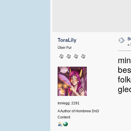
S
ToraLily
«
Über Fur
min
bes
fol
gle
Innlegg: 2291
A Author of Hombrew DnD
Content