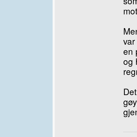
som
mot
Men
var
en 
og 
reg
Det
gøy
gje