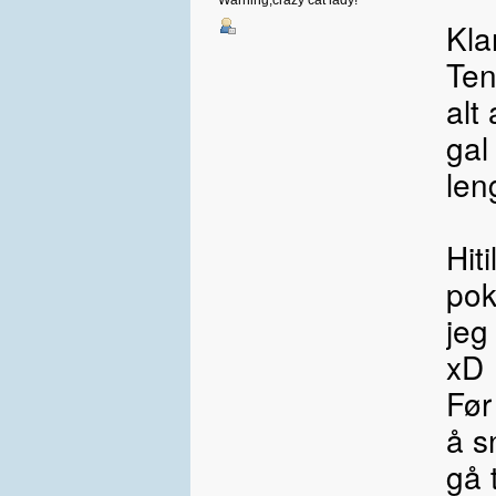
Warning,crazy cat lady!
Kla
Ten
alt
gal
len
Hit
pok
jeg
xD
Før
å s
gå 