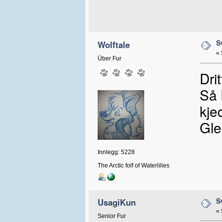
S
Wolftale
«
Über Fur
Dri
Så 
kjed
Gle
Innlegg: 5228
The Arctic folf of Waterlilies
S
UsagiKun
«
Senior Fur