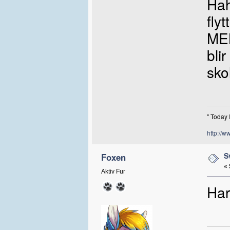
Hah
fly
MEN
bli
sko
" Today 
http://w
S
Foxen
«
Aktiv Fur
Har