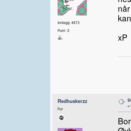
når
kan
Innlegg: 4673
Purrr :3
xP
S
Redhuskerzz
«
Fur
Bor
Øyk