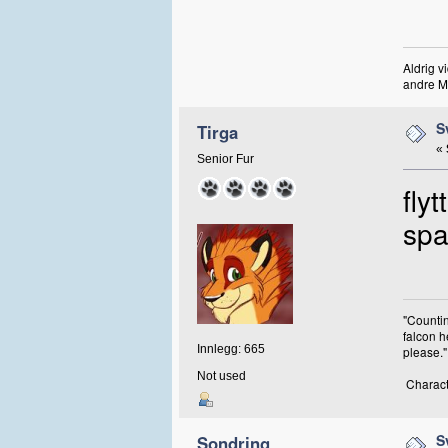
Aldrig v
andre M
S
Tirga
«
Senior Fur
fly
spa
"Countin
falcon h
Innlegg: 665
please."
Not used
Charact
S
Sondring