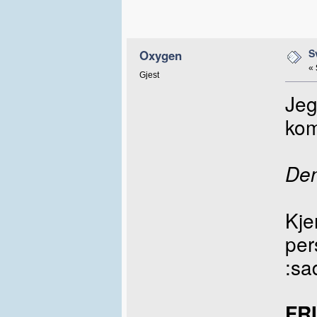
S
Oxygen
«
Gjest
Jeg
ko
Den
Kje
per
:sa
FR