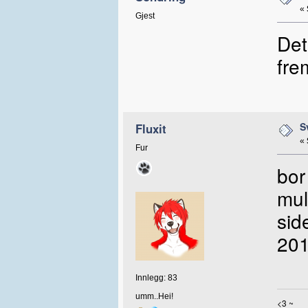
«
Gjest
Det 
fre
S
Fluxit
«
Fur
bor
mul
sid
201
Innlegg: 83
umm..Hei!
<3 ~