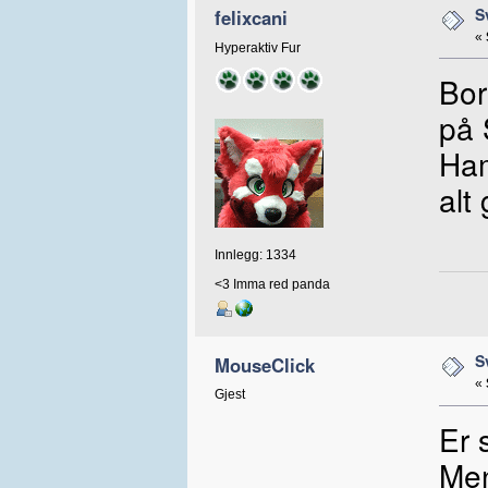
S
felixcani
«
Hyperaktiv Fur
Bor
på 
Ham
alt
Innlegg: 1334
<3 Imma red panda
S
MouseClick
«
Gjest
Er 
Men