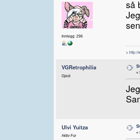
så 
Jeg
sen
Innlegg: 296
>
http:/
S
VGRetrophilia
«
Gjest
Jeg
San
S
Ulvi Yuitza
«
Aktiv Fur