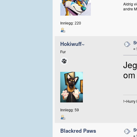
Aldrig v
andre M
Innlegg: 220
S
Hokiwuff~
«
Fur
Jeg
om 
!~Hurry h
Innlegg: 59
S
Blackred Paws
«