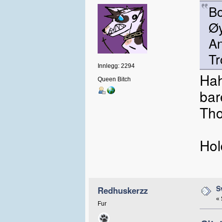
Bo
Øy
An
Tr
Innlegg: 2294
Hah
Queen Bitch
bar
Tho
Hold
S
Redhuskerzz
«
Fur