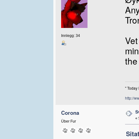
Any
Tro
Innlegg: 34
Vet
min
the
" Today 
http://w
S
Corona
«
Über Fur
Sita