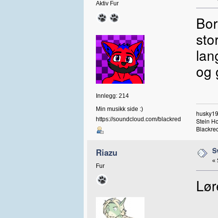
Aktiv Fur
Bor
sto
lan
og 
Innlegg: 214
Min musikk side :)
husky19
https://soundcloud.com/blackred
Stein H
Blackred
S
Riazu
«
Fur
Lør