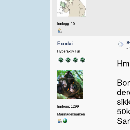
Innlegg: 10
S
Exodai
«
Hyperaktiv Fur
Hmm
Bor
der
sik
Innlegg: 1299
50k
Marinadeknarken
Sar