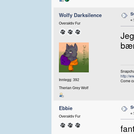
S
Wolfy Darksilence
«
Overaktiv Fur
Jeg
bær
Snapcha
http://w
Innlegg: 392
Come cud
Therian Grey Wolf
S
Ebbie
«
Overaktiv Fur
fan