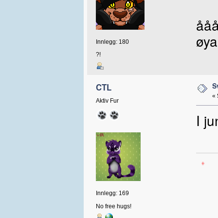
ååå
øya
Innlegg: 180
?!
S
CTL
«
Aktiv Fur
I j
Innlegg: 169
No free hugs!