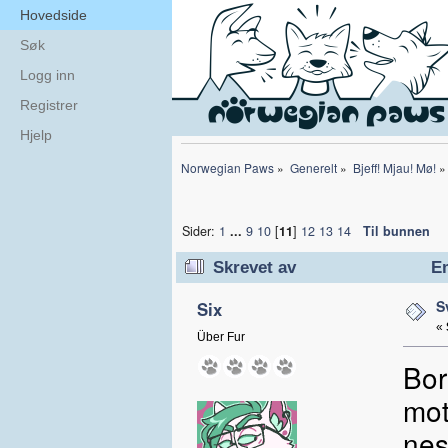
Hovedside
Søk
Logg inn
Registrer
Hjelp
Norwegian Paws
»
Generelt
»
Bjeff! Mjau! Mø!
»
Sider:
1
...
9
10
[
11
]
12
13
14
Til bunnen
Skrevet av
Em
S
Six
«
Über Fur
Bor
mot
nes