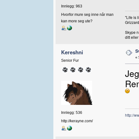
Innlegg: 963
Hvorfor mure seg inne når man
"Life is
kan more seg ute?
Grizzard,
Skype n
ditt elle
S
Kereshni
«
Senior Fur
Jeg
Ren
Innlegg: 536
http://
http://kerayne.com/