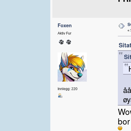
S
Foxen
«
Aktiv Fur
Sita
Si
åå
Innlegg: 220
øy
Wow
bor