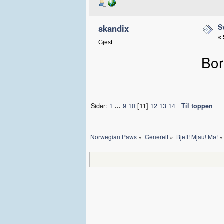
S
skandix
«
Gjest
Bor
Sider:
1
...
9
10
[
11
]
12
13
14
Til toppen
Norwegian Paws
»
Generelt
»
Bjeff! Mjau! Mø!
»