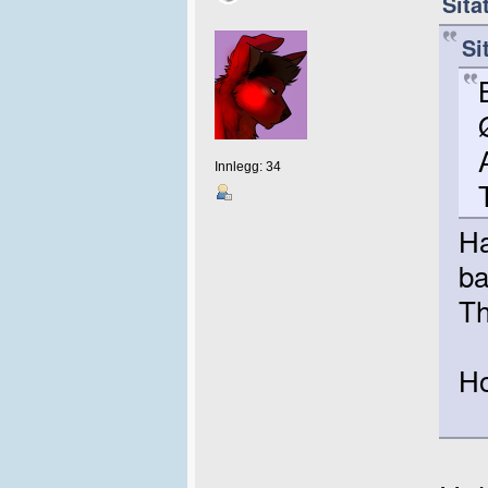
Sita
Si
Innlegg: 34
Ha
ba
Th
Ho