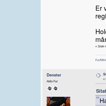
Er 
reg
Hol
må
«
Siste 
FurAffini
S
ㅤDenster
«
Aktiv Fur
Sita
Ha