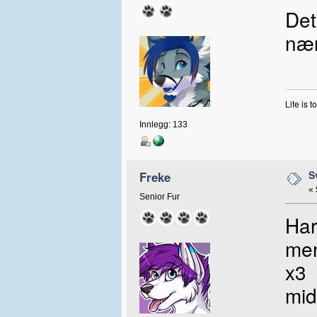
Det
nær
Life is 
Innlegg: 133
S
Freke
«
Senior Fur
Har
men
x3
mid