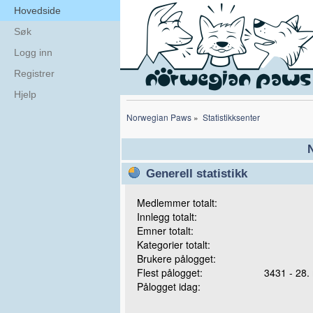
Hovedside
Søk
Logg inn
Registrer
Hjelp
Norwegian Paws
»
Statistikksenter
N
Generell statistikk
Medlemmer totalt:
Innlegg totalt:
Emner totalt:
Kategorier totalt:
Brukere pålogget:
Flest pålogget:
3431 - 28.
Pålogget idag: