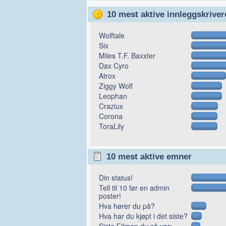
10 mest aktive innleggskriver
Wolftale
Six
Miles T.F. Baxxter
Dax Cyro
Atrox
Ziggy Wolf
Leophan
Craziux
Corona
ToraLily
10 mest aktive emner
Din status!
Tell til 10 før en admin
poster!
Hva hører du på?
Hva har du kjøpt i det siste?
Siste Filmen du så var: