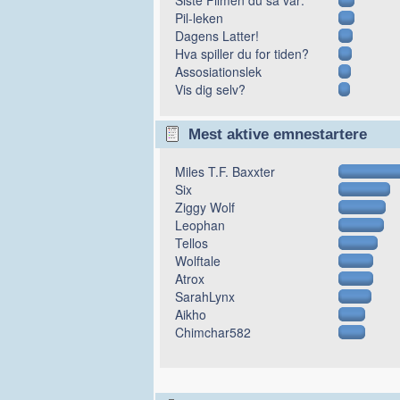
Pil-leken
Dagens Latter!
Hva spiller du for tiden?
Assosiationslek
Vis dig selv?
Mest aktive emnestartere
Miles T.F. Baxxter
Six
Ziggy Wolf
Leophan
Tellos
Wolftale
Atrox
SarahLynx
Aikho
Chimchar582